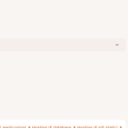
i applicazioni
Hosting di database
Hosting di siti statici