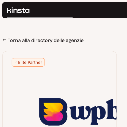
Kinsta®
Cerca
Piattaforma
Soluzioni
Accedi
Prezzi
Torna alla directory delle agenzie
Risorse
Contatti
Elite Partner