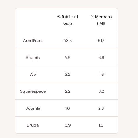
% Tutti i siti
% Mercato
web
CMS
WordPress
43,5
61,7
Shopify
4,6
6,6
Wix
3,2
4,6
Squarespace
2,2
3,2
Joomla
1,6
2,3
Drupal
0,9
1,3