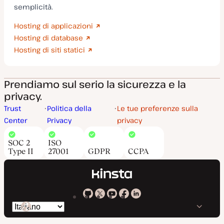
semplicità.
Hosting di applicazioni
Hosting di database
Hosting di siti statici
Prendiamo sul serio la sicurezza e la
privacy.
Trust
Politica della
Le tue preferenze sulla
Center
Privacy
privacy
SOC 2
ISO
Type II
27001
GDPR
CCPA
Kinsta
Kinsta
Kinsta
Kinsta
Kinsta
Cambia
su
su
su
su
su
lingua