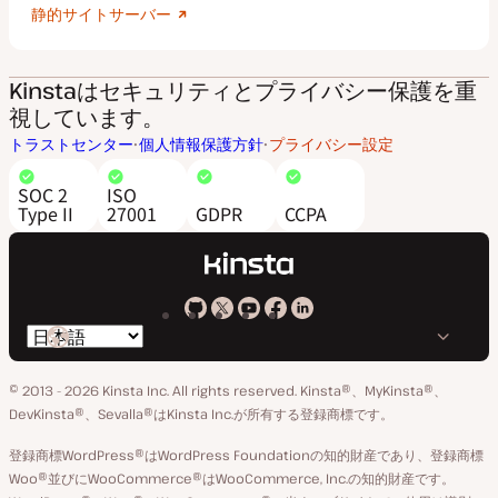
静的サイトサーバー
Kinstaはセキュリティとプライバシー保護を重
視しています。
トラストセンター
個人情報保護方針
プライバシー設定
SOC 2
ISO
Type II
27001
GDPR
CCPA
Kinsta
Kinsta
Kinsta
Kinsta
Kinsta
言
の
の
の
の
の
語
GitHub
X
YouTube
Facebook
LinkedIn
© 2013 - 2026 Kinsta Inc. All rights reserved.
Kinsta®、MyKinsta®、
の
ア
ペ
DevKinsta®、Sevalla®はKinsta Inc.が所有する登録商標です。
切
カ
ー
登録商標WordPress®はWordPress Foundationの知的財産であり、登録商標
り
ウ
ジ
Woo®並びにWooCommerce®はWooCommerce, Inc.の知的財産です。
替