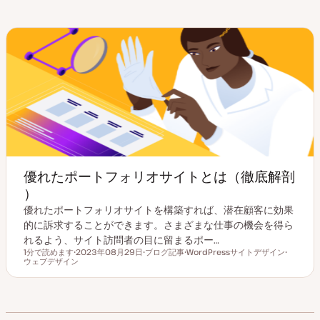
優れたポートフォリオサイトとは（徹底解剖
）
優れたポートフォリオサイトを構築すれば、潜在顧客に効果
的に訴求することができます。さまざまな仕事の機会を得ら
れるよう、サイト訪問者の目に留まるポー…
1分で読めます
2023年08月29日
ブログ記事
WordPressサイトデザイン
読むのにかかる時間
ウェブデザイン
更
投
ト
ト
新
稿
ピ
ピ
日
タ
ッ
ッ
イ
ク
ク
プ