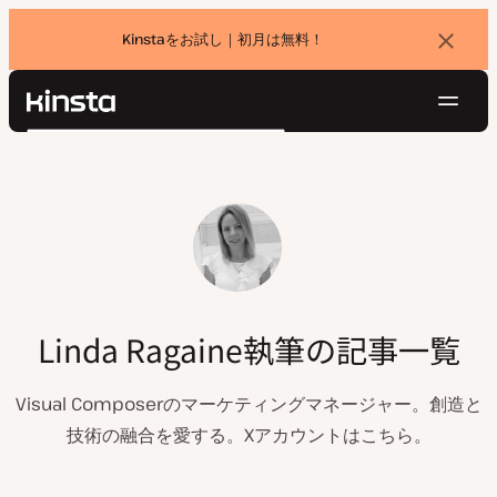
Kinstaをお試し｜初月は無料！
バ
ナ
ー
を
ナ
閉
Kinsta®
検
じ
ビ
プラットフォーム
る
索
ゲ
ソリューション
ログイン
無料でお試し
ー
価格設定
リソース
シ
お問い合わせ
ョ
ン
Linda Ragaine執筆の記事一覧
Visual Composerのマーケティングマネージャー。創造と
技術の融合を愛する。Xアカウントはこちら。