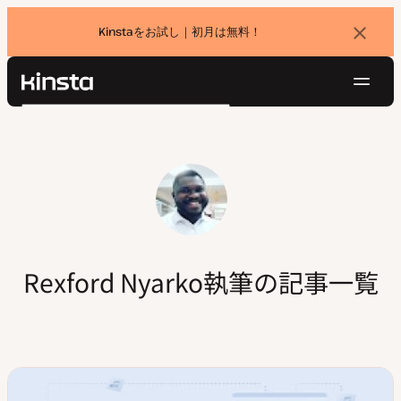
Kinstaをお試し｜初月は無料！
バ
ナ
ー
を
ナ
閉
Kinsta®
検
じ
ビ
プラットフォーム
る
索
ゲ
ソリューション
ログイン
無料でお試し
ー
価格設定
リソース
シ
お問い合わせ
ョ
ン
Rexford Nyarko執筆の記事一覧