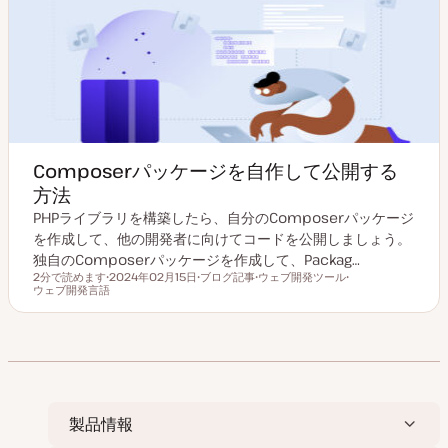
Composerパッケージを自作して公開する
方法
PHPライブラリを構築したら、自分のComposerパッケージ
を作成して、他の開発者に向けてコードを公開しましょう。
独自のComposerパッケージを作成して、Packag…
2分で読めます
2024年02月15日
ブログ記事
ウェブ開発ツール
読むのにかかる時間
ウェブ開発言語
更
投
ト
ト
新
稿
ピ
ピ
日
タ
ッ
ッ
イ
ク
ク
プ
製品情報