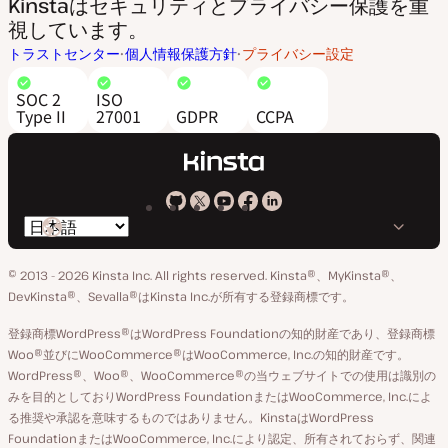
Kinstaはセキュリティとプライバシー保護を重
視しています。
トラストセンター
個人情報保護方針
プライバシー設定
SOC 2
ISO
Type II
27001
GDPR
CCPA
Kinsta
Kinsta
Kinsta
Kinsta
Kinsta
言
の
の
の
の
の
語
GitHub
X
YouTube
Facebook
LinkedIn
© 2013 - 2026 Kinsta Inc. All rights reserved.
Kinsta®、MyKinsta®、
の
ア
ペ
DevKinsta®、Sevalla®はKinsta Inc.が所有する登録商標です。
切
カ
ー
登録商標WordPress®はWordPress Foundationの知的財産であり、登録商標
り
ウ
ジ
Woo®並びにWooCommerce®はWooCommerce, Inc.の知的財産です。
替
WordPress®、Woo®、WooCommerce®の当ウェブサイトでの使用は識別の
ン
え
みを目的としておりWordPress FoundationまたはWooCommerce, Inc.によ
ト
る推奨や承認を意味するものではありません。KinstaはWordPress
FoundationまたはWooCommerce, Inc.により認定、所有されておらず、関連