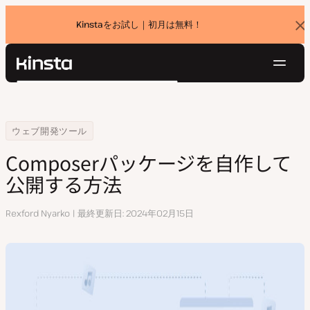
Kinstaをお試し｜初月は無料！
バ
ナ
ー
を
ナ
閉
Kinsta®
検
じ
ビ
プラットフォーム
る
索
ゲ
ソリューション
ログイン
無料でお試し
ー
Home
リソースセンター
Composerパッケージを自作して公開する方法
ウェブ開発ツール
価格設定
リソース
シ
Composerパッケージを自作して
お問い合わせ
ョ
公開する方法
ン
執
Rexford Nyarko
最終更新日
2024年02月15日
筆