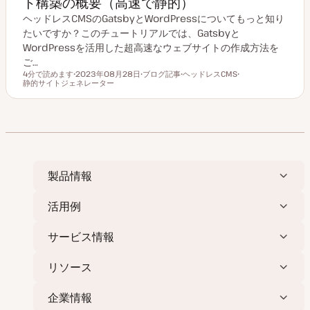
ト構築の概要（高速で静的）
ヘッドレスCMSのGatsbyとWordPressについてもっと知り
たいですか？このチュートリアルでは、Gatsbyと
WordPressを活用した超高速なウェブサイトの作成方法を
ご…
4分で読めます
2023年08月28日
ブログ記事
ヘッドレスCMS
読むのにかかる時間
静的サイトジェネレーター
更
投
ト
ト
新
稿
ピ
ピ
日
タ
ッ
ッ
イ
ク
ク
プ
製品情報
活用例
サービス情報
リソース
企業情報