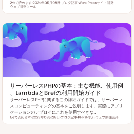
2分で読めます
2024年05月08日
ブログ記事
WordPressサイト開発
読むのにかかる時間
ウェブ開発ツール
更
投
ト
ト
新
稿
ピ
ピ
日
タ
ッ
ッ
イ
ク
ク
プ
サーバーレスPHPの基本：主な機能、使用例
、LambdaとBrefの利用開始ガイド
サーバーレスPHPに関するこの詳細ガイドでは、サーバーレ
スコンピューティングの基本をご説明します。実際にアプリ
ケーションのデプロイにこれを使用すべきな…
1分で読めます
2023年08月28日
ブログ記事
PHPを学ぶ
ウェブ開発言語
読むのにかかる時間
更
投
ト
ト
新
稿
ピ
ピ
日
タ
ッ
ッ
イ
ク
ク