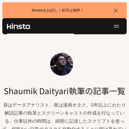
Kinstaをお試し｜初月は無料！
バ
ナ
ー
を
ナ
閉
Kinsta®
検
じ
ビ
プラットフォーム
る
索
ゲ
ソリューション
ログイン
無料でお試し
ー
価格設定
リソース
シ
お問い合わせ
ョ
ン
Shaumik Daityari執筆の記事一覧
昼はデータアナリスト、夜は漫画オタク。5年以上にわたり
解説記事の執筆とスクリーンキャストの作成を行なってい
る。仕事以外の時間は、綿密に記述したスクリプトを使っ