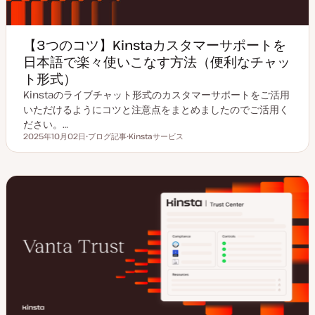
【3つのコツ】Kinstaカスタマーサポートを
日本語で楽々使いこなす方法（便利なチャッ
ト形式）
Kinstaのライブチャット形式のカスタマーサポートをご活用
いただけるようにコツと注意点をまとめましたのでご活用く
ださい。…
2025年10月02日
ブログ記事
Kinstaサービス
更新日
投
ト
稿
ピ
タ
ッ
イ
ク
プ