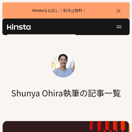
Kinstaをお試し｜初月は無料！
バ
ナ
ー
を
ナ
閉
Kinsta®
検
じ
ビ
プラットフォーム
る
索
ゲ
ソリューション
ログイン
無料でお試し
ー
価格設定
リソース
シ
お問い合わせ
ョ
ン
Shunya Ohira執筆の記事一覧