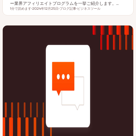
ー業界アフィリエイトプログラムを一挙ご紹介します。…
1分で読めます
2024年12月25日
ブログ記事
ビジネスツール
読むのにかかる時間
更
投
ト
新
稿
ピ
日
タ
ッ
イ
ク
プ