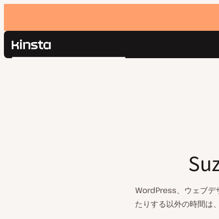
Kinsta®
検
プラットフォーム
索
ソリューション
ログイン
価格設定
リソース
お問い合わせ
Su
WordPress、ウェ
たりする以外の時間は