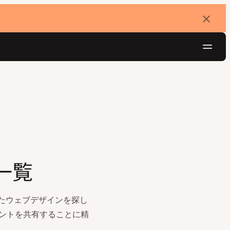
バ
ナ
ー
を
ナ
閉
じ
ビ
る
ゲ
無料でお試し
ー
シ
ョ
ン
事一覧
優れたウェブデザインを探し
ントを共有することに精