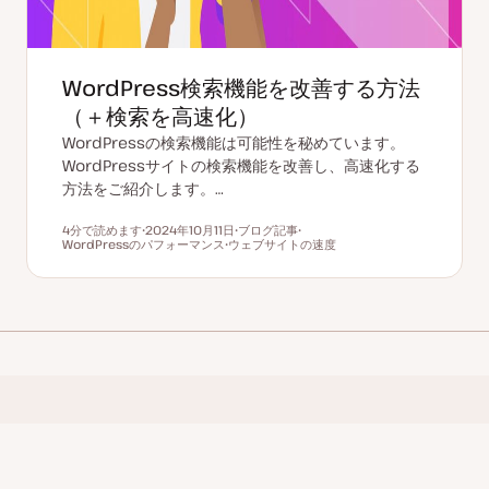
WordPress検索機能を改善する方法
（＋検索を高速化）
WordPressの検索機能は可能性を秘めています。
WordPressサイトの検索機能を改善し、高速化する
方法をご紹介します。…
4分で読めます
2024年10月11日
ブログ記事
読むのにかかる時間
WordPressのパフォーマンス
更
ウェブサイトの速度
投
ト
新
ト
稿
ピ
日
ピ
タ
ッ
ッ
イ
ク
ク
プ