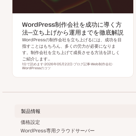
WordPress制作会社を成功に導く方
法─立ち上げから運用までを徹底解説
WordPressの制作会社を立ち上げるには、成功を目
指すことはもちろん、多くの労力が必要になりま
す。制作会社を立ち上げて成長させる方法を詳しく
ご紹介します…
1分で読めます
2026年05月22日
ブログ記事
Web制作会社
読むのにかかる時間
WordPressのコツ
更
投
ト
ト
新
稿
ピ
ピ
日
タ
ッ
ッ
イ
ク
ク
プ
製品情報
価格設定
WordPress専用クラウドサーバー