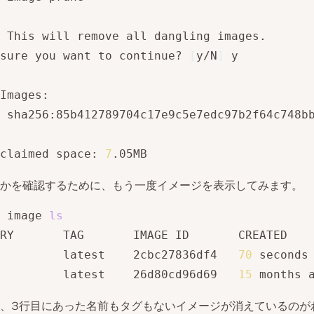
 This will remove all dangling images.

sure you want to continue? 
[
y/N
]
 y

Images:

 sha256:85b412789704c17e9c5e7edc97b2f64c748bb
claimed space: 
7
.05MB
かを確認するために、もう一度イメージを表示してみます。
 image 
ls
RY       TAG       IMAGE ID       CREATED    
         latest    2cbc27836df4   
70
 seconds
         latest    26d80cd96d69   
15
 months 
、3行目にあった名前もタグもないイメージが消えているのが