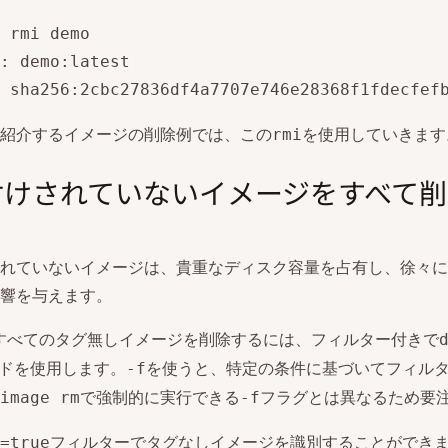
 rmi demo

: demo:latest

 sha256:2cbc27836df4a7707e746e28368f1fdecfef
紹介するイメージの削除例では、この
を使用していきます
rmi
付けされていないイメージをすべて削
れていないイメージは、貴重なディスク容量を占有し、徐々に
響を与えます。
rですべてのタグ無しイメージを削除するには、フィルター付きで
ドを使用します。
を使うと、特定の条件に基づいてフィル
-f
で強制的に実行できる
フラグとは異なるため要
image rm
-f
フィルターでタグなしイメージを識別することができ
=true