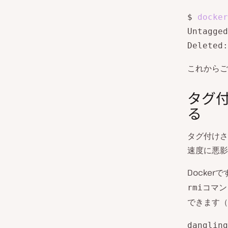
$ 
docker
Untagged
Deleted:
これからご
タグ
る
タグ付けさ
速度に悪影
Docke
コマン
rmi
できます（
dangling