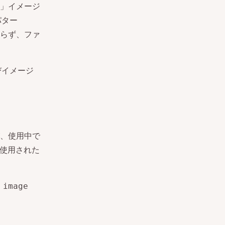
」イメージ
パター
らず、ファ
びイメージ
、使用中で
に使用された
 image