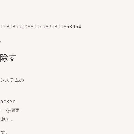
bfb813aae06611ca6913116b80b4
。
除す
システムの
docker
ターを指定
注意）。
ます。