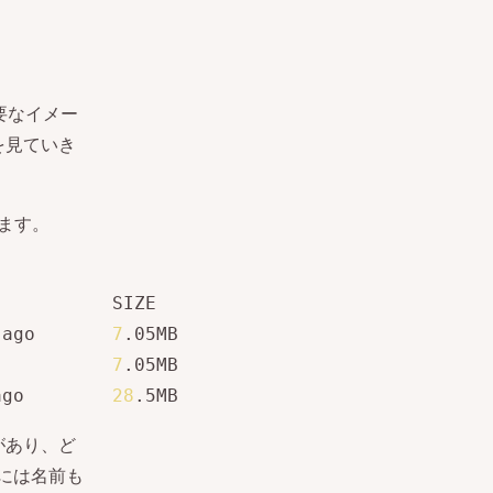
要なイメー
を見ていき
します。
          SIZE

 ago       
7
           
7
.05MB

ago        
28
.5MB
があり、ど
には名前も