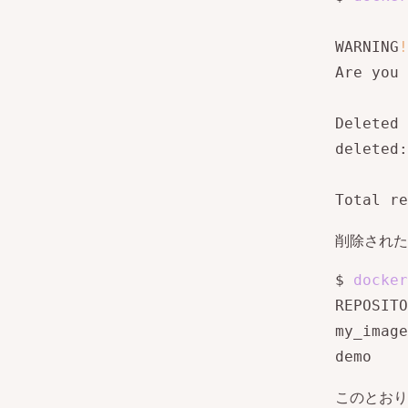
WARNING
!
Are you 
Deleted 
deleted:
Total re
削除された
$ 
docker
REPOSITO
my_image
demo    
このとおり