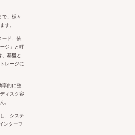
まで、様々
ます。
コード、依
ージ」と呼
は、基盤と
トレージに
効率的に整
ディスク容
ん。
し、システ
インターフ
。