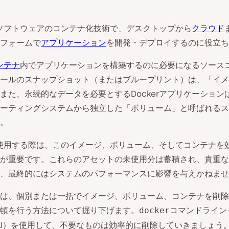
ソフトウェアのコンテナ化技術で、デスクトップから
クラウド
フォームで
アプリケーション
を開発・デプロイするのに役立ち
コンテナ
内でアプリケーションを構築するのに必要になるソース
ールのスナップショット（またはブループリント）は、「イメ
また、永続的なデータを必要とするDockerアプリケーション
ーティングシステムから独立した「ボリューム」と呼ばれるス
。
rを使用する際は、このイメージ、ボリューム、そしてコンテナを
が重要です。これらのアセットの未使用分は蓄積され、貴重な
、最終的にはシステムのパフォーマンスに影響を与えかねませ
は、個別または一括でイメージ、ボリューム、コンテナを削除
頓を行う方法について掘り下げます。
コマンドライン
docker
LI）を使用して、不要なものは効率的に削除していきましょう