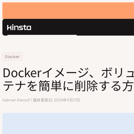
Kinsta®
検
プラットフォーム
索
ソリューション
ログイン
Home
リソースセンター
Dockerイメージ、ボリューム、コンテナを簡単に削除する方法
Docker
価格設定
リソース
Dockerイメージ、ボ
お問い合わせ
テナを簡単に削除する方
執
Salman Ravoof
最終更新日
2023年11月17日
筆