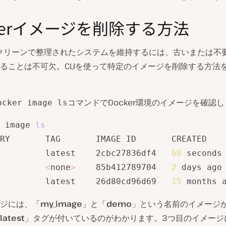
ckerイメージを削除する方法
rでクリーンで整理されたシステムを維持するには、古いまたは不
ることは不可欠。CLIを使って特定のイメージを削除する方法
コマンドでDocker環境のイメージを確認
ocker image ls
 image 
ls
RY       TAG       IMAGE ID       CREATED    
         latest    2cbc27836df4   
60
 seconds
<
none
>
    85b412789704   
2
 days ago
         latest    26d80cd96d69   
15
 months 
ジには、「
my_image
」と「
demo
」という名前のイメージ
latest
」タグが付いているのがわかります。3つ目のイメージ