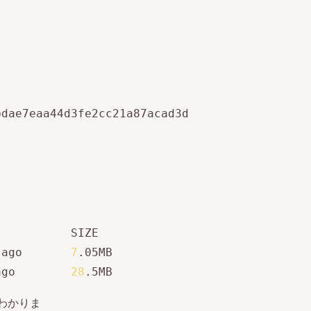
dae7eaa44d3fe2cc21a87acad3d

          SIZE

 ago       
7
.05MB

ago        
28
.5MB
わかりま