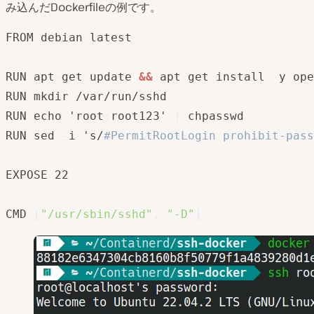
み込んだDockerfileの例です。
FROM debian
:
latest

RUN apt
-
get update 
&&
 apt
-
get install 
-
y ope
RUN mkdir /var/run/sshd

RUN echo 'root
:
root123' 
|
 chpasswd

RUN sed 
-
i 's/
#PermitRootLogin prohibit-pass
EXPOSE 22

CMD 
[
"/usr/sbin/sshd"
,
"-D"
]