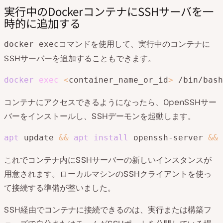
実行中のDockerコンテナにSSHサーバを一
時的に追加する
コマンドを使用して、実行中のコンテナに
docker exec
SSHサーバーを追加することもできます。
docker
exec
<
container_name_or_id
>
 /bin/bash
コンテナにアクセスできるようになったら、OpenSSHサー
バーをインストールし、SSHデーモンを起動します。
apt
 update 
&&
apt
install
 openssh-server 
&&
 
これでコンテナ内にSSHサーバーの新しいインスタンスが
用意されます。ローカルマシンのSSHクライアントを使っ
て接続する準備が整いました。
SSH経由でコンテナに接続できるのは、実行または構築フ