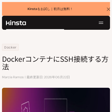
Kinstaをお試し｜初月は無料！
バ
ナ
ー
を
ナ
閉
Kinsta®
検
じ
ビ
プラットフォーム
る
索
ゲ
ソリューション
ログイン
無料でお試し
ー
Home
リソースセンター
DockerコンテナにSSH接続する方法
Docker
価格設定
リソース
シ
DockerコンテナにSSH接続する方
お問い合わせ
ョ
法
ン
執
Marcia Ramos
最終更新日
2026年06月22日
筆