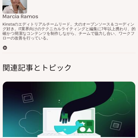
Marcia Ramos
Kinstaのエディトリアルチームリード。大のオープンソース＆コーディン
グ好き。IT業界向けのテクニカルライティングと編集に7年以上携わり、的
確かつ簡潔なコンテンツを制作しながら、チームで協力し合い、ワークフ
ローの改善を行っている。
L
i
n
関連記事とトピック
k
e
d
I
n