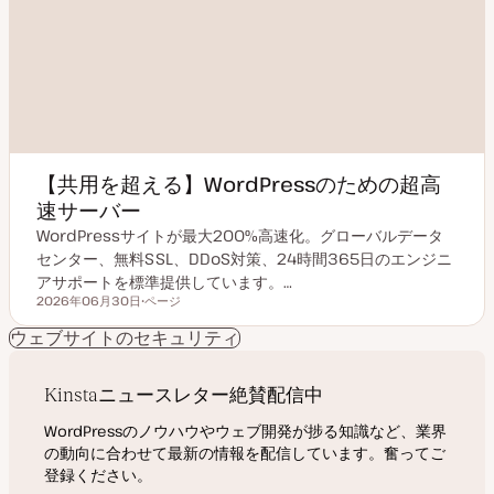
【共用を超える】WordPressのための超高
速サーバー
WordPressサイトが最大200%高速化。グローバルデータ
センター、無料SSL、DDoS対策、24時間365日のエンジニ
アサポートを標準提供しています。…
2026年06月30日
ページ
更新日
投
稿
ウェブサイトのセキュリティ
タ
イ
プ