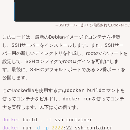
SSHサーバーありで構築されたDockerコ
このコードは、最新のDebianイメージでコンテナを構築
し、SSHサーバーをインストールします。また、SSHサー
バー用の新しいディレクトリを作成し、rootのパスワードを
設定して、SSHコンフィグでrootログインを可能にしま
す。最後に、SSHのデフォルトポートである 22番ポートを
公開します。
このDockerfileを使用するには
コマンドを
docker build
使ってコンテナをビルドし、
を使ってコンテ
docker run
ナを実行します。以下はその例です。
docker
 build 
.
-t
docker
 run 
-d
-p
2222
:22 ssh-container