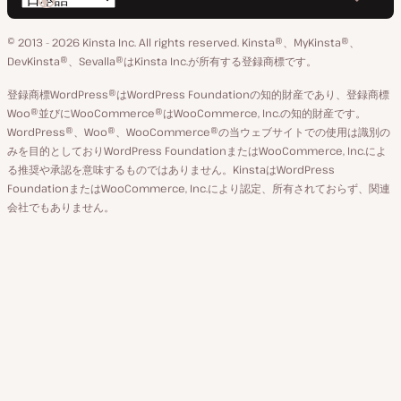
の
の
の
の
の
語
GitHub
X
YouTube
Facebook
LinkedIn
© 2013 - 2026 Kinsta Inc. All rights reserved.
Kinsta®、MyKinsta®、
の
ア
ペ
DevKinsta®、Sevalla®はKinsta Inc.が所有する登録商標です。
切
カ
ー
登録商標WordPress®はWordPress Foundationの知的財産であり、登録商標
り
ウ
ジ
Woo®並びにWooCommerce®はWooCommerce, Inc.の知的財産です。
替
WordPress®、Woo®、WooCommerce®の当ウェブサイトでの使用は識別の
ン
え
みを目的としておりWordPress FoundationまたはWooCommerce, Inc.によ
ト
る推奨や承認を意味するものではありません。KinstaはWordPress
FoundationまたはWooCommerce, Inc.により認定、所有されておらず、関連
会社でもありません。