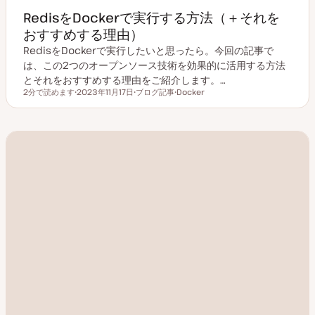
RedisをDockerで実行する方法（＋それを
おすすめする理由）
RedisをDockerで実行したいと思ったら。今回の記事で
は、この2つのオープンソース技術を効果的に活用する方法
とそれをおすすめする理由をご紹介します。…
2分で読めます
2023年11月17日
ブログ記事
Docker
読むのにかかる時間
更
投
ト
新
稿
ピ
日
タ
ッ
イ
ク
プ