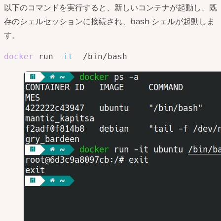
以下のコマンドを実行すると、新しいコンテナが起動し、既
存のシェルセッションに接続され、bash シェルが起動しま
す。
docker
 run 
-it
  /bin/bash