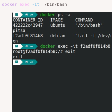
docker
exec
-it
  /bin/bash