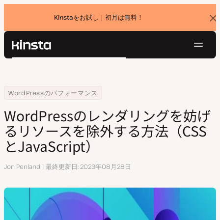
Kinstaをお試し｜初月は無料！
バ
ナ
ー
を
ナ
閉
Kinsta®
検
じ
ビ
プラットフォーム
る
索
ゲ
ソリューション
ログイン
無料でお試し
ー
Home
リソースセンター
WordPressのレンダリングを妨げるリソースを除外する方法（CSSとJava
WordPressのパフォーマンス
価格設定
リソース
シ
WordPressのレンダリングを妨げ
お問い合わせ
ョ
るリソースを除外する方法（CSS
ン
とJavaScript）
執
Jon Penland
最終更新日
2023年08月28日
筆