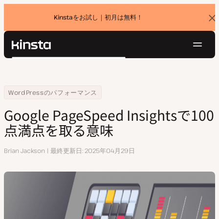
Kinstaをお試し｜初月は無料！
バ
ナ
ー
を
ナ
閉
Kinsta®
検
じ
ビ
プラットフォーム
る
索
ゲ
ソリューション
ログイン
無料でお試し
ー
Home
リソースセンター
Google PageSpeed Insightsで100点満点を取る意味
WordPressのパフォーマンス
価格設定
リソース
シ
Google PageSpeed Insightsで100
お問い合わせ
ョ
点満点を取る意味
ン
執
Brian Jackson
最終更新日
2025年04月29日
筆