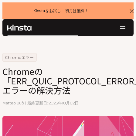
Kinstaをお試し｜初月は無料！
バ
ナ
ー
を
ナ
閉
Kinsta®
検
じ
ビ
プラットフォーム
る
索
ゲ
ソリューション
ログイン
無料でお試し
ー
Home
リソースセンター
Chromeの「ERR_QUIC_PROTOCOL_ERROR」エラーの解決方法
Chromeエラー
価格設定
リソース
シ
Chromeの
お問い合わせ
ョ
「ERR_QUIC_PROTOCOL_ERRO
ン
エラーの解決方法
執
Matteo Duò
最終更新日
2025年10月02日
筆