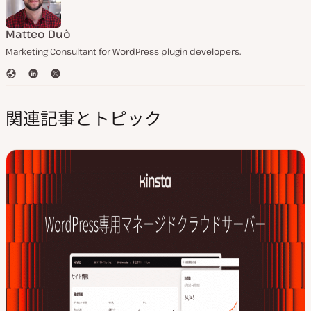
Matteo Duò
Marketing Consultant for WordPress plugin developers.
ウ
L
T
ェ
i
w
ブ
n
i
関連記事とトピック
サ
k
t
イ
e
t
ト
d
e
I
r
n