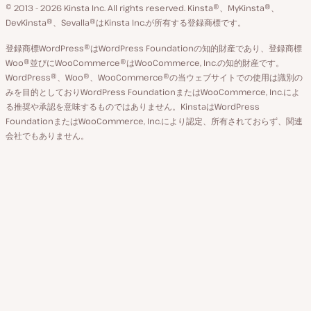
GitHub
X
YouTube
Facebook
LinkedIn
© 2013 - 2026 Kinsta Inc. All rights reserved.
Kinsta®、MyKinsta®、
の
ア
ペ
DevKinsta®、Sevalla®はKinsta Inc.が所有する登録商標です。
切
カ
ー
登録商標WordPress®はWordPress Foundationの知的財産であり、登録商標
り
ウ
ジ
Woo®並びにWooCommerce®はWooCommerce, Inc.の知的財産です。
替
WordPress®、Woo®、WooCommerce®の当ウェブサイトでの使用は識別の
ン
え
みを目的としておりWordPress FoundationまたはWooCommerce, Inc.によ
ト
る推奨や承認を意味するものではありません。KinstaはWordPress
FoundationまたはWooCommerce, Inc.により認定、所有されておらず、関連
会社でもありません。