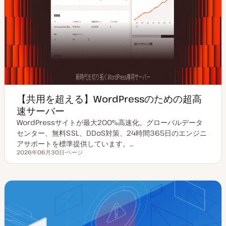
【共用を超える】WordPressのための超高
速サーバー
WordPressサイトが最大200%高速化。グローバルデータ
センター、無料SSL、DDoS対策、24時間365日のエンジニ
アサポートを標準提供しています。…
2026年06月30日
ページ
更新日
投
稿
タ
イ
プ