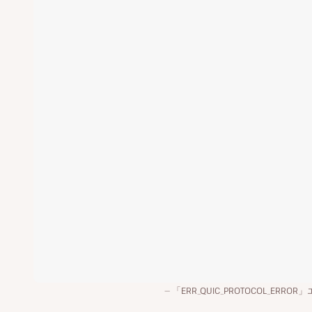
「ERR_QUIC_PROTOCOL_ERROR