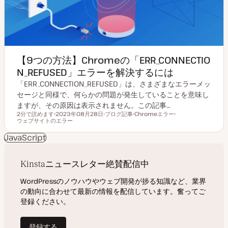
【9つの方法】Chromeの「ERR_CONNECTIO
N_REFUSED」エラーを解決するには
「ERR_CONNECTION_REFUSED」は、さまざまなエラーメッ
セージと同様で、何らかの問題が発生していることを意味し
ますが、その原因は表示されません。この記事…
2分で読めます
2023年08月28日
ブログ記事
Chromeエラー
読むのにかかる時間
ウェブサイトのエラー
更
投
ト
ト
新
稿
ピ
ピ
日
タ
ッ
ッ
JavaScript
イ
ク
ク
プ