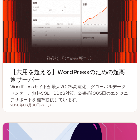
【共用を超える】WordPressのための超高
速サーバー
WordPressサイトが最大200%高速化。グローバルデータ
センター、無料SSL、DDoS対策、24時間365日のエンジニ
アサポートを標準提供しています。…
2026年06月30日
ページ
更新日
投
稿
タ
イ
プ