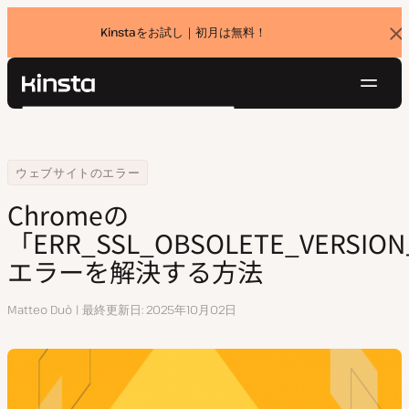
Kinstaをお試し｜初月は無料！
バ
ナ
ー
を
ナ
閉
Kinsta®
検
じ
ビ
プラットフォーム
る
索
ゲ
ソリューション
ログイン
無料でお試し
ー
Home
リソースセンター
Chromeの「ERR_SSL_OBSOLETE_VERSION」エラーを解決する方法
ウェブサイトのエラー
価格設定
リソース
シ
Chromeの
お問い合わせ
ョ
「ERR_SSL_OBSOLETE_VERSIO
ン
エラーを解決する方法
執
Matteo Duò
最終更新日
2025年10月02日
筆