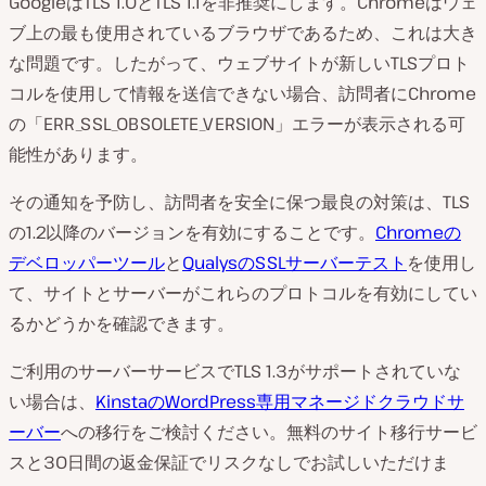
GoogleはTLS 1.0とTLS 1.1を非推奨にします。Chromeはウェ
ブ上の最も使用されているブラウザであるため、これは大き
な問題です。したがって、ウェブサイトが新しいTLSプロト
コルを使用して情報を送信できない場合、訪問者にChrome
の「ERR_SSL_OBSOLETE_VERSION」エラーが表示される可
能性があります。
その通知を予防し、訪問者を安全に保つ最良の対策は、TLS
の1.2以降のバージョンを有効にすることです。
Chromeの
デベロッパーツール
と
QualysのSSLサーバーテスト
を使用し
て、サイトとサーバーがこれらのプロトコルを有効にしてい
るかどうかを確認できます。
ご利用のサーバーサービスでTLS 1.3がサポートされていな
い場合は、
KinstaのWordPress専用マネージドクラウドサ
ーバー
への移行をご検討ください。無料のサイト移行サービ
スと30日間の返金保証でリスクなしでお試しいただけま