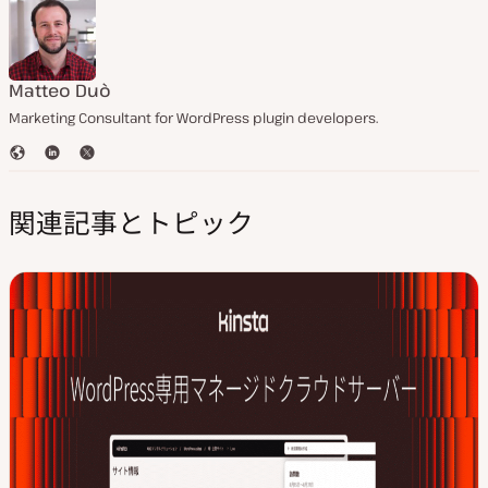
Matteo Duò
Marketing Consultant for WordPress plugin developers.
ウ
L
T
ェ
i
w
ブ
n
i
関連記事とトピック
サ
k
t
イ
e
t
ト
d
e
I
r
n