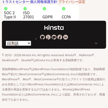
トラストセンター
個人情報保護方針
プライバシー設定
SOC 2
ISO
Type II
27001
GDPR
CCPA
Kinsta
Kinsta
Kinsta
Kinsta
Kinsta
言
の
の
の
の
の
語
GitHub
X
YouTube
Facebook
LinkedIn
© 2013 - 2026 Kinsta Inc. All rights reserved.
Kinsta®、MyKinsta®、
の
ア
ペ
DevKinsta®、Sevalla®はKinsta Inc.が所有する登録商標です。
切
カ
ー
登録商標WordPress®はWordPress Foundationの知的財産であり、登録商標
り
ウ
ジ
Woo®並びにWooCommerce®はWooCommerce, Inc.の知的財産です。
替
WordPress®、Woo®、WooCommerce®の当ウェブサイトでの使用は識別の
ン
え
みを目的としておりWordPress FoundationまたはWooCommerce, Inc.によ
ト
る推奨や承認を意味するものではありません。KinstaはWordPress
FoundationまたはWooCommerce, Inc.により認定、所有されておらず、関連
会社でもありません。