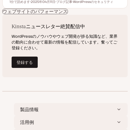
1分で読めます
2025年04月11日
ブログ記事
WordPressのセキュリティ
読むのにかかる時間
更
投
ト
新
稿
ピ
ウェブサイトのパフォーマンス
日
タ
ッ
イ
ク
プ
製品情報
活用例