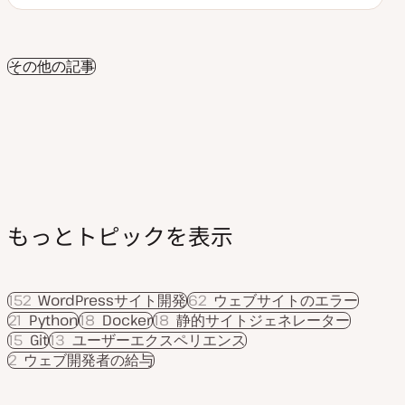
更
ト
ト
新
ピ
ピ
日
ッ
ッ
ク
ク
その他の記事
もっとトピックを表示
152
WordPressサイト開発
62
ウェブサイトのエラー
21
Python
18
Docker
18
静的サイトジェネレーター
15
Git
13
ユーザーエクスペリエンス
2
ウェブ開発者の給与