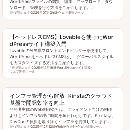
WordPressファイルの閲覧、編集、アップロード、ダウ
ンロード、管理を行う方法をご紹介します。…
1分で読めます
2026年07月24日
ウェブ開発ツール
読むのにかかる時間
更
ト
新
ピ
日
ッ
ク
【ヘッドレスCMS】Lovableを使ったWor
dPressサイト構築入門
LovableのAI主導フロントエンドビルダーを使用して、
WordPressをヘッドレスCMS化し、グローバルスタイル
をカスタマイズする方法をご紹介します。…
4分で読めます
2025年12月18日
WordPressサイト開発
読むのにかかる時間
ウェブ開発ツール
更
ト
ト
新
ピ
ピ
日
ッ
ッ
ク
ク
インフラ管理から解放—Kinstaのクラウド
基盤で開発効率を向上
開発者主体のWeb制作会社は、クライアント向けの制作
よりもインフラ管理に時間を奪われがちです。Kinstaは、
DevOpsの負担を取り除くインフラを提供しています…
1分で読めます
2025年12月12日
Web制作会社
ウェブ開発ツール
読むのにかかる時間