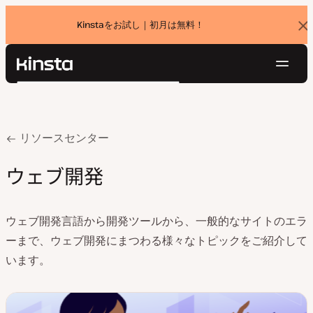
Kinstaをお試し｜初月は無料！
バ
ナ
ー
を
ナ
閉
Kinsta®
検
じ
ビ
プラットフォーム
る
索
ゲ
ソリューション
ログイン
無料でお試し
ー
価格設定
Home
ウェブ開発
リソースセンター
リソース
シ
お問い合わせ
ウェブ開発
ョ
ン
ウェブ開発言語から開発ツールから、一般的なサイトのエラ
ーまで、ウェブ開発にまつわる様々なトピックをご紹介して
います。