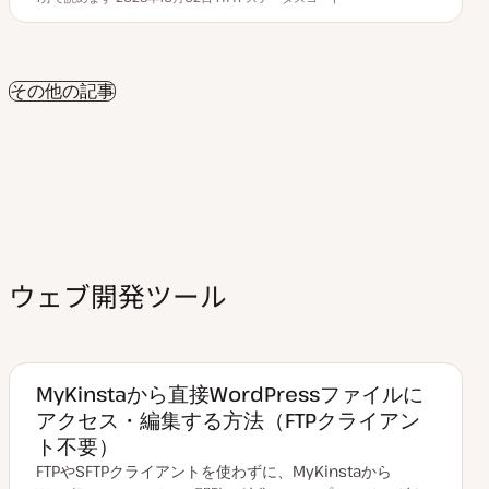
読むのにかかる時間
更
ト
新
ピ
日
ッ
ク
その他の記事
ウェブ開発ツール
MyKinstaから直接WordPressファイルに
アクセス・編集する方法（FTPクライアン
ト不要）
FTPやSFTPクライアントを使わずに、MyKinstaから