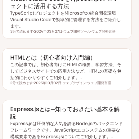
ェクトに活用する方法
TypeScriptプロジェクトをMicrosoftの統合開発環境
Visual Studio Codeで効率的に管理する方法をご紹介し
ます。
3分で読めます
2024年03月27日
ウェブ開発ツール
ウェブ開発言語
読むのにかかる時間
更
ト
ト
新
ピ
ピ
日
ッ
ッ
ク
ク
HTMLとは（初心者向け入門編）
この記事では、初心者向けにHTMLの概要、学習方法、そ
してビジネスサイトでの応用方法など、HTMLの基礎を包
括的にわかりやすくご紹介します。…
2分で読めます
2025年10月02日
ウェブデザイン
ウェブ開発言語
読むのにかかる時間
更
ト
ト
新
ピ
ピ
日
ッ
ッ
ク
ク
Express.jsとは─知っておきたい基本を解
説
Express.jsは圧倒的な人気を誇るNode.jsのバックエンド
フレームワークです。JavaScriptエコシステムの重要な
構成要素であるExpress.jsについてご紹介します。…