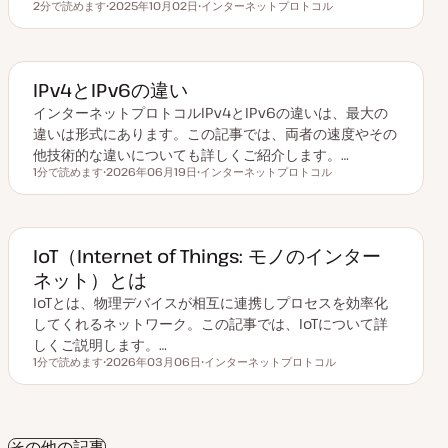
2分で読めます
2025年10月02日
インターネットプロトコル
読むのにかかる時間
更
ト
新
ピ
日
ッ
ク
IPv4とIPv6の違い
インターネットプロトコルIPv4とIPv6の違いは、最大の
違いは形式にあります。この記事では、両者の速度やその
他技術的な違いについても詳しくご紹介します。…
1分で読めます
2026年06月19日
インターネットプロトコル
読むのにかかる時間
更
ト
新
ピ
日
ッ
ク
IoT（Internet of Things: モノのインター
ネット）とは
IoTとは、物理デバイスが相互に連携しプロセスを効率化
してくれるネットワーク。この記事では、IoTについて詳
しくご説明します。…
1分で読めます
2026年03月06日
インターネットプロトコル
読むのにかかる時間
更
ト
新
ピ
日
ッ
ク
その他の記事