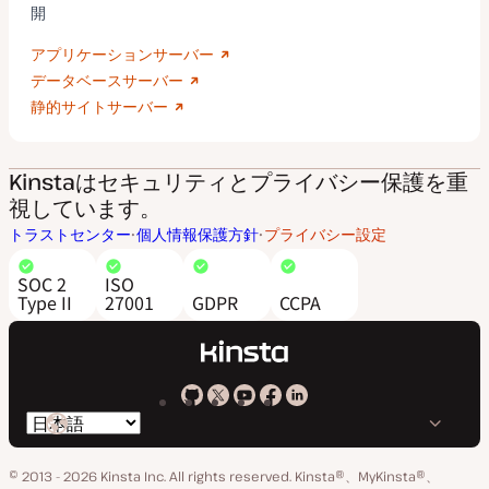
開
アプリケーションサーバー
データベースサーバー
静的サイトサーバー
Kinstaはセキュリティとプライバシー保護を重
視しています。
トラストセンター
個人情報保護方針
プライバシー設定
SOC 2
ISO
Type II
27001
GDPR
CCPA
Kinsta
Kinsta
Kinsta
Kinsta
Kinsta
言
の
の
の
の
の
語
GitHub
X
YouTube
Facebook
LinkedIn
© 2013 - 2026 Kinsta Inc. All rights reserved.
Kinsta®、MyKinsta®、
の