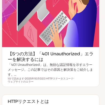
【5つの方法】「401 Unauthorized」エラ
ーを解決するには
「401 Unauthorized」は、無効な認証情報を示すエラー
メッセージ。この記事ではその原因と解決策をご紹介しま
す。…
1分で読めます
2025年10月02日
HTTPステータスコード
読むのにかかる時間
ウェブサイトのエラー
更
ト
ト
新
ピ
ピ
日
ッ
ッ
ク
ク
HTTPリクエストとは