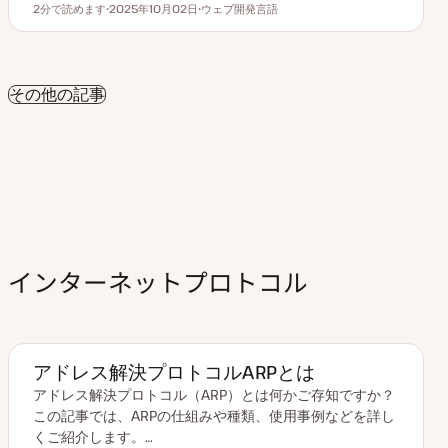
2分で読めます
2025年10月02日
ウェブ開発言語
読むのにかかる時間
更
ト
新
ピ
日
ッ
ク
その他の記事
インターネットプロトコル
アドレス解決プロトコルARPとは
アドレス解決プロトコル（ARP）とは何かご存知ですか？
この記事では、ARPの仕組みや種類、使用事例などを詳し
くご紹介します。…