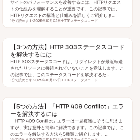
サイトのパフォーマンスを改善するには、HTTPリクエス
トの仕組みを理解することが重要です。この記事では、
HTTPリクエストの構造と仕組みを詳しくご紹介しま…
1分で読めます
2025年10月02日
HTTPステータスコード
読むのにかかる時間
更
ト
新
ピ
日
ッ
ク
【3つの方法】HTTP 303ステータスコード
を解決するには
HTTP 303ステータスコードは、リダイレクトが最近転送
されたリソースに接続されていないことを意味します。こ
の記事では、このステータスコードを解決するた…
1分で読めます
2025年10月02日
HTTPステータスコード
読むのにかかる時間
更
ト
新
ピ
日
ッ
ク
【5つの方法】「HTTP 409 Conflict」エラ
ーを解決するには
「HTTP 409 Conflict」エラーは一見複雑にそうに思えま
すが、実は意外と簡単に解決できます。この記事では、こ
のエラーを解決する方法を5種類ご紹介します。…
1分で読めます
2025年10月02日
HTTPステータスコード