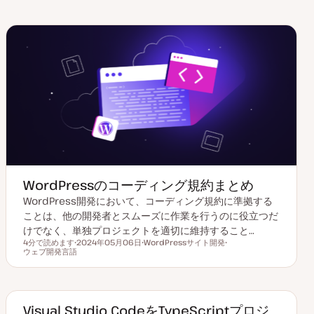
WordPressのコーディング規約まとめ
WordPress開発において、コーディング規約に準拠する
ことは、他の開発者とスムーズに作業を行うのに役立つだ
けでなく、単独プロジェクトを適切に維持すること…
4分で読めます
2024年05月06日
WordPressサイト開発
読むのにかかる時間
ウェブ開発言語
更
ト
ト
新
ピ
ピ
日
ッ
ッ
ク
ク
Visual Studio CodeをTypeScriptプロジ