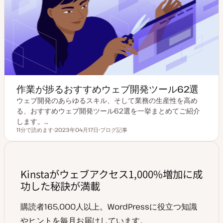
作業が捗るおすすめウェブ開発ツール62選
ウェブ開発のあらゆるスキル、そして業務の生産性を高め
る、おすすめウェブ開発ツール62選を一挙まとめてご紹介
します。…
11分で読めます
2023年04月17日
ブログ記事
読むのにかかる時間
更
投
新
稿
日
タ
イ
プ
Kinstaがウェブアクセス1,000%増加に成
功した秘訣が満載
購読者165,000人以上。WordPressに役立つ知識
やヒントを毎月お届けしています。