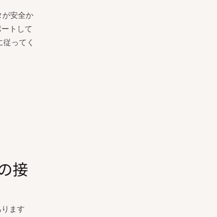
タが安全か
ポートして
順に従ってく
への接
あります