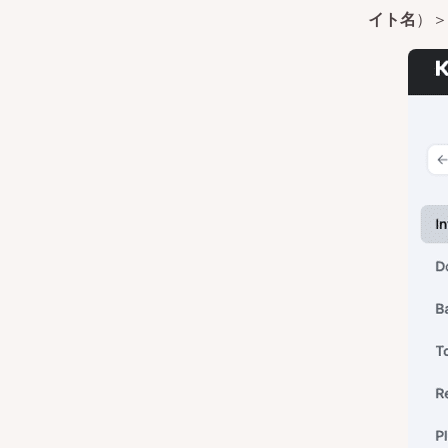
イト名
）＞