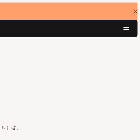
バ
ナ
ー
を
ナ
閉
じ
ビ
る
ゲ
無料でお試し
ー
シ
ョ
ン
コル）は、