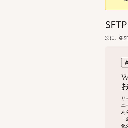
SF
次に、各S