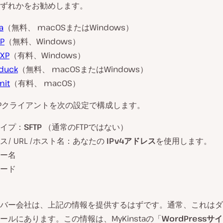
ずれかをお勧めします。
la
（無料、 macOSまたはWindows）
P
（無料、Windows）
FXP
（有料、Windows）
duck
（無料、 macOSまたはWindows）
mit
（有料、 macOS）
TPクライアントを次の設定で構成します。
イプ：
SFTP
（通常のFTPではない）
ス/ URL /ホスト名：あなたの
IPv4アドレス
を使用します。
ー名
ード
バー会社は、上記の情報を提供するはずです。通常、これはダ
ールにあります。この情報は、MyKinstaの「
WordPressサ