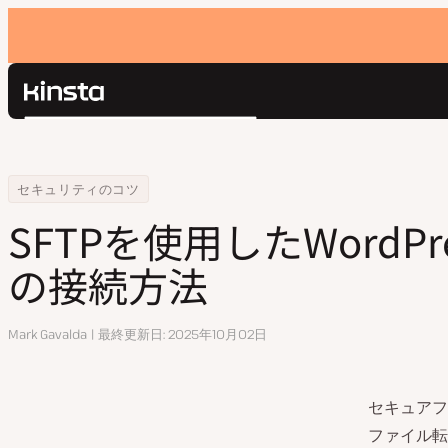
Kinsta®
検
プラットフォーム
索
ソリューション
ログイン
Home
リソースセンター
SFTPを使用したWordPressサイトへの接続方法
セキュリティのコツ
価格設定
リソース
SFTPを使用したWordP
お問い合わせ
の接続方法
執
Mark Gavalda
最終更新日
2025年10月02日
筆
セキュアフ
ファイル転