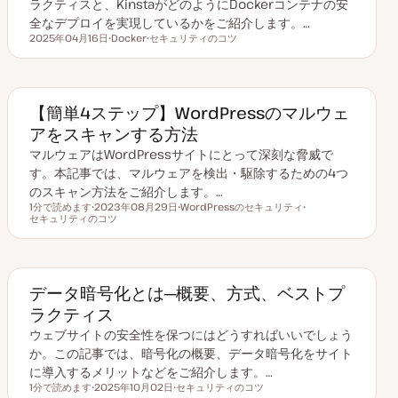
ラクティスと、KinstaがどのようにDockerコンテナの安
全なデプロイを実現しているかをご紹介します。…
2025年04月16日
Docker
セキュリティのコツ
更新日
ト
ト
ピ
ピ
ッ
ッ
ク
ク
【簡単4ステップ】WordPressのマルウェ
アをスキャンする方法
マルウェアはWordPressサイトにとって深刻な脅威で
す。本記事では、マルウェアを検出・駆除するための4つ
のスキャン方法をご紹介します。…
1分で読めます
2023年08月29日
WordPressのセキュリティ
読むのにかかる時間
セキュリティのコツ
更
ト
ト
新
ピ
ピ
日
ッ
ッ
ク
ク
データ暗号化とは─概要、方式、ベストプ
ラクティス
ウェブサイトの安全性を保つにはどうすればいいでしょう
か。この記事では、暗号化の概要、データ暗号化をサイト
に導入するメリットなどをご紹介します。…
1分で読めます
2025年10月02日
セキュリティのコツ
読むのにかかる時間