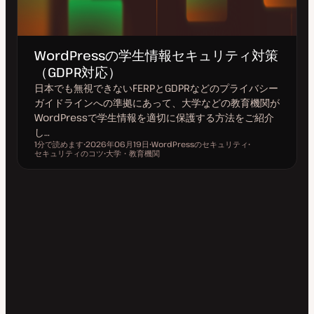
WordPressの学生情報セキュリティ対策
（GDPR対応）
日本でも無視できないFERPとGDPRなどのプライバシー
ガイドラインへの準拠にあって、大学などの教育機関が
WordPressで学生情報を適切に保護する方法をご紹介
し…
1分で読めます
2026年06月19日
WordPressのセキュリティ
読むのにかかる時間
セキュリティのコツ
更
大学・教育機関
ト
ト
新
ト
ピ
ピ
日
ピ
ッ
ッ
ッ
ク
ク
ク