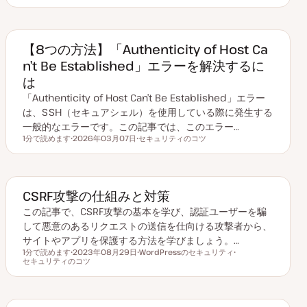
更
ト
新
ピ
日
ッ
ク
【8つの方法】「Authenticity of Host Ca
n’t Be Established」エラーを解決するに
は
「Authenticity of Host Can’t Be Established」エラー
は、SSH（セキュアシェル）を使用している際に発生する
一般的なエラーです。この記事では、このエラー…
1分で読めます
2026年03月07日
セキュリティのコツ
読むのにかかる時間
更
ト
新
ピ
日
ッ
ク
CSRF攻撃の仕組みと対策
この記事で、CSRF攻撃の基本を学び、認証ユーザーを騙
して悪意のあるリクエストの送信を仕向ける攻撃者から、
サイトやアプリを保護する方法を学びましょう。…
1分で読めます
2023年08月29日
WordPressのセキュリティ
読むのにかかる時間
セキュリティのコツ
更
ト
ト
新
ピ
ピ
日
ッ
ッ
ク
ク