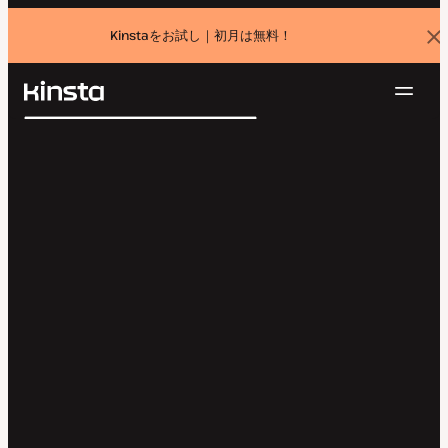
Kinstaをお試し｜初月は無料！
バ
ナ
ー
を
ナ
閉
Kinsta®
検
じ
ビ
プラットフォーム
る
索
ゲ
ソリューション
ログイン
無料でお試し
ー
価格設定
リソース
シ
お問い合わせ
ョ
ン