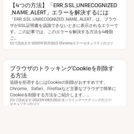
【4つの方法】「ERR_SSL_UNRECOGNIZED
_NAME_ALERT」エラーを解決するには
「ERR_SSL_UNRECOGNIZED_NAME_ALERT」は、ブラウ
ザがSSL証明書を認識できないときに表示されるエラーで
す。この記事では、このエラーを解決する方法を4種類
ご…
1分で読めます
2025年10月02日
Chromeエラー
セキュリティのコツ
読むのにかかる時間
更
ト
ト
新
ピ
ピ
日
ッ
ッ
ク
ク
ブラウザのトラッキングCookieを削除す
る方法
追跡を拒否するにはCookieの削除がおすすめです。
Chrome、Safari、Firefoxなど主要なブラウザで簡単に
Cookieを削除する方法をご紹介します。…
2分で読めます
2023年08月26日
オンラインマーケティングのコツ
読むのにかかる時間
セキュリティのコツ
更
ト
ト
新
ピ
ピ
日
ッ
ッ
ク
ク
投
1
2
次のページ
3