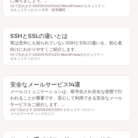
に保ちましょう。…
1分で読めます
2025年04月04日
WordPressのセキュリティ
読むのにかかる時間
セキュリティのコツ
更
大学・教育機関
ト
ト
新
ト
ピ
ピ
日
ピ
ッ
ッ
ッ
ク
ク
ク
SSHとSSLの違いとは
実は意外にも知られていないSSHとSSLの違いを、初心者
向けにわかりやすくご紹介します。
1分で読めます
2025年10月02日
WordPressのセキュリティ
読むのにかかる時間
セキュリティのコツ
更
ト
ト
新
ピ
ピ
日
ッ
ッ
ク
ク
安全なメールサービス14選
メールコミュニケーションは、暗号化され安全な状態で行
われることが重要です。安心して利用できる安全なメール
サービスをご紹介します。…
2分で読めます
2025年09月29日
セキュリティのコツ
読むのにかかる時間
メールマーケティングのコツ
更
ト
ト
新
ピ
ピ
日
ッ
ッ
ク
ク