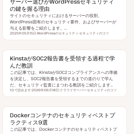
サーバー選びがWordPressセキュリティ
の鍵を握る理由
サイトのセキュリティにおけるサーバーの役割、
WordPress固有のセキュリティ要件、およびサーバーが
与える影響をご紹介します。…
2025年05月15日
WordPressのセキュリティ
セキュリティのコツ
更新日
ト
ト
ピ
ピ
ッ
ッ
ク
ク
KinstaがSOC2報告書を受領する過程で学
んだ教訓
この記事では、KinstaがSOC2コンプライアンスへの準拠
を決定し、SOC2報告書を受領するまでの道のりで学ん
だ、セキュリティ監査にまつわる教訓をご紹介します…
1分で読めます
2026年06月18日
クラウドサーバー
セキュリティのコツ
読むのにかかる時間
更
ト
ト
新
ピ
ピ
日
ッ
ッ
ク
ク
Dockerコンテナのセキュリティベストプ
ラクティス9選
この記事では、Dockerコンテナのセキュリティベストプ