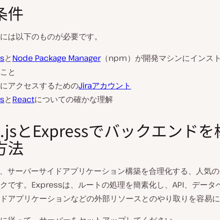
条件
には以下のものが必要です。
js
と
Node Package Manager
（npm）が開発マシンにインス
こと
にアクセスするための
Jiraアカウント
js
と
React
についての確かな理解
e.jsとExpressでバックエンド
方法
、サーバーサイドアプリケーション構築を合理化する、人気のNod
クです。Expressは、ルートの処理を簡素化し、API、データ
ドアプリケーションなどの外部リソースとのやり取りを容易に