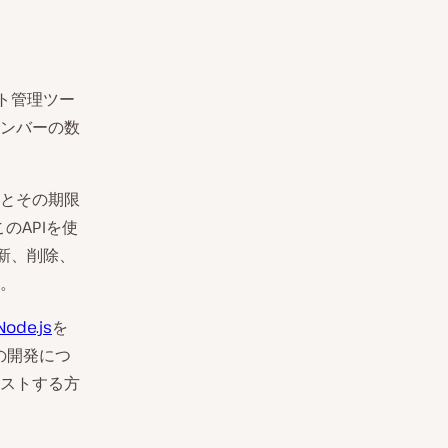
ト管理ツー
ンバーの数
とその期限
のAPIを使
新、削除、
。
Node.js
を
の開発につ
ホストする方