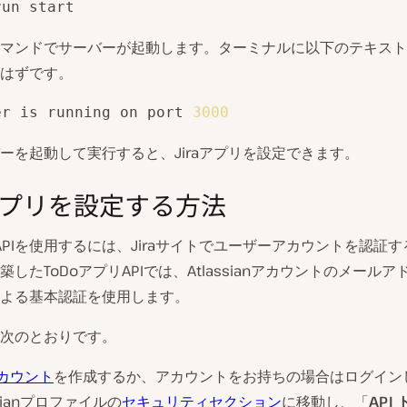
run start
マンドでサーバーが起動します。ターミナルに以下のテキスト
はずです。
er is running on port 
3000
ーを起動して実行すると、Jiraアプリを設定できます。
aアプリを設定する方法
EST APIを使用するには、Jiraサイトでユーザーアカウントを認証
したToDoアプリAPIでは、Atlassianアカウントのメールアド
よる基本認証を使用します。
次のとおりです。
アカウント
を作成するか、アカウントをお持ちの場合はログイン
ssianプロファイルの
セキュリティセクション
に移動し、「
API