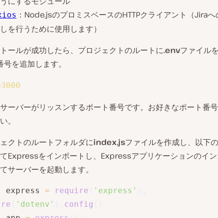
うにするモジュール
：Node.jsのプロミスベースのHTTPクライアント（Jiraへ
xios
しを行うために使用します）
トールが成功したら、プロジェクトのルートに
.env
ファイル
番号を追加します。
=
3000
サーバーがリッスンするポート番号です。お好きなポート番号
い。
ェクトのルートフォルダに
index.js
ファイルを作成し、以下
てExpressをインポートし、Expressアプリケーションのイ
てサーバーを起動します。
t
 express 
=
require
(
'express'
)
;
ire
(
'dotenv'
)
.
config
(
)
t
 app 
=
express
(
)
;