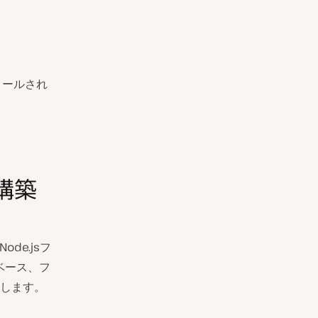
トールされ
を構築
e.jsフ
ベース、フ
します。