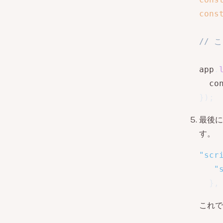
cons
// 
app
.
  co
}
)
;
最後に
す。
"scr
"
}
,
これで