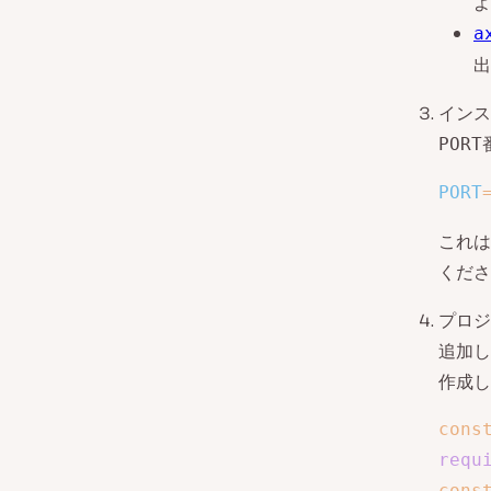
よ
a
出
インス
PORT
PORT
これは
くださ
プロジ
追加し
作成し
cons
requ
cons