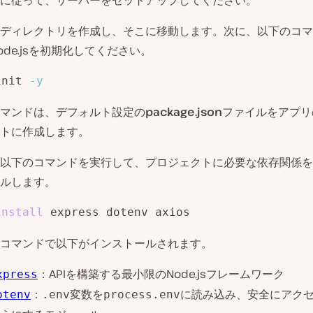
に従って、サーバーをセットアップしてください。
ディレクトリを作成し、そこに移動します。次に、以下のコマ
ode.jsを初期化してください。
init 
-y
マンドは、デフォルト設定の
package.json
ファイルをアプリ
トに作成します。
以下のコマンドを実行して、プロジェクトに必要な依存関係を
ルします。
install
 express dotenv axios
コマンドで以下がインストールされます。
：APIを構築する最小限のNode.jsフレームワーク
xpress
：
変数を
に読み込み、安全にアク
otenv
.env
process.env