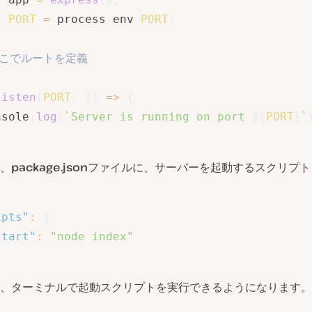
t
PORT
=
 process
.
env
.
PORT
;
ここでルートを定義
listen
(
PORT
,
(
)
=>
{
nsole
.
log
(
`
Server is running on port 
${
PORT
}
`
、
package.json
ファイルに、サーバーを起動するスクリプト
ipts"
:
{
start"
:
"node index"
、ターミナルで起動スクリプトを実行できるようになります。