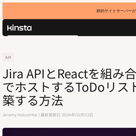
静的サイトサーバーが
Kinsta®
検
プラットフォーム
索
ソリューション
ログイン
Home
リソースセンター
Jira APIとReactを組み合わせKinstaでホストするToDoリストアプ
API
価格設定
リソース
Jira APIとReactを組み
お問い合わせ
でホストするToDoリス
築する方法
執
Jeremy Holcombe
最終更新日
2024年02月03日
筆