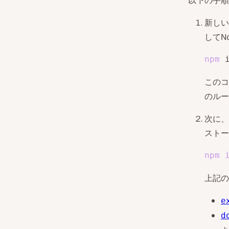
以下の手順
新しい
してN
npm
 
このコ
のルー
次に、
ストー
npm
上記の
e
d