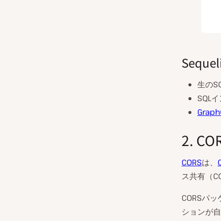
Sequ
生のS
SQL
Graph
2. CO
CORS
は、
ス共有（CO
CORSパ
ションが自