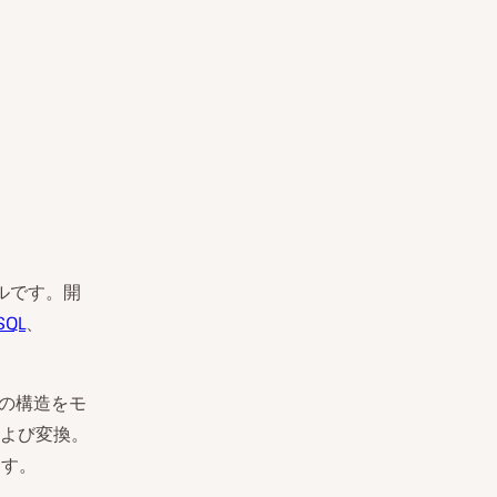
ールです。開
SQL
、
ブルの構造をモ
よび変換。
ます。