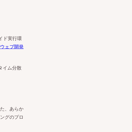
。
サイド実行環
ウェブ開発
タイム分散
た、あらか
ングのプロ