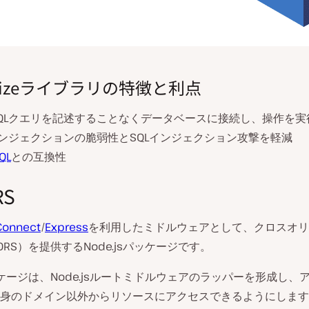
elizeライブラリの特徴と利点
QLクエリを記述することなくデータベースに接続し、操作を実
インジェクションの脆弱性とSQLインジェクション攻撃を軽減
QL
との互換性
RS
Connect
/
Express
を利用したミドルウェアとして、クロスオリ
RS）を提供するNode.jsパッケージです。
ッケージは、Node.jsルートミドルウェアのラッパーを形成し、
身のドメイン以外からリソースにアクセスできるようにします