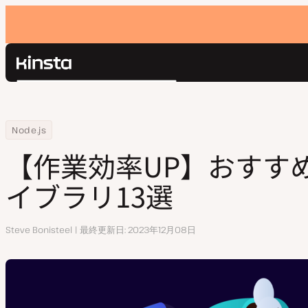
Kinsta®
検
プラットフォーム
索
ソリューション
ログイン
Home
リソースセンター
【作業効率UP】おすすめNode.jsライブラリ13選
Node.js
価格設定
リソース
【作業効率UP】おすすめN
お問い合わせ
イブラリ13選
執
Steve Bonisteel
最終更新日
2023年12月08日
筆