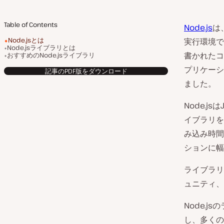
Table of Contents
Node.js
は
Node.jsとは
実行環境で
Node.jsライブラリとは
書かれたコ
おすすめのNode.jsライブラリ
プリケーシ
記事のPDF版をダウンロード
ました。
Node.j
イブラリを
み込み時間
ションに幅
ライブラリ
ュニティ、
Node.j
し、多くの