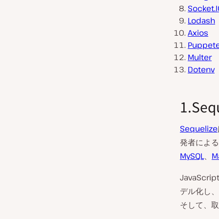
Socket.I
Lodash
Axios
Puppet
Multer
Dotenv
1.Seq
Sequelize
発者による
MySQL
、
M
JavaSc
デル化し、
そして、取