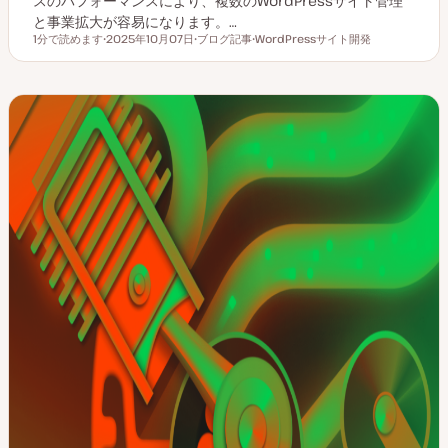
スのパフォーマンスにより、複数のWordPressサイト管理
と事業拡大が容易になります。…
1分で読めます
2025年10月07日
ブログ記事
WordPressサイト開発
読むのにかかる時間
更
投
ト
新
稿
ピ
日
タ
ッ
イ
ク
プ