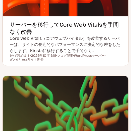
サーバーを移行してCore Web Vitalsを手間
なく改善
Core Web Vitals（コアウェブバイタル）を改善するサーバ
ーは、サイトの長期的なパフォーマンスに決定的な差をもた
らします。Kinstaに移行することで手間なく…
1分で読めます
2025年10月16日
ブログ記事
WordPressサーバー
読むのにかかる時間
WordPressサイト開発
更
投
ト
ト
新
稿
ピ
ピ
日
タ
ッ
ッ
イ
ク
ク
プ