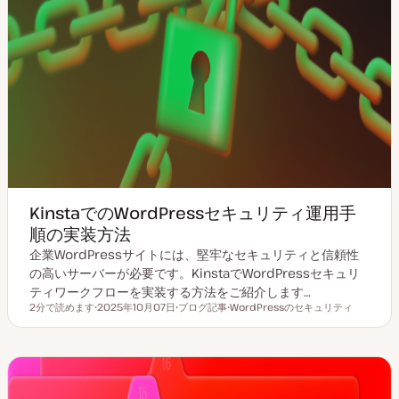
KinstaでのWordPressセキュリティ運用手
順の実装方法
企業WordPressサイトには、堅牢なセキュリティと信頼性
の高いサーバーが必要です。KinstaでWordPressセキュリ
ティワークフローを実装する方法をご紹介します…
2分で読めます
2025年10月07日
ブログ記事
WordPressのセキュリティ
読むのにかかる時間
更
投
ト
新
稿
ピ
日
タ
ッ
イ
ク
プ