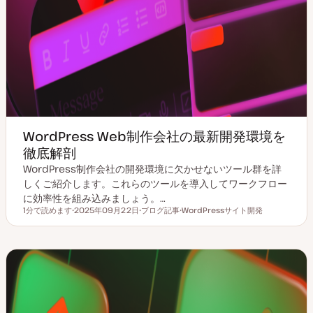
WordPress Web制作会社の最新開発環境を
徹底解剖
WordPress制作会社の開発環境に欠かせないツール群を詳
しくご紹介します。これらのツールを導入してワークフロー
に効率性を組み込みましょう。…
1分で読めます
2025年09月22日
ブログ記事
WordPressサイト開発
読むのにかかる時間
更
投
ト
新
稿
ピ
日
タ
ッ
イ
ク
プ