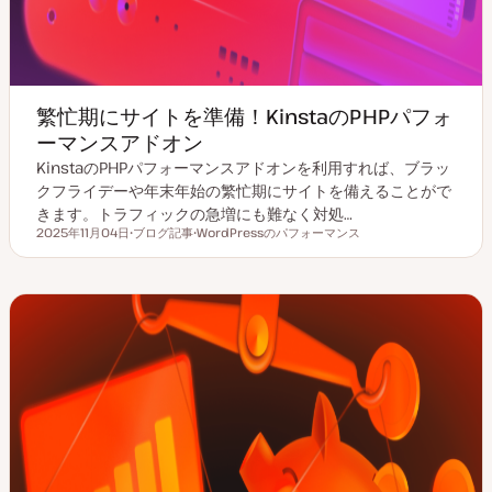
繁忙期にサイトを準備！KinstaのPHPパフォ
ーマンスアドオン
KinstaのPHPパフォーマンスアドオンを利用すれば、ブラッ
クフライデーや年末年始の繁忙期にサイトを備えることがで
きます。トラフィックの急増にも難なく対処…
2025年11月04日
ブログ記事
WordPressのパフォーマンス
更新日
投
ト
稿
ピ
タ
ッ
イ
ク
プ