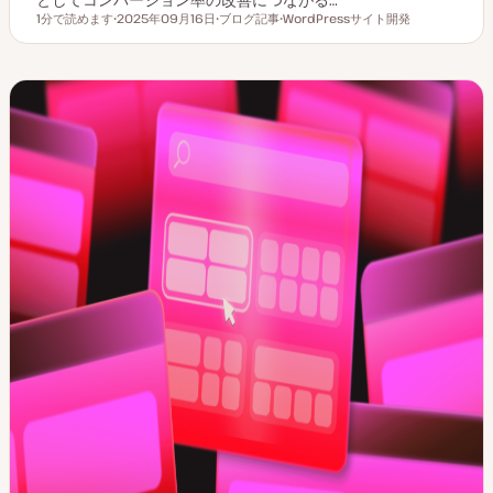
1分で読めます
2025年09月16日
ブログ記事
WordPressサイト開発
読むのにかかる時間
更
投
ト
新
稿
ピ
日
タ
ッ
イ
ク
プ