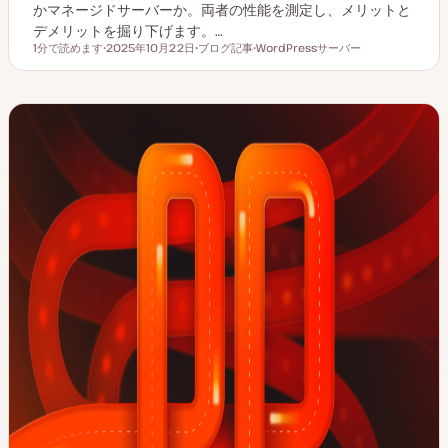
かマネージドサーバーか。両者の性能を測定し、メリットと
デメリットを掘り下げます。…
1分で読めます
2025年10月22日
ブログ記事
WordPressサーバー
読むのにかかる時間
更
投
ト
新
稿
ピ
日
タ
ッ
イ
ク
プ