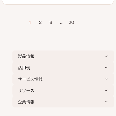
読むのにかかる時間
更
投
ト
新
稿
ピ
日
タ
ッ
イ
ク
プ
投
1
2
3
…
次のページ
20
稿
の
ペ
ー
ジ
製品情報
送
り
活用例
サービス情報
リソース
企業情報