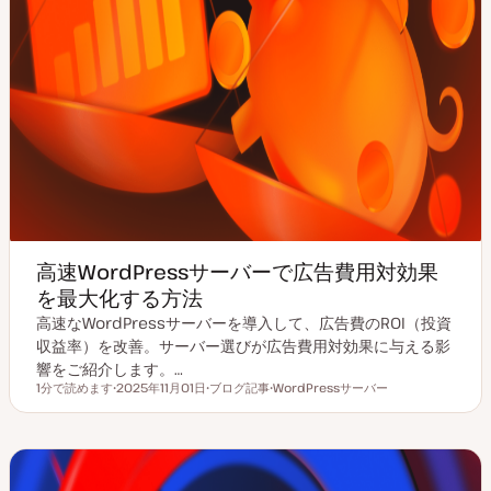
高速WordPressサーバーで広告費用対効果
を最大化する方法
高速なWordPressサーバーを導入して、広告費のROI（投資
収益率）を改善。サーバー選びが広告費用対効果に与える影
響をご紹介します。…
1分で読めます
2025年11月01日
ブログ記事
WordPressサーバー
読むのにかかる時間
更
投
ト
新
稿
ピ
日
タ
ッ
イ
ク
プ