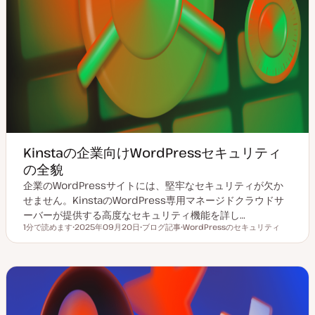
Kinstaの企業向けWordPressセキュリティ
の全貌
企業のWordPressサイトには、堅牢なセキュリティが欠か
せません。KinstaのWordPress専用マネージドクラウドサ
ーバーが提供する高度なセキュリティ機能を詳し…
1分で読めます
2025年09月20日
ブログ記事
WordPressのセキュリティ
読むのにかかる時間
更
投
ト
新
稿
ピ
日
タ
ッ
イ
ク
プ