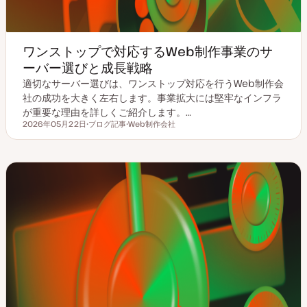
ワンストップで対応するWeb制作事業のサ
ーバー選びと成長戦略
適切なサーバー選びは、ワンストップ対応を行うWeb制作会
社の成功を大きく左右します。事業拡大には堅牢なインフラ
が重要な理由を詳しくご紹介します。…
2026年05月22日
ブログ記事
Web制作会社
更新日
投
ト
稿
ピ
タ
ッ
イ
ク
プ