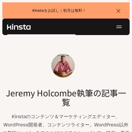
Kinstaをお試し｜初月は無料！
バ
ナ
ー
を
ナ
閉
Kinsta®
検
じ
ビ
プラットフォーム
る
索
ゲ
ソリューション
ログイン
無料でお試し
ー
価格設定
リソース
シ
お問い合わせ
ョ
ン
Jeremy Holcombe執筆の記事一
覧
Kinstaのコンテンツ＆マーケティングエディター、
WordPress開発者、コンテンツライター。WordPress以外