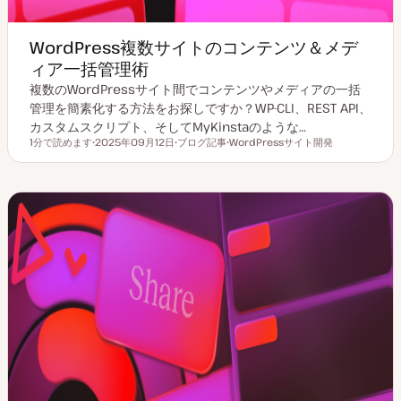
WordPress複数サイトのコンテンツ＆メデ
ィア一括管理術
複数のWordPressサイト間でコンテンツやメディアの一括
管理を簡素化する方法をお探しですか？WP-CLI、REST API、
カスタムスクリプト、そしてMyKinstaのような…
1分で読めます
2025年09月12日
ブログ記事
WordPressサイト開発
読むのにかかる時間
更
投
ト
新
稿
ピ
日
タ
ッ
イ
ク
プ