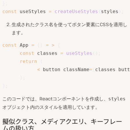
}
;
const
 useStyles 
=
createUseStyles
(
styles
)
;
生成されたクラス名を使ってボタン要素にCSSを適用し
ます。
const
 App 
=
(
)
=
>
{
const
 classes 
=
useStyles
(
)
;
return
(
<
 button className
=
{
classes
.
butt
)
;
}
;
このコードでは、Reactコンポーネントを作成し、
styles
オブジェクト内のスタイルを適用しています。
擬似クラス、メディアクエリ、キーフレー
ムの扱い方