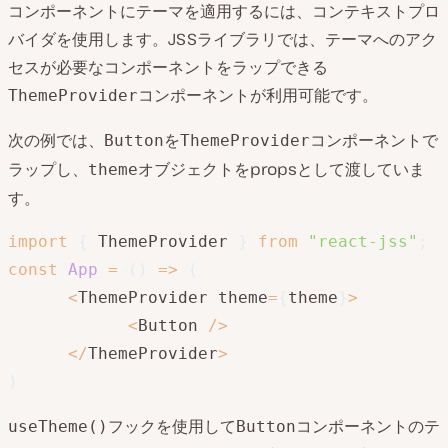
コンポーネントにテーマを適用するには、コンテキストプロ
バイダを使用します。JSSライブラリでは、テーマへのアク
セスが必要なコンポーネントをラップできる
コンポーネントが利用可能です。
ThemeProvider
次の例では、
を
コンポーネントで
Button
ThemeProvider
ラップし、
オブジェクトをpropsとして渡していま
theme
す。
import
{
 ThemeProvider 
}
from
"react-jss"
;
const
App
=
(
)
=>
(
<
ThemeProvider theme
=
{
theme
}
>
<
Button 
/
>
<
/
ThemeProvider
>
)
フックを使用して
コンポーネントのテ
useTheme()
Button