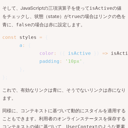
そして、JavaScriptの三項演算子を使って
の値
isActive
をチェックし、状態（state）が
の場合はリンクの色を
true
青に、
の場合は赤に設定します。
false
const
 styles 
=
{
a
:
{
color
:
(
{
 isActive 
}
)
=>
 isActi
padding
:
'10px'
,
}
,
}
;
これで、有効なリンクは青に、そうでないリンクは赤になり
ます。
同様に、コンテキストに基づいて動的にスタイルを適用する
こともできます。利用者のオンラインステータスを保存する
コンテキストの値に基づいて、
のような要素
UserContext