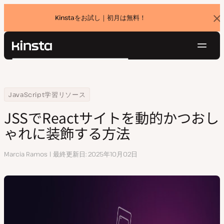
Kinstaをお試し｜初月は無料！
バ
ナ
ー
を
ナ
閉
Kinsta®
検
じ
ビ
プラットフォーム
る
索
ゲ
ソリューション
ログイン
無料でお試し
ー
Home
リソースセンター
JSSでReactサイトを動的かつおしゃれに装飾する方法
JavaScript学習リソース
価格設定
リソース
シ
JSSでReactサイトを動的かつおし
お問い合わせ
ョ
ゃれに装飾する方法
ン
執
Marcia Ramos
最終更新日
2025年10月02日
筆