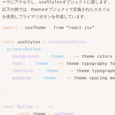
ーマにアクセスし、
オブジェクトに渡します。
useStyles
以下の例では、themeオブジェクトで定義されたスタイル
を使用しプライマリボタンを作成しています。
import
{
 useTheme 
}
 from “react
-
jss”

const
 useStyles 
=
createUseStyles
(
{
primaryButton
:
{
background
:
(
{
 theme 
}
)
=>
 theme
.
colors
.
font
:
(
{
 theme 
}
)
=>
 theme
.
typography
.
fo
fontSize
:
(
{
 theme 
}
)
=>
 theme
.
typograph
padding
:
(
{
 theme 
}
)
=>
 theme
.
spacing
.
me
}
}
)
;
const
Button
=
(
)
=>
{
const
 theme 
=
useTheme
(
)