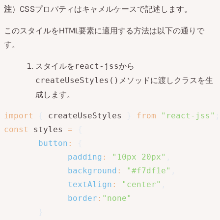
注
）CSSプロパティはキャメルケースで記述します。
このスタイルをHTML要素に適用する方法は以下の通りで
す。
スタイルを
から
react-jss
メソッドに渡しクラスを生
createUseStyles()
成します。
import
{
 createUseStyles 
}
from
"react-jss"
;
const
 styles 
=
{
button
:
{
padding
:
"10px 20px"
,
background
:
"#f7df1e"
,
textAlign
:
"center"
,
border
:
"none"
}