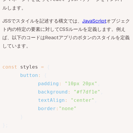
ルします。
JSSでスタイルを記述する構文では、
JavaScript
オブジェク
ト内の特定の要素に対してCSSルールを定義します。例え
ば、以下のコードはReactアプリのボタンのスタイルを定義
しています。
const
 styles 
=
{
button
:
{
padding
:
"10px 20px"
,
background
:
"#f7df1e"
,
textAlign
:
"center"
,
border
:
"none"
}
}
;