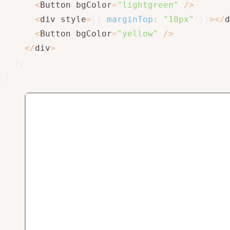
<
Button bgColor
=
"lightgreen"
/
>
<
div style
=
{
{
marginTop
:
"10px"
}
}
>
<
/
d
<
Button bgColor
=
"yellow"
/
>
<
/
div
>
)
;
}