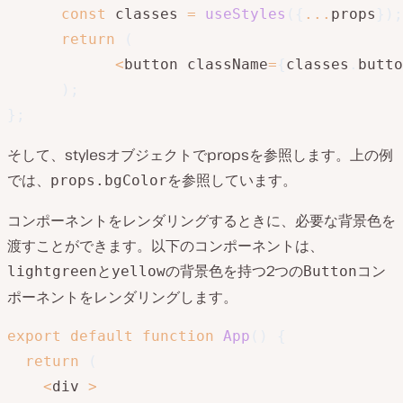
const
 classes 
=
useStyles
(
{
...
props
}
)
;
return
(
<
button className
=
{
classes
.
butto
)
;
}
;
そして、stylesオブジェクトでpropsを参照します。上の例
では、
を参照しています。
props.bgColor
コンポーネントをレンダリングするときに、必要な背景色を
渡すことができます。以下のコンポーネントは、
と
の背景色を持つ2つの
コン
lightgreen
yellow
Button
ポーネントをレンダリングします。
export
default
function
App
(
)
{
return
(
<
div 
>