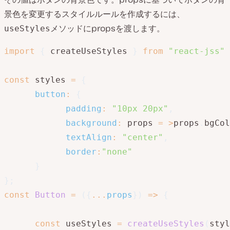
景色を変更するスタイルルールを作成するには、
メソッドにpropsを渡します。
useStyles
import
{
 createUseStyles 
}
from
"react-jss"
const
 styles 
=
{
button
:
{
padding
:
"10px 20px"
,
background
:
 props 
=
>
props
.
bgCol
textAlign
:
"center"
,
border
:
"none"
}
}
;
const
Button
=
(
{
...
props
}
)
=>
{
const
 useStyles 
=
createUseStyles
(
styl