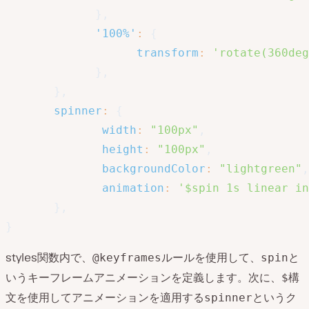
}
,
'100%'
:
{
transform
:
'rotate(360deg
}
,
}
,
spinner
:
{
width
:
"100px"
,
height
:
"100px"
,
backgroundColor
:
"lightgreen"
,
animation
:
'$spin 1s linear in
}
,
}
styles関数内で、
ルールを使用して、
と
@keyframes
spin
いうキーフレームアニメーションを定義します。次に、
構
$
文を使用してアニメーションを適用する
というク
spinner