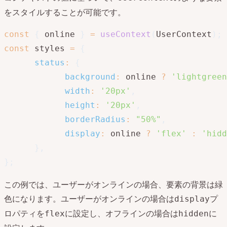
をスタイルすることが可能です。
const
{
 online 
}
=
useContext
(
UserContext
)
;
const
 styles 
=
{
status
:
{
background
:
 online 
?
'lightgreen
width
:
'20px'
,
height
:
'20px'
,
borderRadius
:
"50%"
,
display
:
 online 
?
'flex'
:
'hidd
}
,
}
;
この例では、ユーザーがオンラインの場合、要素の背景は緑
色になります。ユーザーがオンラインの場合は
プ
display
ロパティを
に設定し、オフラインの場合は
に
flex
hidden