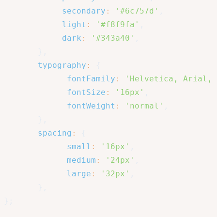
secondary
:
'#6c757d'
,
light
:
'#f8f9fa'
,
dark
:
'#343a40'
,
}
,
typography
:
{
fontFamily
:
'Helvetica, Arial, 
fontSize
:
'16px'
,
fontWeight
:
'normal'
,
}
,
spacing
:
{
small
:
'16px'
,
medium
:
'24px'
,
large
:
'32px'
,
}
,
}
;