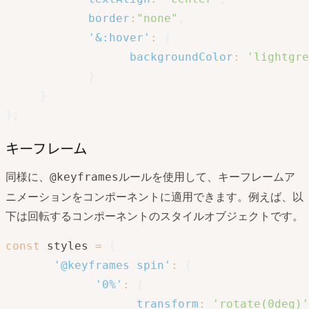
border
:
"none"
,
'&:hover'
:
{
backgroundColor
:
'lightgre
}
}
}
;
キーフレーム
同様に、
ルールを使用して、キーフレームア
@keyframes
ニメーションをコンポーネントに適用できます。例えば、以
下は回転するコンポーネントのスタイルオブジェクトです。
const
 styles 
=
{
'@keyframes spin'
:
{
'0%'
:
{
transform
:
'rotate(0deg)'