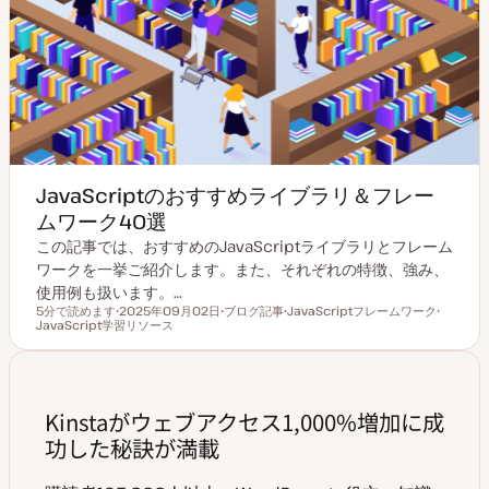
JavaScriptのおすすめライブラリ＆フレー
ムワーク40選
この記事では、おすすめのJavaScriptライブラリとフレーム
ワークを一挙ご紹介します。また、それぞれの特徴、強み、
使用例も扱います。…
5分で読めます
2025年09月02日
ブログ記事
JavaScriptフレームワーク
読むのにかかる時間
JavaScript学習リソース
更
投
ト
ト
新
稿
ピ
ピ
日
タ
ッ
ッ
イ
ク
ク
プ
Kinstaがウェブアクセス1,000%増加に成
功した秘訣が満載