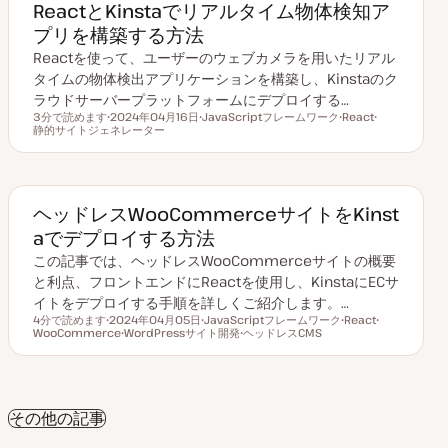
ReactとKinstaでリアルタイム物体検知ア
プリを構築する方法
Reactを使って、ユーザーのウェブカメラを用いたリアル
タイムの物体検出アプリケーションを構築し、Kinstaのク
ラウドサーバープラットフォームにデプロイする…
3分で読めます
2024年04月16日
JavaScriptフレームワーク
React
読むのにかかる時間
静的サイトジェネレーター
更
ト
ト
ト
新
ピ
ピ
ピ
日
ッ
ッ
ッ
ク
ク
ク
ヘッドレスWooCommerceサイトをKinst
aでデプロイする方法
この記事では、ヘッドレスWooCommerceサイトの概要
と利点、フロントエンドにReactを使用し、KinstaにECサ
イトをデプロイする手順を詳しくご紹介します。…
4分で読めます
2024年04月05日
JavaScriptフレームワーク
React
読むのにかかる時間
WooCommerce
更
WordPressサイト開発
ト
ヘッドレスCMS
ト
ト
新
ト
ピ
ト
ピ
ピ
日
ピ
ッ
ピ
ッ
ッ
ッ
ク
ッ
ク
ク
ク
ク
その他の記事