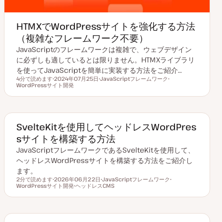
HTMXでWordPressサイトを強化する方法
（複雑なフレームワーク不要）
JavaScriptのフレームワークは複雑で、ウェブデザイン
に必ずしも適しているとは限りません。HTMXライブラリ
を使ってJavaScriptを簡単に実装する方法をご紹介…
4分で読めます
2024年07月25日
JavaScriptフレームワーク
読むのにかかる時間
WordPressサイト開発
更
ト
ト
新
ピ
ピ
日
ッ
ッ
ク
ク
SvelteKitを使用してヘッドレスWordPres
sサイトを構築する方法
JavaScriptフレームワークであるSvelteKitを使用して、
ヘッドレスWordPressサイトを構築する方法をご紹介し
ます。
2分で読めます
2026年06月22日
JavaScriptフレームワーク
読むのにかかる時間
WordPressサイト開発
更
ヘッドレスCMS
ト
ト
新
ト
ピ
ピ
日
ピ
ッ
ッ
ッ
ク
ク
ク