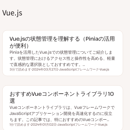
Vue.js
Vue.jsの状態管理を理解する（Piniaの活用
が便利）
Piniaを活用したVue.jsでの状態管理についてご紹介しま
す。状態管理におけるアクセス性と操作性を高める、軽量
で直感的な選択肢としておすすめです。…
3分で読めます
2024年03月27日
JavaScriptフレームワーク
Vue.js
読むのにかかる時間
更
ト
ト
新
ピ
ピ
日
ッ
ッ
ク
ク
おすすめVueコンポーネントライブラリ10
選
Vueコンポーネントライブラリは、Vueフレームワークで
JavaScriptアプリケーション開発を高速化するのに役立
ちます。この記事では、特におすすめのVueコンポー…
1分で読めます
2024年01月02日
JavaScriptフレームワーク
Vue.js
読むのにかかる時間
更
ト
ト