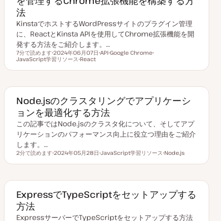
を管理するChrome拡張機能を構築する方
法
KinstaでホストするWordPressサイトのプラグイン管理
に、ReactとKinsta APIを使用してChrome拡張機能を開
発する方法をご紹介します。…
7分で読めます
2024年06月07日
API
Google Chrome
読むのにかかる時間
JavaScript学習リソース
更
React
ト
ト
ト
新
ト
ピ
ピ
ピ
日
ピ
ッ
ッ
ッ
ッ
ク
ク
ク
ク
Node.jsのクラスタリングでアプリケーシ
ョンを最適化する方法
この記事ではNode.jsのクラスタ化について、そしてアプ
リケーションのパフォーマンス向上に役立つ理由をご紹介
します。…
2分で読めます
2024年05月28日
JavaScript学習リソース
Node.js
読むのにかかる時間
更
ト
ト
新
ピ
ピ
日
ッ
ッ
ク
ク
ExpressでTypeScriptをセットアップする
方法
ExpressサーバーでTypeScriptをセットアップする方法