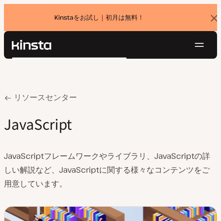
Kinstaをお試し｜初月は無料！
バ
ナ
ー
を
ナ
閉
Kinsta®
検
じ
ビ
プラットフォーム
る
索
ゲ
ソリューション
ログイン
無料でお試し
ー
価格設定
Home
JavaScript
リソースセンター
リソース
シ
お問い合わせ
JavaScript
ョ
ン
JavaScriptフレームワークやライブラリ、JavaScriptの詳
しい解説など、JavaScriptに関する様々なコンテンツをご
用意しています。