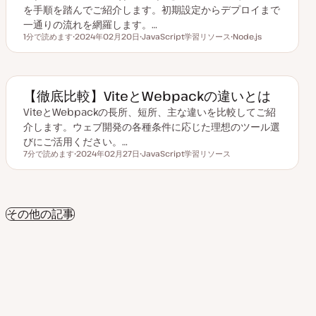
を手順を踏んでご紹介します。初期設定からデプロイまで
一通りの流れを網羅します。…
1分で読めます
2024年02月20日
JavaScript学習リソース
Node.js
読むのにかかる時間
更
ト
ト
新
ピ
ピ
日
ッ
ッ
ク
ク
【徹底比較】ViteとWebpackの違いとは
ViteとWebpackの長所、短所、主な違いを比較してご紹
介します。ウェブ開発の各種条件に応じた理想のツール選
びにご活用ください。…
7分で読めます
2024年02月27日
JavaScript学習リソース
読むのにかかる時間
更
ト
新
ピ
日
ッ
ク
その他の記事