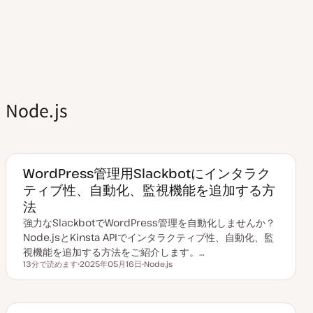
Node.js
WordPress管理用Slackbotにインタラク
ティブ性、自動化、監視機能を追加する方
法
強力なSlackbotでWordPress管理を自動化しませんか？
Node.jsとKinsta APIでインタラクティブ性、自動化、監
視機能を追加する方法をご紹介します。…
13分で読めます
2025年05月16日
Node.js
読むのにかかる時間
更
ト
新
ピ
日
ッ
ク