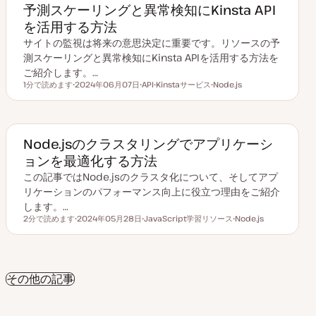
予測スケーリングと異常検知にKinsta API
を活用する方法
サイトの監視は将来の意思決定に重要です。リソースの予
測スケーリングと異常検知にKinsta APIを活用する方法を
ご紹介します。…
1分で読めます
2024年06月07日
API
Kinstaサービス
Node.js
読むのにかかる時間
更
ト
ト
ト
新
ピ
ピ
ピ
日
ッ
ッ
ッ
ク
ク
ク
Node.jsのクラスタリングでアプリケーシ
ョンを最適化する方法
この記事ではNode.jsのクラスタ化について、そしてアプ
リケーションのパフォーマンス向上に役立つ理由をご紹介
します。…
2分で読めます
2024年05月28日
JavaScript学習リソース
Node.js
読むのにかかる時間
更
ト
ト
新
ピ
ピ
日
ッ
ッ
ク
ク
その他の記事