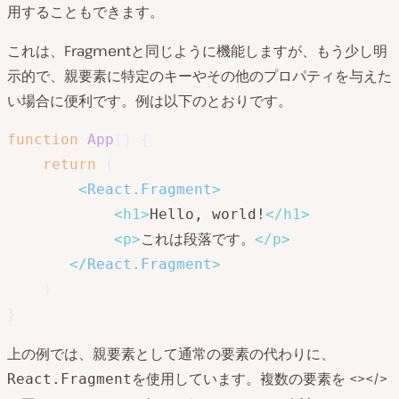
用することもできます。
これは、Fragmentと同じように機能しますが、もう少し明
示的で、親要素に特定のキーやその他のプロパティを与えた
い場合に便利です。例は以下のとおりです。
function
App
(
)
{
return
(
<
React.Fragment
>
<
h1
>
Hello, world!
</
h1
>
<
p
>
これは段落です。
</
p
>
</
React.Fragment
>
)
}
上の例では、親要素として通常の要素の代わりに、
を使用しています。複数の要素を <></>
React.Fragment