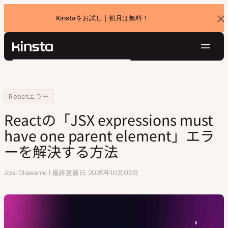
Kinstaをお試し｜初月は無料！
バ
ナ
ー
を
ナ
閉
Kinsta®
検
じ
ビ
プラットフォーム
る
索
ゲ
ソリューション
ログイン
無料でお試し
ー
Home
リソースセンター
Reactの「JSX expressions must have one parent elemen
Reactエラー
価格設定
リソース
シ
Reactの「JSX expressions must
お問い合わせ
ョ
have one parent element」エラ
ン
ーを解決する方法
執
Joel Olawanle
最終更新日
2025年10月02日
筆