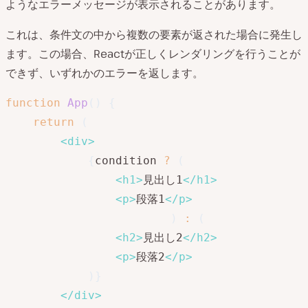
ようなエラーメッセージが表示されることがあります。
これは、条件文の中から複数の要素が返された場合に発生し
ます。この場合、Reactが正しくレンダリングを行うことが
できず、いずれかのエラーを返します。
function
App
(
)
{
return
(
<
div
>
{
condition 
?
(
<
h1
>
見出し1
</
h1
>
<
p
>
段落1
</
p
>
)
:
(
<
h2
>
見出し2
</
h2
>
<
p
>
段落2
</
p
>
)
}
</
div
>