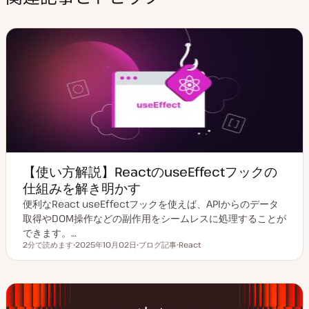
イ
e
t
u
ト
d
e
b
I
r
e
n
【使い方解説】ReactのuseEffectフックの
仕組みを解き明かす
便利なReact useEffectフックを使えば、APIからのデータ
取得やDOM操作などの副作用をシームレスに処理することが
できます。…
2分で読めます
2025年10月02日
ブログ記事
React
読むのにかかる時間
更
投
ト
新
稿
ピ
日
タ
ッ
イ
ク
プ