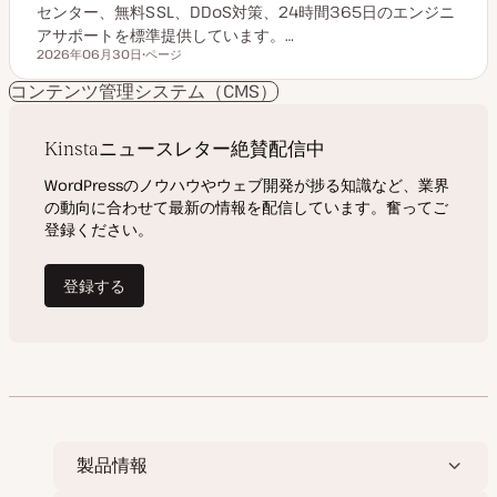
センター、無料SSL、DDoS対策、24時間365日のエンジニ
アサポートを標準提供しています。…
2026年06月30日
ページ
更新日
投
稿
コンテンツ管理システム（CMS）
タ
イ
プ
製品情報