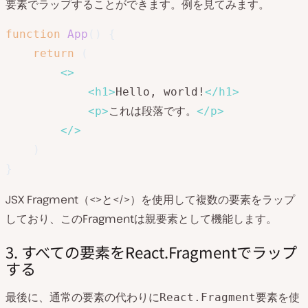
要素でラップすることができます。例を見てみます。
function
App
(
)
{
return
(
<
>
<
h1
>
Hello, world!
</
h1
>
<
p
>
これは段落です。
</
p
>
</
>
)
}
JSX Fragment（<>と</>）を使用して複数の要素をラップ
しており、このFragmentは親要素として機能します。
3. すべての要素をReact.Fragmentでラップ
する
最後に、通常の要素の代わりに
要素を使
React.Fragment