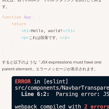
す。
function
App
(
)
{
return
(
<
h1
>
Hello, world!
</
h1
>
<
p
>
これは段落です。
</
p
>
)
}
すると以下のような「JSX expressions must have one
parent element」エラーメッセージが表示されます。