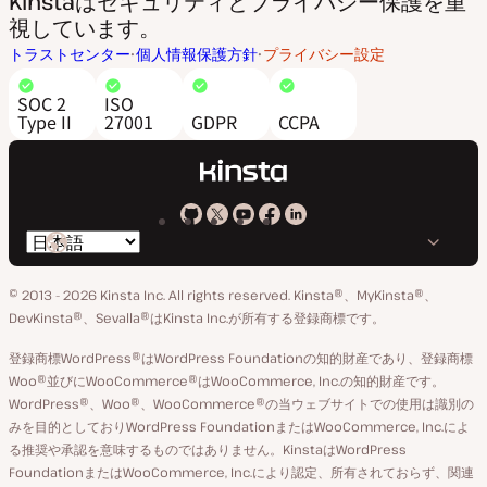
Kinstaはセキュリティとプライバシー保護を重
視しています。
トラストセンター
個人情報保護方針
プライバシー設定
SOC 2
ISO
Type II
27001
GDPR
CCPA
Kinsta
Kinsta
Kinsta
Kinsta
Kinsta
言
の
の
の
の
の
語
GitHub
X
YouTube
Facebook
LinkedIn
© 2013 - 2026 Kinsta Inc. All rights reserved.
Kinsta®、MyKinsta®、
の
ア
ペ
DevKinsta®、Sevalla®はKinsta Inc.が所有する登録商標です。
切
カ
ー
登録商標WordPress®はWordPress Foundationの知的財産であり、登録商標
り
ウ
ジ
Woo®並びにWooCommerce®はWooCommerce, Inc.の知的財産です。
替
WordPress®、Woo®、WooCommerce®の当ウェブサイトでの使用は識別の
ン
え
みを目的としておりWordPress FoundationまたはWooCommerce, Inc.によ
ト
る推奨や承認を意味するものではありません。KinstaはWordPress
FoundationまたはWooCommerce, Inc.により認定、所有されておらず、関連