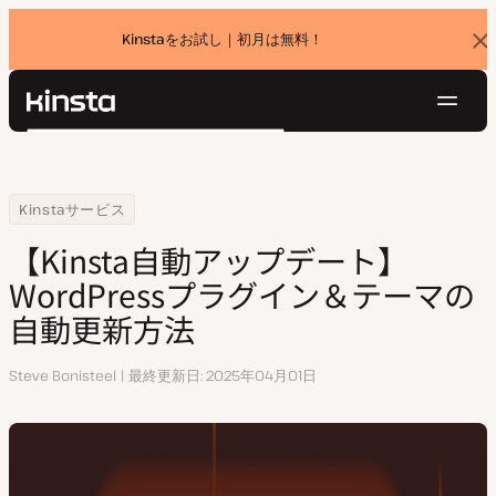
Kinstaをお試し｜初月は無料！
バ
ナ
ー
を
ナ
閉
Kinsta®
検
じ
ビ
プラットフォーム
る
索
ゲ
ソリューション
ログイン
無料でお試し
ー
Home
リソースセンター
【Kinsta自動アップデート】WordPressプラグイン＆テーマの自動更
Kinstaサービス
価格設定
リソース
シ
【Kinsta自動アップデート】
お問い合わせ
ョ
WordPressプラグイン＆テーマの
ン
自動更新方法
執
Steve Bonisteel
最終更新日
2025年04月01日
筆