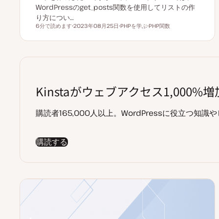
WordPressのget_posts関数を使用してリストの作
り方につい…
6分で読めます
2023年08月25日
PHPを学ぶ
PHP関数
読むのにかかる時間
更
ト
ト
新
ピ
ピ
日
ッ
ッ
ク
ク
Kinstaがウェブアクセス1,000
購読者165,000人以上。WordPressに役立つ
購読する