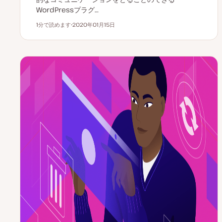
WordPressプラグ…
1分で読めます
2020年01月15日
読むのにかかる時間
更
新
日