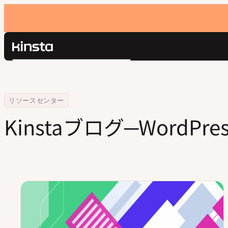
Kinsta®
検
プラットフォーム
索
ソリューション
ログイン
価格設定
Home
Blog
リソースセンター
リソース
Kinstaブログ─Word
お問い合わせ