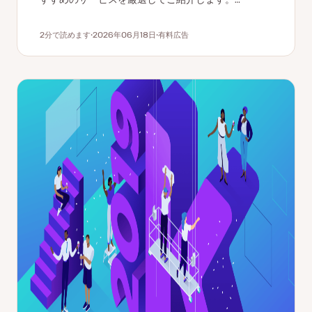
2分で読めます
2026年06月18日
有料広告
読むのにかかる時間
更
ト
新
ピ
日
ッ
ク