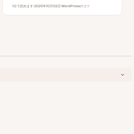
1分で読めます
2025年10月02日
WordPressのコツ
読むのにかかる時間
更
ト
新
ピ
日
ッ
ク