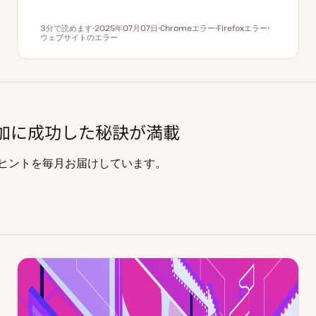
3分で読めます
2025年07月07日
Chromeエラー
Firefoxエラー
読むのにかかる時間
ウェブサイトのエラー
更
ト
ト
ト
新
ピ
ピ
ピ
日
ッ
ッ
ッ
ク
ク
ク
%増加に成功した秘訣が満載
知識やヒントを毎月お届けしています。