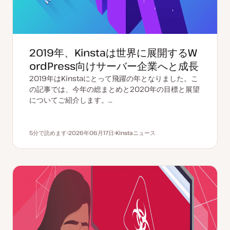
2019年、Kinstaは世界に展開するW
ordPress向けサーバー企業へと成長
2019年はKinstaにとって飛躍の年となりました。こ
の記事では、今年の総まとめと2020年の目標と展望
についてご紹介します。…
5分で読めます
2026年06月17日
Kinstaニュース
読むのにかかる時間
更
ト
新
ピ
日
ッ
ク