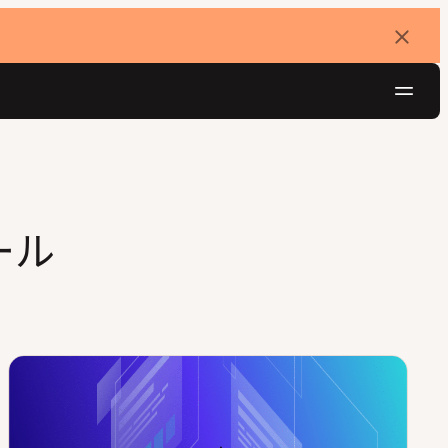
バ
ナ
ー
を
ナ
閉
じ
ビ
る
ゲ
無料でお試し
ー
シ
ール
ョ
ン