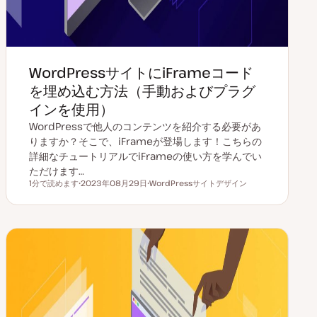
WordPressサイトにiFrameコード
を埋め込む方法（手動およびプラグ
インを使用）
WordPressで他人のコンテンツを紹介する必要があ
りますか？そこで、iFrameが登場します！こちらの
詳細なチュートリアルでiFrameの使い方を学んでい
ただけます…
1分で読めます
2023年08月29日
WordPressサイトデザイン
読むのにかかる時間
更
ト
新
ピ
日
ッ
ク