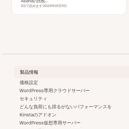
Asanaの比較…
2分で読めます
2023年01月11日
読むのにかかる時間
更
新
日
投
前のペー
稿
の
ペ
ー
製品情報
ジ
価格設定
送
WordPress専用クラウドサーバー
セキュリティ
り
どんな負荷にも揺るがないパフォーマンスを
Kinstaのアドオン
WordPress仮想専用サーバー