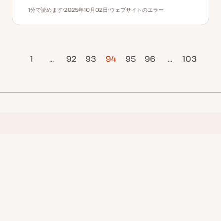
1分で読めます
2025年10月02日
ウェブサイトのエラー
読むのにかかる時間
更
ト
新
ピ
日
ッ
ク
ジ
1
…
92
93
94
95
96
…
次のページ
103