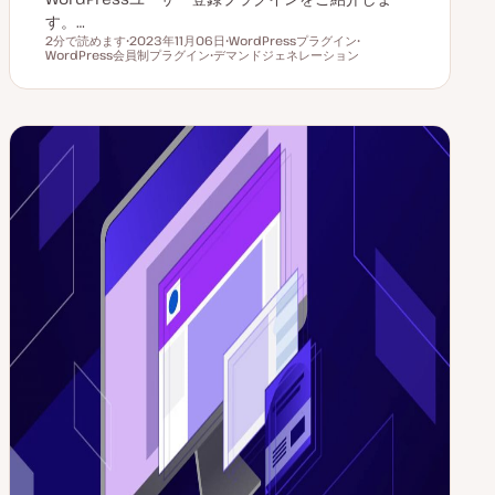
す。…
2分で読めます
2023年11月06日
WordPressプラグイン
読むのにかかる時間
WordPress会員制プラグイン
更
デマンドジェネレーション
ト
ト
新
ト
ピ
ピ
日
ピ
ッ
ッ
ッ
ク
ク
ク