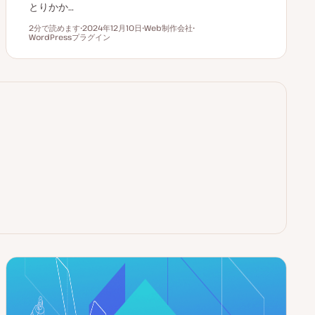
とりかか…
2分で読めます
2024年12月10日
Web制作会社
読むのにかかる時間
WordPressプラグイン
更
ト
ト
新
ピ
ピ
日
ッ
ッ
ク
ク