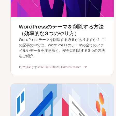
WordPressのテーマを削除する方法
（効率的な3つのやり方）
WordPressテーマを削除する必要がありますか？ こ
の記事の中では、WordPressのテーマの全てのファ
イルやデータを注意深く、安全に削除する3つの方法
をご紹介…
1分で読めます
2023年08月29日
WordPressテーマ
読むのにかかる時間
更
ト
新
ピ
日
ッ
ク