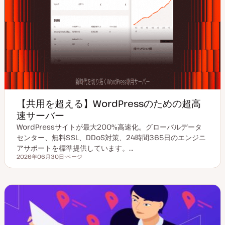
【共用を超える】WordPressのための超高
速サーバー
WordPressサイトが最大200%高速化。グローバルデータ
センター、無料SSL、DDoS対策、24時間365日のエンジニ
アサポートを標準提供しています。…
2026年06月30日
ページ
更新日
投
稿
タ
イ
プ