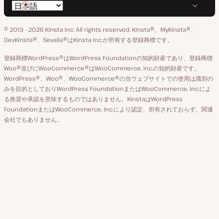
言
の
の
の
の
の
語
GitHub
X
YouTube
Facebook
LinkedIn
© 2013 - 2026 Kinsta Inc. All rights reserved.
Kinsta®、MyKinsta®、
の
ア
ペ
DevKinsta®、Sevalla®はKinsta Inc.が所有する登録商標です。
切
カ
ー
登録商標WordPress®はWordPress Foundationの知的財産であり、登録商標
り
ウ
ジ
Woo®並びにWooCommerce®はWooCommerce, Inc.の知的財産です。
替
WordPress®、Woo®、WooCommerce®の当ウェブサイトでの使用は識別の
ン
え
みを目的としておりWordPress FoundationまたはWooCommerce, Inc.によ
ト
る推奨や承認を意味するものではありません。KinstaはWordPress
FoundationまたはWooCommerce, Inc.により認定、所有されておらず、関連
会社でもありません。