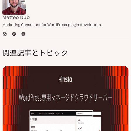
Matteo Duò
Marketing Consultant for WordPress plugin developers.
ウ
L
T
ェ
i
w
ブ
n
i
関連記事とトピック
サ
k
t
イ
e
t
ト
d
e
I
r
n