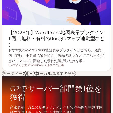
【2026年】WordPress地図表示プラグイン
11選（無料・有料のGoogleマップ連動型など
）
おすすめのWordPress地図表示プラグインがこちら。道案
内、旅行、不動産の物件紹介、製品の説明などにご活用くだ
さい。マップに関連した優れた選択肢だけを厳…
3分で読めます
2021年04月14日
ブログ記事
読むのにかかる時間
更
投
新
稿
データベース
PHP
ローカル環境での開発
日
タ
イ
プ