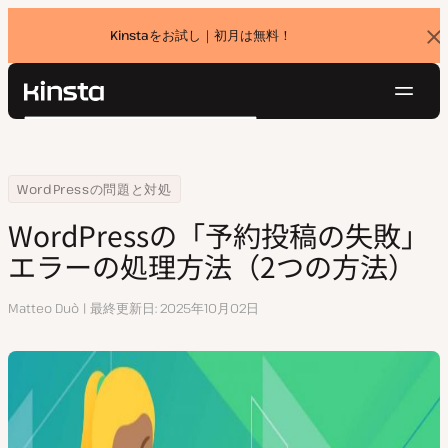
Kinstaをお試し｜初月は無料！
バ
ナ
ー
を
ナ
閉
Kinsta®
検
じ
ビ
プラットフォーム
る
索
ゲ
ソリューション
ログイン
無料でお試し
ー
Home
リソースセンター
WordPressの「予約投稿の失敗」エラーの処理方法（2つの方法）
WordPressの問題と対処
価格設定
リソース
シ
WordPressの「予約投稿の失敗」
お問い合わせ
ョ
エラーの処理方法（2つの方法）
ン
執
Matteo Duò
最終更新日
2025年10月02日
筆