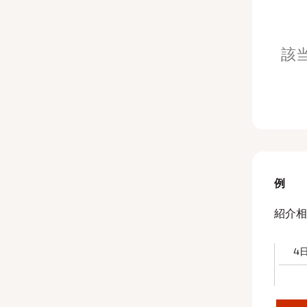
該
例
紹介相
4