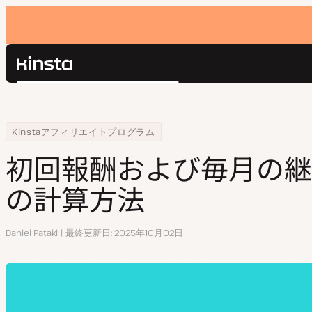
Kinsta®
検
プラットフォーム
索
ソリューション
ログイン
Home
リソースセンター
初回報酬および毎月の継続的な報酬の計算方法
Kinstaアフィリエイトプログラム
価格設定
リソース
初回報酬および毎月の継
お問い合わせ
の計算方法
執
Daniel Pataki
最終更新日
2025年10月02日
筆