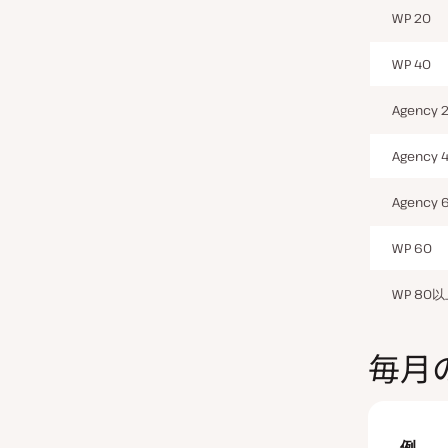
WP 20
WP 40
Agency 
Agency 
Agency 
WP 60
WP 80
毎月
例