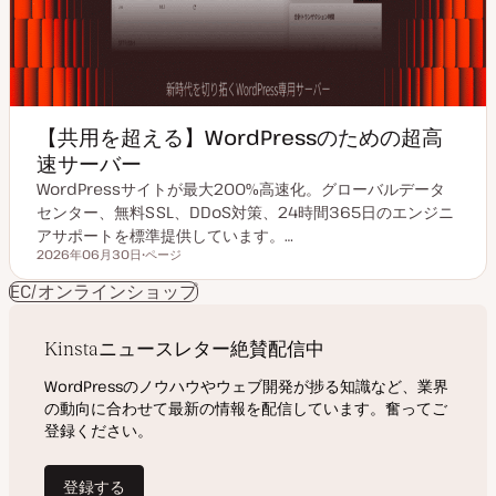
【共用を超える】WordPressのための超高
速サーバー
WordPressサイトが最大200%高速化。グローバルデータ
センター、無料SSL、DDoS対策、24時間365日のエンジニ
アサポートを標準提供しています。…
2026年06月30日
ページ
更新日
投
稿
EC/オンラインショップ
タ
イ
プ