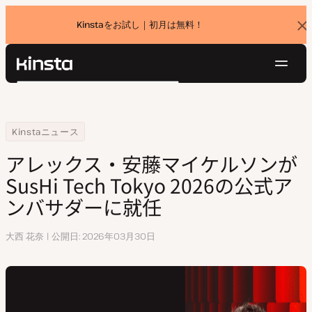
Kinstaをお試し｜初月は無料！
バ
ナ
ー
を
ナ
閉
Kinsta®
検
じ
ビ
プラットフォーム
る
索
ゲ
ソリューション
ログイン
無料でお試し
ー
Home
リソースセンター
アレックス・安藤マイケルソンがSusHi Tech Tokyo 2026の公式ア
Kinstaニュース
価格設定
リソース
シ
アレックス・安藤マイケルソンが
お問い合わせ
ョ
SusHi Tech Tokyo 2026の公式ア
ン
ンバサダーに就任
執
大西 花奈
公開日
2026年03月30日
筆