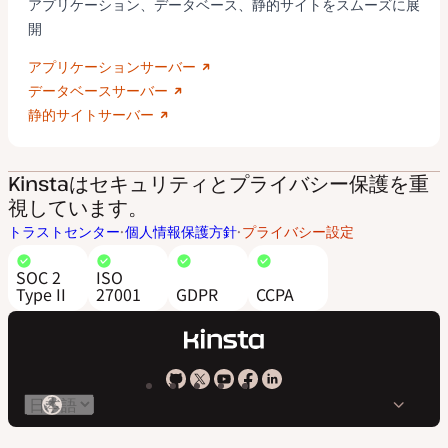
アプリケーション、データベース、静的サイトをスムーズに展
開
アプリケーションサーバー
データベースサーバー
静的サイトサーバー
Kinstaはセキュリティとプライバシー保護を重
視しています。
トラストセンター
個人情報保護方針
プライバシー設定
SOC 2
ISO
Type II
27001
GDPR
CCPA
Kinsta
Kinsta
Kinsta
Kinsta
Kinsta
言
の
の
の
の
の
語
GitHub
X
YouTube
Facebook
LinkedIn