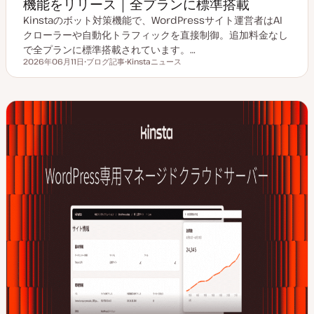
機能をリリース｜全プランに標準搭載
Kinstaのボット対策機能で、WordPressサイト運営者はAI
クローラーや自動化トラフィックを直接制御。追加料金なし
で全プランに標準搭載されています。…
2026年06月11日
ブログ記事
Kinstaニュース
更新日
投
ト
稿
ピ
タ
ッ
イ
ク
プ