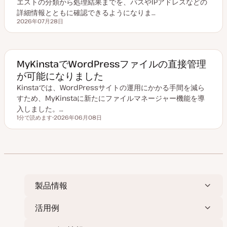
エストの分類から処理結果までを、パスやIPアドレスなどの
詳細情報とともに確認できるようになりま…
2026年07月28日
更新日
MyKinstaでWordPressファイルの直接管理
が可能になりました
Kinstaでは、WordPressサイトの運用にかかる手間を減ら
すため、MyKinstaに新たにファイルマネージャー機能を導
入しました。…
1分で読めます
2026年06月08日
読むのにかかる時間
更
新
日
製品情報
活用例