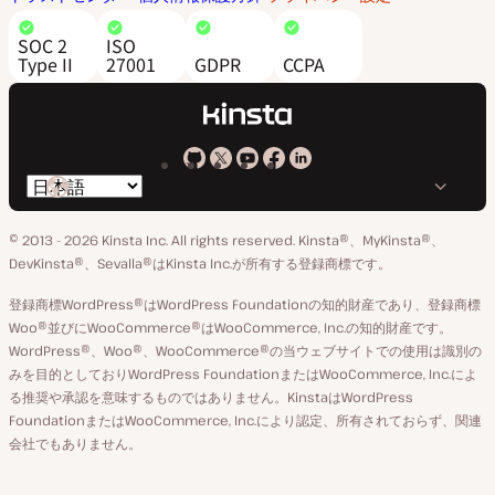
SOC 2
ISO
Type II
27001
GDPR
CCPA
Kinsta
Kinsta
Kinsta
Kinsta
Kinsta
言
の
の
の
の
の
語
GitHub
X
YouTube
Facebook
LinkedIn
© 2013 - 2026 Kinsta Inc. All rights reserved.
Kinsta®、MyKinsta®、
の
ア
ペ
DevKinsta®、Sevalla®はKinsta Inc.が所有する登録商標です。
切
カ
ー
登録商標WordPress®はWordPress Foundationの知的財産であり、登録商標
り
ウ
ジ
Woo®並びにWooCommerce®はWooCommerce, Inc.の知的財産です。
替
WordPress®、Woo®、WooCommerce®の当ウェブサイトでの使用は識別の
ン
え
みを目的としておりWordPress FoundationまたはWooCommerce, Inc.によ
ト
る推奨や承認を意味するものではありません。KinstaはWordPress
FoundationまたはWooCommerce, Inc.により認定、所有されておらず、関連
会社でもありません。