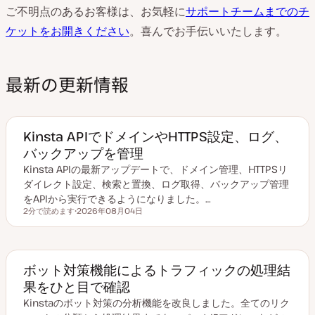
ご不明点のあるお客様は、お気軽に
サポートチームまでのチ
ケットをお開きください
。喜んでお手伝いいたします。
最新の更新情報
Kinsta APIでドメインやHTTPS設定、ログ、
バックアップを管理
Kinsta APIの最新アップデートで、ドメイン管理、HTTPSリ
ダイレクト設定、検索と置換、ログ取得、バックアップ管理
をAPIから実行できるようになりました。…
2分で読めます
2026年08月04日
読むのにかかる時間
更
新
日
ボット対策機能によるトラフィックの処理結
果をひと目で確認
Kinstaのボット対策の分析機能を改良しました。全てのリク