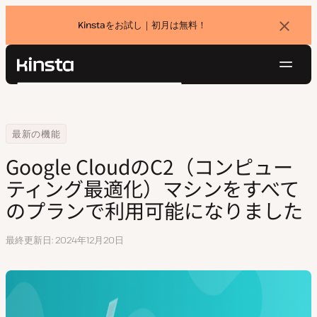
Kinstaをお試し｜初月は無料！
バ
ナ
ー
を
ナ
閉
Kinsta®
検
じ
ビ
プラットフォーム
る
索
ゲ
ソリューション
ログイン
無料でお試し
ー
Home
Google CloudのC2（コンピューティング最適化）マシンをすべて
最新の機能
価格設定
リソース
シ
Google CloudのC2（コンピュー
お問い合わせ
ョ
ティング最適化）マシンをすべて
ン
のプランで利用可能になりました
最終更新日
2024年12月20日