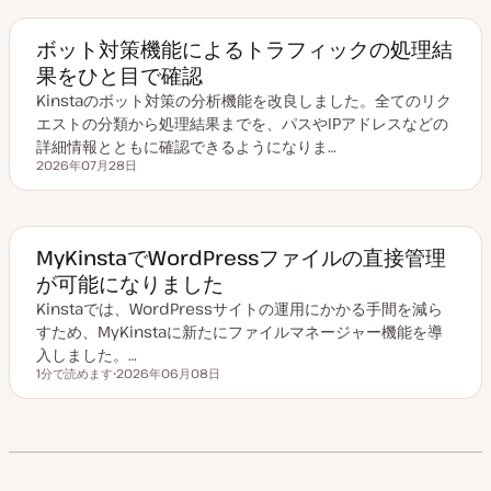
ボット対策機能によるトラフィックの処理結
果をひと目で確認
Kinstaのボット対策の分析機能を改良しました。全てのリク
エストの分類から処理結果までを、パスやIPアドレスなどの
詳細情報とともに確認できるようになりま…
2026年07月28日
更新日
MyKinstaでWordPressファイルの直接管理
が可能になりました
Kinstaでは、WordPressサイトの運用にかかる手間を減ら
すため、MyKinstaに新たにファイルマネージャー機能を導
入しました。…
1分で読めます
2026年06月08日
読むのにかかる時間
更
新
日