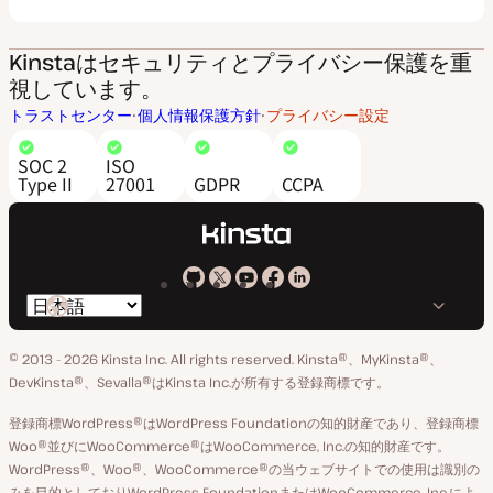
Kinstaはセキュリティとプライバシー保護を重
視しています。
トラストセンター
個人情報保護方針
プライバシー設定
SOC 2
ISO
Type II
27001
GDPR
CCPA
Kinsta
Kinsta
Kinsta
Kinsta
Kinsta
言
の
の
の
の
の
語
GitHub
X
YouTube
Facebook
LinkedIn
© 2013 - 2026 Kinsta Inc. All rights reserved.
Kinsta®、MyKinsta®、
の
ア
ペ
DevKinsta®、Sevalla®はKinsta Inc.が所有する登録商標です。
切
カ
ー
登録商標WordPress®はWordPress Foundationの知的財産であり、登録商標
り
ウ
ジ
Woo®並びにWooCommerce®はWooCommerce, Inc.の知的財産です。
替
WordPress®、Woo®、WooCommerce®の当ウェブサイトでの使用は識別の
ン
え
みを目的としておりWordPress FoundationまたはWooCommerce, Inc.によ