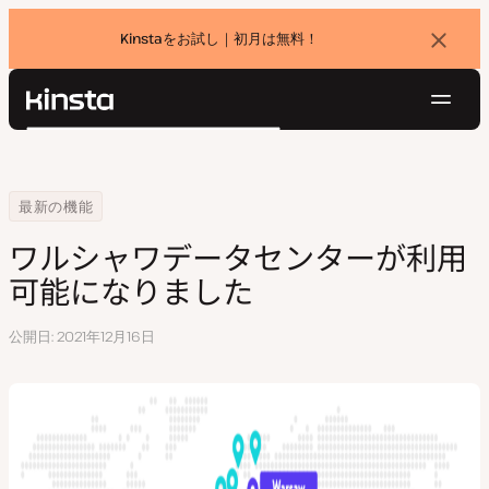
Kinstaをお試し｜初月は無料！
バ
ナ
ー
を
ナ
閉
Kinsta®
検
じ
ビ
プラットフォーム
る
索
ゲ
ソリューション
ログイン
無料でお試し
ー
Home
ワルシャワデータセンターが利用可能になりました
最新の機能
価格設定
リソース
シ
ワルシャワデータセンターが利用
お問い合わせ
ョ
可能になりました
ン
公開日
2021年12月16日