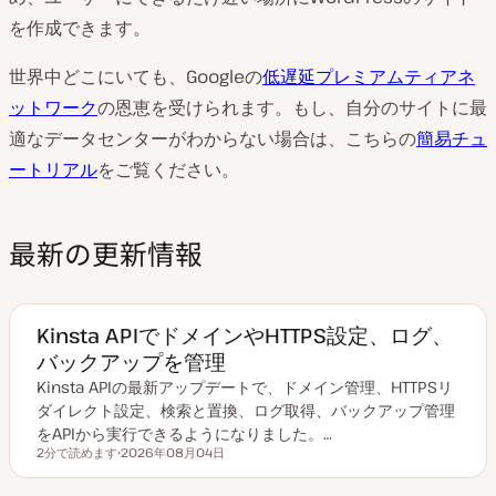
を作成できます。
世界中どこにいても、Googleの
低遅延プレミアムティアネ
ットワーク
の恩恵を受けられます。もし、自分のサイトに最
適なデータセンターがわからない場合は、こちらの
簡易チュ
ートリアル
をご覧ください。
最新の更新情報
Kinsta APIでドメインやHTTPS設定、ログ、
バックアップを管理
Kinsta APIの最新アップデートで、ドメイン管理、HTTPSリ
ダイレクト設定、検索と置換、ログ取得、バックアップ管理
をAPIから実行できるようになりました。…
2分で読めます
2026年08月04日
読むのにかかる時間
更
新
日