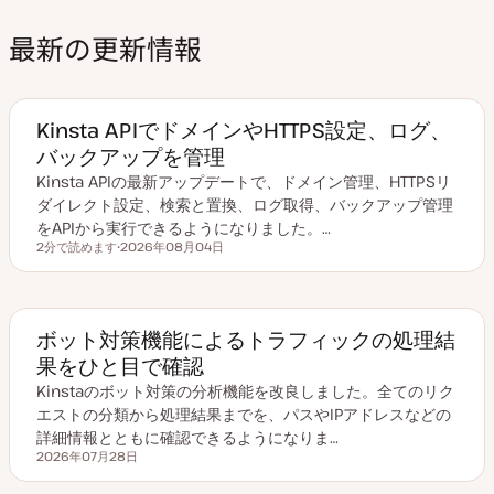
最新の更新情報
Kinsta APIでドメインやHTTPS設定、ログ、
バックアップを管理
Kinsta APIの最新アップデートで、ドメイン管理、HTTPSリ
ダイレクト設定、検索と置換、ログ取得、バックアップ管理
をAPIから実行できるようになりました。…
2分で読めます
2026年08月04日
読むのにかかる時間
更
新
日
ボット対策機能によるトラフィックの処理結
果をひと目で確認
Kinstaのボット対策の分析機能を改良しました。全てのリク
エストの分類から処理結果までを、パスやIPアドレスなどの
詳細情報とともに確認できるようになりま…
2026年07月28日
更新日