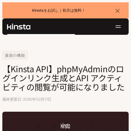
Kinstaをお試し｜初月は無料！
バ
ナ
ー
を
ナ
閉
Kinsta®
検
じ
ビ
プラットフォーム
る
索
ゲ
ソリューション
ログイン
無料でお試し
ー
Home
【Kinsta API】phpMyAdminのログインリンク生成とAPI アク
最新の機能
価格設定
リソース
シ
【Kinsta API】phpMyAdminのロ
お問い合わせ
ョ
グインリンク生成とAPI アクティ
ン
ビティの閲覧が可能になりました
最終更新日
2026年02月17日