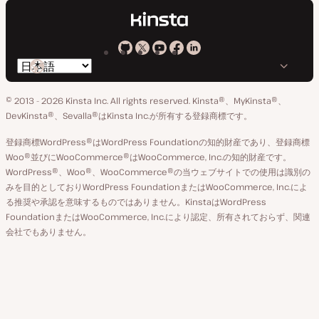
Kinsta
Kinsta
Kinsta
Kinsta
Kinsta
言
の
の
の
の
の
語
GitHub
X
YouTube
Facebook
LinkedIn
© 2013 - 2026 Kinsta Inc. All rights reserved.
Kinsta®、MyKinsta®、
の
ア
ペ
DevKinsta®、Sevalla®はKinsta Inc.が所有する登録商標です。
切
カ
ー
登録商標WordPress®はWordPress Foundationの知的財産であり、登録商標
り
ウ
ジ
Woo®並びにWooCommerce®はWooCommerce, Inc.の知的財産です。
替
WordPress®、Woo®、WooCommerce®の当ウェブサイトでの使用は識別の
ン
え
みを目的としておりWordPress FoundationまたはWooCommerce, Inc.によ
ト
る推奨や承認を意味するものではありません。KinstaはWordPress
FoundationまたはWooCommerce, Inc.により認定、所有されておらず、関連
会社でもありません。