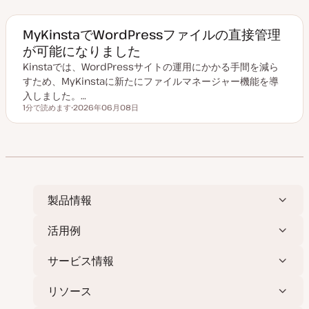
MyKinstaでWordPressファイルの直接管理
が可能になりました
Kinstaでは、WordPressサイトの運用にかかる手間を減ら
すため、MyKinstaに新たにファイルマネージャー機能を導
入しました。…
1分で読めます
2026年06月08日
読むのにかかる時間
更
新
日
製品情報
活用例
サービス情報
リソース