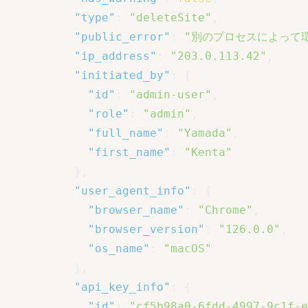
"type"
:
"deleteSite"
,
"public_error"
:
"別のプロセスによって
"ip_address"
:
"203.0.113.42"
,
"initiated_by"
:
{
"id"
:
"admin-user"
,
"role"
:
"admin"
,
"full_name"
:
"Yamada"
,
"first_name"
:
"Kenta"
}
,
"user_agent_info"
:
{
"browser_name"
:
"Chrome"
,
"browser_version"
:
"126.0.0"
,
"os_name"
:
"macOS"
}
,
"api_key_info"
:
{
"id"
:
"cf5b98a0-6fdd-4997-9c1f-e