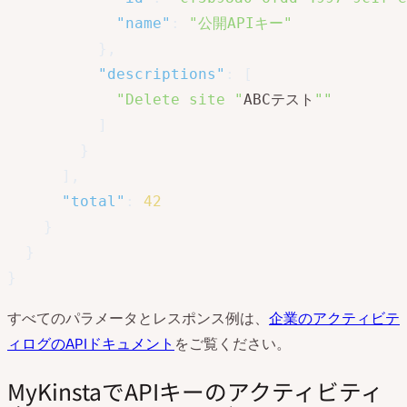
"name"
:
"公開APIキー"
}
,
"descriptions"
:
[
"Delete site "
ABCテスト
""
]
}
]
,
"total"
:
42
}
}
}
すべてのパラメータとレスポンス例は、
企業のアクティビテ
ィログのAPIドキュメント
をご覧ください。
MyKinstaでAPIキーのアクティビティ