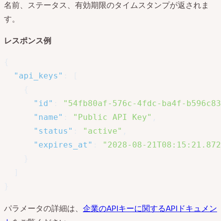
名前、ステータス、有効期限のタイムスタンプが返されま
す。
レスポンス例
{
"api_keys"
:
[
{
"id"
:
"54fb80af-576c-4fdc-ba4f-b596c83
"name"
:
"Public API Key"
,
"status"
:
"active"
,
"expires_at"
:
"2028-08-21T08:15:21.872
}
]
}
パラメータの詳細は、
企業のAPIキーに関するAPIドキュメン