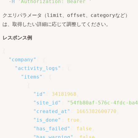
-H
'Authorization: Bearer '
クエリパラメータ（
、
、
など）
limit
offset
category
は、取得したい詳細に応じて調整してください。
レスポンス例
{
"company"
:
{
"activity_logs"
:
{
"items"
:
[
{
"id"
:
34181968
,
"site_id"
:
"54fb80af-576c-4fdc-ba4
"created_at"
:
1665382600770
,
"is_done"
:
true
,
"has_failed"
:
false
,
"has_warning"
:
false
,