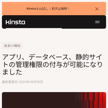
Kinstaをお試し｜初月は無料！
バ
ナ
ー
を
ナ
閉
Kinsta®
検
じ
ビ
プラットフォーム
る
索
ゲ
ソリューション
ログイン
無料でお試し
ー
Home
アプリ、データベース、静的サイトの管理権限の付与が可能になりまし
最新の機能
価格設定
リソース
シ
アプリ、データベース、静的サイ
お問い合わせ
ョ
トの管理権限の付与が可能になり
ン
ました
最終更新日
2024年09月18日