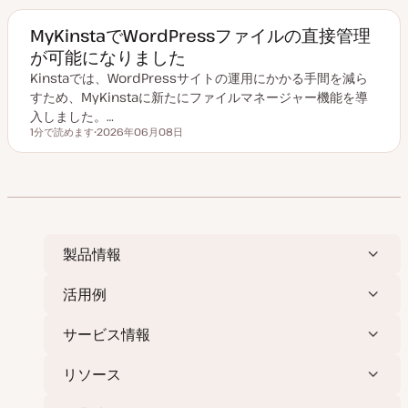
MyKinstaでWordPressファイルの直接管理
が可能になりました
Kinstaでは、WordPressサイトの運用にかかる手間を減ら
すため、MyKinstaに新たにファイルマネージャー機能を導
入しました。…
1分で読めます
2026年06月08日
読むのにかかる時間
更
新
日
製品情報
活用例
サービス情報
リソース