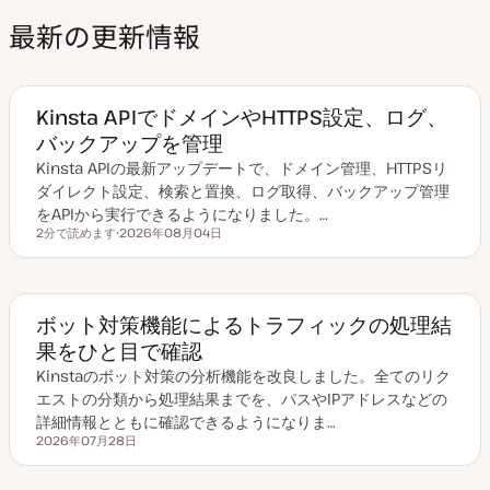
最新の更新情報
Kinsta APIでドメインやHTTPS設定、ログ、
バックアップを管理
Kinsta APIの最新アップデートで、ドメイン管理、HTTPSリ
ダイレクト設定、検索と置換、ログ取得、バックアップ管理
をAPIから実行できるようになりました。…
2分で読めます
2026年08月04日
読むのにかかる時間
更
新
日
ボット対策機能によるトラフィックの処理結
果をひと目で確認
Kinstaのボット対策の分析機能を改良しました。全てのリク
エストの分類から処理結果までを、パスやIPアドレスなどの
詳細情報とともに確認できるようになりま…
2026年07月28日
更新日