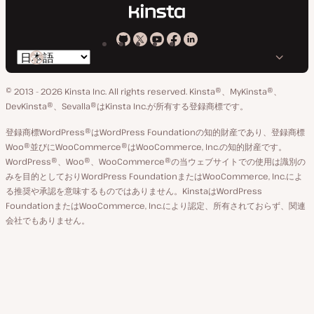
Kinsta
Kinsta
Kinsta
Kinsta
Kinsta
言
の
の
の
の
の
語
GitHub
X
YouTube
Facebook
LinkedIn
© 2013 - 2026 Kinsta Inc. All rights reserved.
Kinsta®、MyKinsta®、
の
ア
ペ
DevKinsta®、Sevalla®はKinsta Inc.が所有する登録商標です。
切
カ
ー
登録商標WordPress®はWordPress Foundationの知的財産であり、登録商標
り
ウ
ジ
Woo®並びにWooCommerce®はWooCommerce, Inc.の知的財産です。
替
WordPress®、Woo®、WooCommerce®の当ウェブサイトでの使用は識別の
ン
え
みを目的としておりWordPress FoundationまたはWooCommerce, Inc.によ
ト
る推奨や承認を意味するものではありません。KinstaはWordPress
FoundationまたはWooCommerce, Inc.により認定、所有されておらず、関連
会社でもありません。