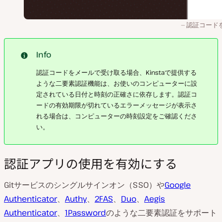
認証コード
Info
認証コードをメールで受け取る場合、Kinstaで提供する
ような二要素認証機能は、お使いのコンピューターに設
定されている日付と時刻の正確さに依存します。認証コ
ードの有効期限が切れているエラーメッセージが表示さ
れる場合は、コンピューターの時刻設定をご確認くださ
い。
認証アプリの使用を有効にする
Gitサービスのシングルサインオン（SSO）や
Google
Authenticator
、
Authy
、
2FAS
、
Duo
、
Aegis
Authenticator
、
1Password
のような二要素認証をサポート