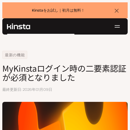
Kinstaをお試し｜初月は無料！
バ
ナ
ー
を
ナ
閉
Kinsta®
検
じ
ビ
プラットフォーム
る
索
ゲ
ソリューション
ログイン
無料でお試し
ー
Home
MyKinstaログイン時の二要素認証が必須となりました
最新の機能
価格設定
リソース
シ
MyKinstaログイン時の二要素認証
お問い合わせ
ョ
が必須となりました
ン
最終更新日
2026年01月09日