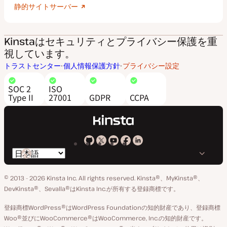
静的サイトサーバー
Kinstaはセキュリティとプライバシー保護を重
視しています。
トラストセンター
個人情報保護方針
プライバシー設定
SOC 2
ISO
Type II
27001
GDPR
CCPA
Kinsta
Kinsta
Kinsta
Kinsta
Kinsta
言
の
の
の
の
の
語
GitHub
X
YouTube
Facebook
LinkedIn
© 2013 - 2026 Kinsta Inc. All rights reserved.
Kinsta®、MyKinsta®、
の
ア
ペ
DevKinsta®、Sevalla®はKinsta Inc.が所有する登録商標です。
切
カ
ー
登録商標WordPress®はWordPress Foundationの知的財産であり、登録商標
り
ウ
ジ
Woo®並びにWooCommerce®はWooCommerce, Inc.の知的財産です。
替