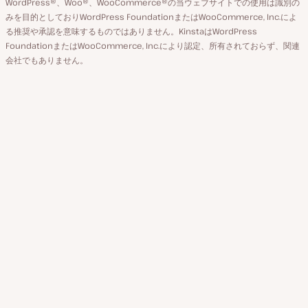
WordPress®、Woo®、WooCommerce®の当ウェブサイトでの使用は識別の
ン
え
みを目的としておりWordPress FoundationまたはWooCommerce, Inc.によ
ト
る推奨や承認を意味するものではありません。KinstaはWordPress
FoundationまたはWooCommerce, Inc.により認定、所有されておらず、関連
会社でもありません。