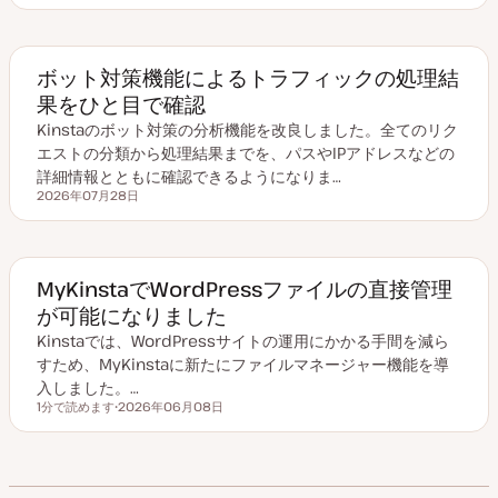
新
日
ボット対策機能によるトラフィックの処理結
果をひと目で確認
Kinstaのボット対策の分析機能を改良しました。全てのリク
エストの分類から処理結果までを、パスやIPアドレスなどの
詳細情報とともに確認できるようになりま…
2026年07月28日
更新日
MyKinstaでWordPressファイルの直接管理
が可能になりました
Kinstaでは、WordPressサイトの運用にかかる手間を減ら
すため、MyKinstaに新たにファイルマネージャー機能を導
入しました。…
1分で読めます
2026年06月08日
読むのにかかる時間
更
新
日