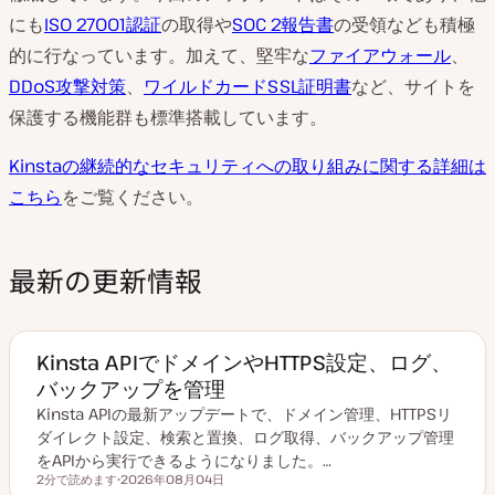
にも
ISO 27001認証
の取得や
SOC 2報告書
の受領なども積極
的に行なっています。加えて、堅牢な
ファイアウォール
、
DDoS攻撃対策
、
ワイルドカードSSL証明書
など、サイトを
保護する機能群も標準搭載しています。
Kinstaの継続的なセキュリティへの取り組みに関する詳細は
こちら
をご覧ください。
最新の更新情報
Kinsta APIでドメインやHTTPS設定、ログ、
バックアップを管理
Kinsta APIの最新アップデートで、ドメイン管理、HTTPSリ
ダイレクト設定、検索と置換、ログ取得、バックアップ管理
をAPIから実行できるようになりました。…
2分で読めます
2026年08月04日
読むのにかかる時間
更