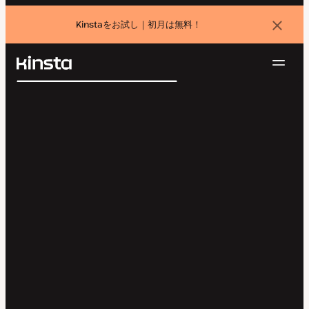
Kinstaをお試し｜初月は無料！
バ
ナ
ー
を
ナ
閉
Kinsta®
検
じ
ビ
プラットフォーム
る
索
ゲ
ソリューション
ログイン
無料でお試し
ー
価格設定
リソース
シ
お問い合わせ
ョ
ン