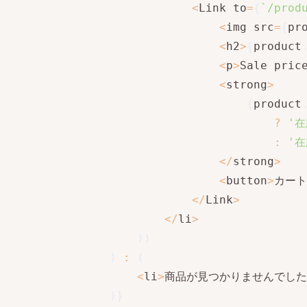
<
Link to
=
{
`
/prod
<
img src
=
{
pr
<
h2
>
{
product
<
p
>
Sale pric
<
strong
>
{
product
?
'在
:
'在
<
/
strong
>
<
button
>
カート
<
/
Link
>
<
/
li
>
)
)
)
:
(
<
li
>
商品が見つかりませんでした
)
}