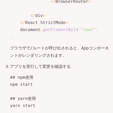
<
/
BrowserRouter
>
<
/
div
>
<
/
React
.
StrictMode
>
,
    document
.
getElementById
(
"root"
)
)
;
ブラウザで
ルートが呼び出されると、
コンポーネ
/
App
ントがレンダリングされます。
アプリを実行して変更を確認する
## npm使用

npm start

## yarn使用

yarn start