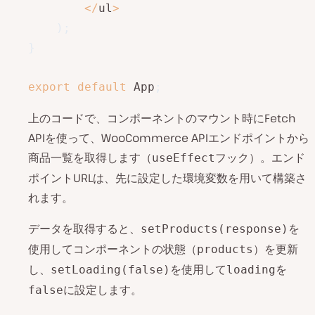
<
/
ul
>
)
;
}
export
default
 App
;
上のコードで、コンポーネントのマウント時にFetch
APIを使って、WooCommerce APIエンドポイントから
商品一覧を取得します（
フック）。エンド
useEffect
ポイントURLは、先に設定した環境変数を用いて構築さ
れます。
データを取得すると、
を
setProducts(response)
使用してコンポーネントの状態（
）を更新
products
し、
を使用して
を
setLoading(false)
loading
に設定します。
false