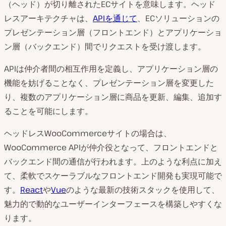
（ヘッド）が切り離されたECサイトを意味します。ヘッド
レスアーキテクチャは、
APIを通じて
、ECソリューションの
プレゼンテーション層（フロントエンド）とアプリケーショ
ン層（バックエンド）間でリクエストを受け渡します。
APIは仲介者間の相互作用を定義し、アプリケーション層の
機能を妨げることなく、プレゼンテーション層を変更した
り、複数のアプリケーション層に商品を更新、編集、追加す
ることを可能にします。
ヘッドレスWooCommerceサイトの場合は、
WooCommerce APIが仲介役となって、フロントエンドと
バックエンド間の通信が行われます。上のような利点に加え
て、柔軟でスケーラブルなフロントエンド開発も実現可能で
す。
React
や
Vue
のような最新の技術スタックを使用して、
魅力的で動的なユーザーインターフェースを構築しやすくな
ります。