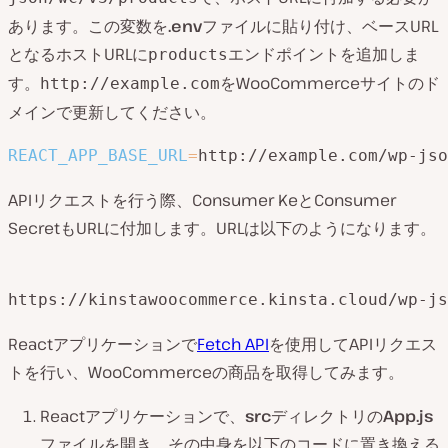
あります。この変数を
.env
ファイルに貼り付け、ベースURL
となるホストURLに
エンドポイントを追加しま
products
す。
をWooCommerceサイトのド
http://example.com
メインで更新してください。
REACT_APP_BASE_URL
=
http://example.com/wp-jso
APIリクエストを行う際、Consumer KeとConsumer
SecretもURLに付加します。URLは以下のようになります。
https://kinstawoocommerce.kinsta.cloud/wp-js
Reactアプリケーションで
Fetch API
を使用してAPIリクエス
トを行い、WooCommerceの商品を取得してみます。
Reactアプリケーションで、
src
ディレクトリの
App.js
ファイルを開き、その中身を以下のコードに置き換える