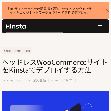
静的サイトサーバーが新登場！高速でセキュアなウェブサ
イトをエッジネットワークまですべて無料でデプロイ。
バ
ナ
ー
を
ナ
閉
じ
Kinsta®
検
ビ
る
プラットフォーム
索
ゲ
ソリューション
ログイン
無料でお試し
ー
Home
リソースセンター
ヘッドレスWooCommerceサイトをKinstaでデプロイする方法
WooCommerce
価格設定
リソース
シ
ヘッドレスWooCommerceサイト
お問い合わせ
ョ
をKinstaでデプロイする方法
ン
執
Jeremy Holcombe
最終更新日
2024年04月05日
筆