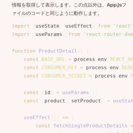
情報を取得して表示します。この点以外は、
App.js
フ
ァイルのコードと同じように動作します。
import
{
useState
,
 useEffect
}
from
'react
import
{
useParams
}
from
'react-router-do
function
ProductDetail
(
)
{
const
BASE_URL
=
 process
.
env
.
REACT_A
const
CONSUMER_KEY
=
 process
.
env
.
REA
const
CONSUMER_SECRET
=
 process
.
env
.
const
{
id
}
=
useParams
(
)
;
const
[
product
,
 setProduct
]
=
useSta
useEffect
(
(
)
=>
{
const
fetchSingleProductDetails