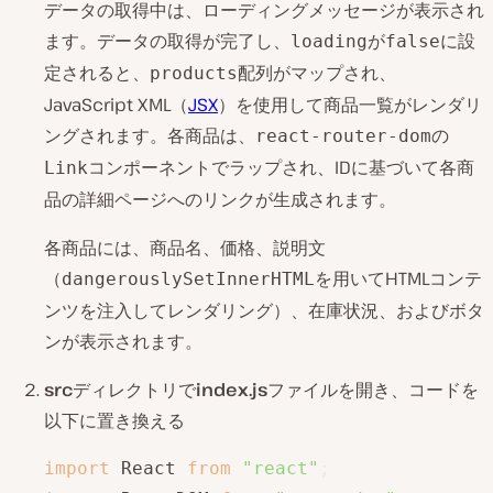
データの取得中は、ローディングメッセージが表示され
ます。データの取得が完了し、
が
に設
loading
false
定されると、
配列がマップされ、
products
JavaScript XML（
JSX
）を使用して商品一覧がレンダリ
ングされます。各商品は、
の
react-router-dom
コンポーネントでラップされ、IDに基づいて各商
Link
品の詳細ページへのリンクが生成されます。
各商品には、商品名、価格、説明文
（
を用いてHTMLコンテ
dangerouslySetInnerHTML
ンツを注入してレンダリング）、在庫状況、およびボタ
ンが表示されます。
src
ディレクトリで
index.js
ファイルを開き、コードを
以下に置き換える
import
 React 
from
"react"
;