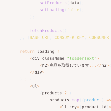
setProducts
(
data
)
;
setLoading
(
false
)
;
}
;
fetchProducts
(
)
;
}
,
[
BASE_URL
,
CONSUMER_KEY
,
CONSUMER
return
 loading 
?
(
<
div className
=
"loaderText"
>
<
h2
>
商品を取得しています
...
<
/
h2
>
<
/
div
>
)
:
(
<
ul
>
{
products 
?
(
                products
.
map
(
(
product
)
=
<
li key
=
{
product
.
id
}