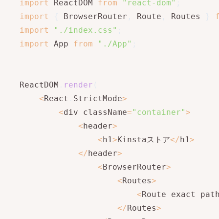
import
 ReactDOM 
from
"react-dom"
;
import
{
 BrowserRouter
,
 Route
,
 Routes 
}
import
"./index.css"
;
import
 App 
from
"./App"
;
ReactDOM
.
render
(
<
React
.
StrictMode
>
<
div className
=
"container"
>
<
header
>
<
h1
>
Kinstaストア
<
/
h1
>
<
/
header
>
<
BrowserRouter
>
<
Routes
>
<
Route exact pat
<
/
Routes
>