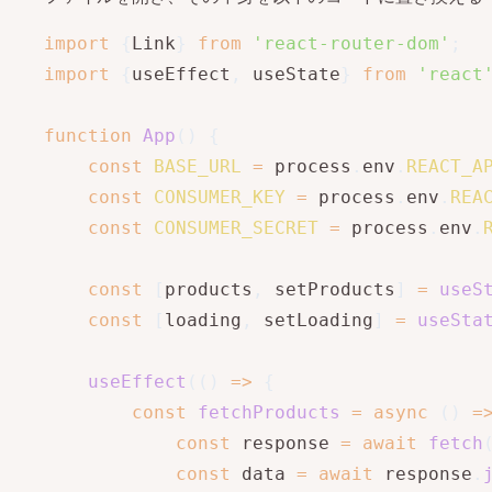
import
{
Link
}
from
'react-router-dom'
;
import
{
useEffect
,
 useState
}
from
'react
function
App
(
)
{
const
BASE_URL
=
 process
.
env
.
REACT_A
const
CONSUMER_KEY
=
 process
.
env
.
REA
const
CONSUMER_SECRET
=
 process
.
env
.
const
[
products
,
 setProducts
]
=
useS
const
[
loading
,
 setLoading
]
=
useSta
useEffect
(
(
)
=>
{
const
fetchProducts
=
async
(
)
=
const
 response 
=
await
fetch
const
 data 
=
await
 response
.