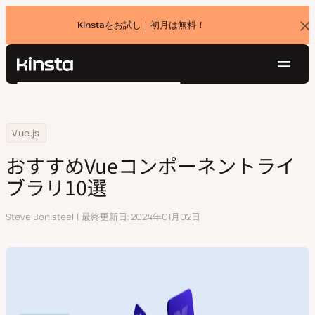
Kinstaをお試し｜初月は無料！
バ
ナ
ー
を
ナ
閉
Kinsta®
検
じ
ビ
プラットフォーム
る
索
ゲ
ソリューション
ログイン
無料でお試し
ー
Home
リソースセンター
おすすめVueコンポーネントライブラリ10選
Vue.js
価格設定
リソース
シ
おすすめVueコンポーネントライ
お問い合わせ
ョ
ブラリ10選
ン
執
Steve Bonisteel
最終更新日
2024年01月02日
筆