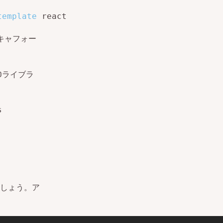
template
 react
キャフォー
SDライブラ
s
しょう。ア