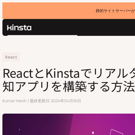
静的サイトサーバーが
Kinsta®
検
プラットフォーム
索
ソリューション
ログイン
Home
リソースセンター
ReactとKinstaでリアルタイム物体検知アプリを構築する方法
React
価格設定
リソース
ReactとKinstaでリ
お問い合わせ
知アプリを構築する方法
執
Kumar Harsh
最終更新日
2024年04月16日
筆