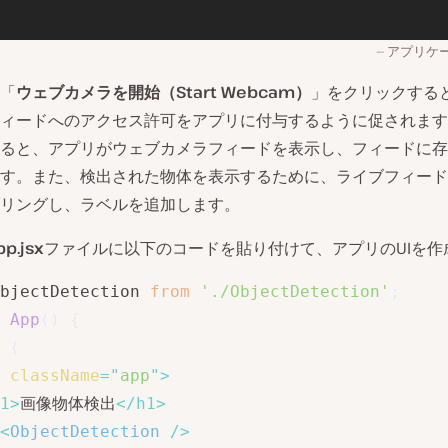
アプリケー
「
ウェブカメラを開始（Start Webcam）
」をクリックする
ィードへのアクセス許可をアプリに付与するように促されます
ると、アプリがウェブカメラフィードを表示し、フィードに存
す。また、検出された物体を表示するために、ライブフィード
リングし、ラベルを追加します。
pp.jsx
ファイルに以下のコードを貼り付けて、アプリのUIを作
bjectDetection 
from
'./ObjectDetection'
;
App
(
)
{
(
className
=
"
app
"
>
1
>
画像物体検出
</
h1
>
<
ObjectDetection
/>