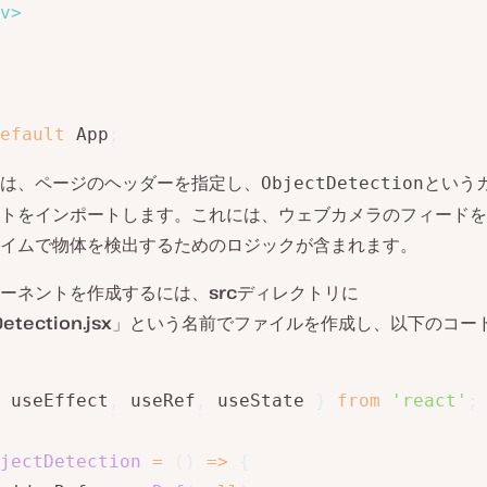
v
>
efault
 App
;
は、ページのヘッダーを指定し、
という
ObjectDetection
トをインポートします。これには、ウェブカメラのフィードを
イムで物体を検出するためのロジックが含まれます。
ーネントを作成するには、
src
ディレクトリに
etection.jsx
」という名前でファイルを作成し、以下のコー
 useEffect
,
 useRef
,
 useState 
}
from
'react'
;
jectDetection
=
(
)
=>
{