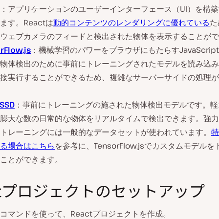
：アプリケーションのユーザーインターフェース（UI）を構
ます。Reactは
動的コンテンツのレンダリングに優れている
た
ウェブカメラのフィードと検出された物体を表示することがで
rFlow.js
：機械学習のパワーをブラウザにもたらすJavaScrip
物体検出のために事前にトレーニングされたモデルを読み込み
接実行することができるため、複雑なサーバーサイドの処理が
 SSD
：事前にトレーニングの施された物体検出モデルです。軽
膨大な数の日常的な物体をリアルタイムで検出できます。強力
トレーニングには一般的なデータセットが使われています。
特
る場合はこちら
を参考に、TensorFlow.jsでカスタムモデル
ことができます。
actプロジェクトのセットアップ
コマンドを使って、Reactプロジェクトを作成。