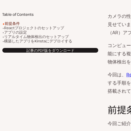
Table of Contents
カメラの性
前提条件
見せていま
Reactプロジェクトのセットアップ
（AR）ア
アプリの設定
リアルタイム物体検出のセットアップ
構築したアプリをKinstaにデプロイする
コンピュー
記事のPDF版をダウンロード
能にする複
物体検出を
今回は、
R
する手順を
搭載されて
前提
今回ご紹介