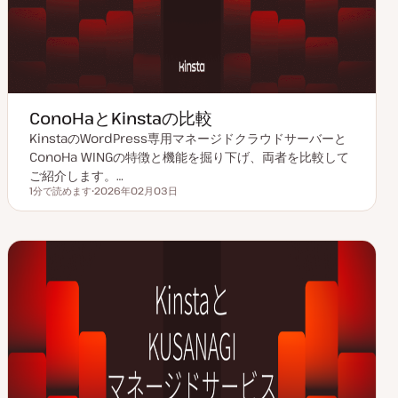
ConoHaとKinstaの比較
KinstaのWordPress専用マネージドクラウドサーバーと
ConoHa WINGの特徴と機能を掘り下げ、両者を比較して
ご紹介します。…
1分で読めます
2026年02月03日
読むのにかかる時間
更
新
日