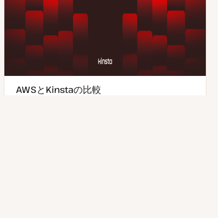
AWSとKinstaの比較
大手クラウドーサーバープロバイダであるAWSと、
KinstaのWordPress専用マネージドクラウドサーバーを
徹底比較し、その違いをご紹介します。…
1分で読めます
2026年07月21日
読むのにかかる時間
更
新
日