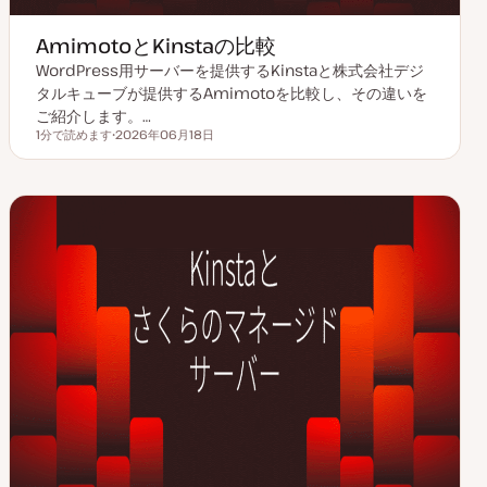
AmimotoとKinstaの比較
WordPress用サーバーを提供するKinstaと株式会社デジ
タルキューブが提供するAmimotoを比較し、その違いを
ご紹介します。…
1分で読めます
2026年06月18日
読むのにかかる時間
更
新
日