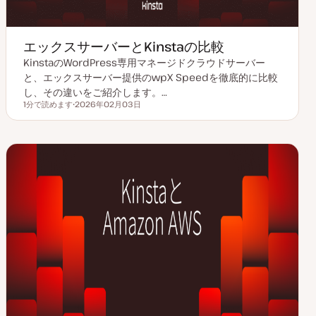
エックスサーバーとKinstaの比較
KinstaのWordPress専用マネージドクラウドサーバー
と、エックスサーバー提供のwpX Speedを徹底的に比較
し、その違いをご紹介します。…
1分で読めます
2026年02月03日
読むのにかかる時間
更
新
日