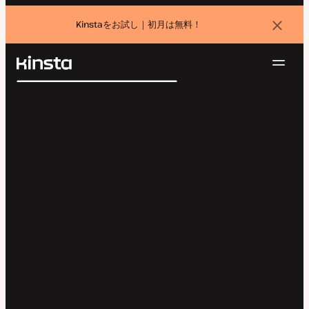
Kinstaをお試し｜初月は無料！
バ
ナ
ー
を
ナ
閉
Kinsta®
検
じ
ビ
プラットフォーム
る
索
ゲ
ソリューション
ログイン
無料でお試し
ー
価格設定
リソース
シ
お問い合わせ
ョ
ン