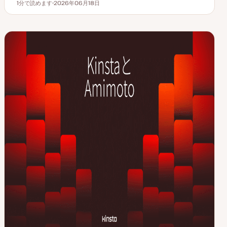
1分で読めます
2026年06月18日
読むのにかかる時間
更
新
日