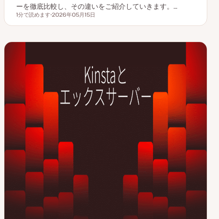
ーを徹底比較し、その違いをご紹介していきます。…
1分で読めます
2026年05月15日
読むのにかかる時間
更
新
日