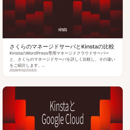
さくらのマネージドサーバとKinstaの比較
KinstaのWordPress専用マネージドクラウドサーバー
と、さくらのマネージドサーバを詳しく比較し、その違い
をご紹介します。…
2026年02月03日
更新日