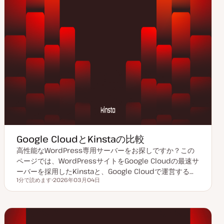
Google CloudとKinstaの比較
高性能なWordPress専用サーバーをお探しですか？この
ページでは、WordPressサイトをGoogle Cloudの最速サ
ーバーを採用したKinstaと、Google Cloudで運営する…
1分で読めます
2026年03月04日
読むのにかかる時間
更
新
日