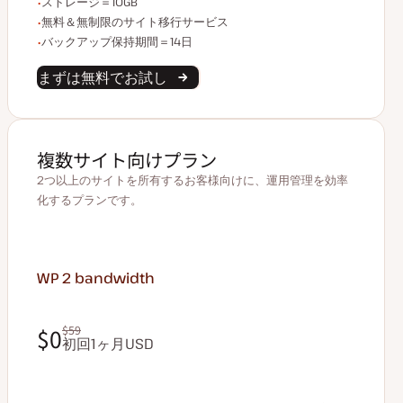
ストレージ容量
ストレージ＝10GB
無制限のサイト移行
無料＆無制限のサイト移行サービス
バックアップデータ保持
バックアップ保持期間＝14日
まずは無料でお試し
複数サイト向けプラン
2つ以上のサイトを所有するお客様向けに、運用管理を効率
化するプランです。
WP 2
bandwidth
$0
$59
初回1ヶ月USD
$0