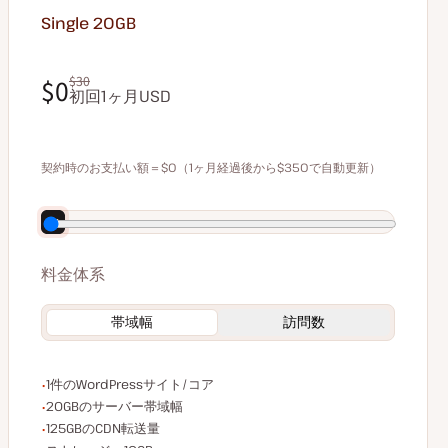
Single 20GB
$0
$30
初回1ヶ月USD
$0
$30
契約時のお支払い額＝$0（1ヶ月経過後から$350で自動更新）
年払いで70ドル割引
料金体系
帯域幅
訪問数
WordPressサイト/コア数
1件のWordPressサイト/コア
サーバー帯域幅
20GBのサーバー帯域幅
CDN転送量
125GBのCDN転送量