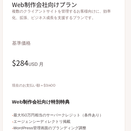
Web制作会社向けプラン
複数のクライアントサイトを管理するお客様向けに、効率
化、拡張、ビジネス成長を支援するプランです。
基準価格
$340
$284
USD
USD
月
月
現在のお支払い額＝$3,400
年払いで680ドル割引
Web制作会社向け特別特典
エージェンシー限定特典の例
最大150万円相当のサーバークレジット（条件あり）
エージェンシーディレクトリ掲載
WordPress管理画面のブランディング調整