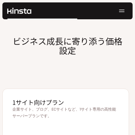
ナ
Kinsta®
検
ビ
プラットフォーム
索
ゲ
ソリューション
ログイン
無料でお試し
ビジネス成長に寄り添う価格
ー
価格設定
設定
リソース
シ
お問い合わせ
ョ
ン
1サイト向けプラン
企業サイト、ブログ、ECサイトなど、1サイト専用の高性能
サーバープランです。