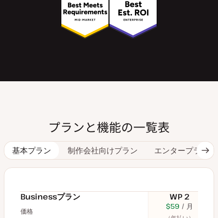
プランと機能の一覧表
基本プラン
制作会社向けプラン
エンタープライズ
次
の
タ
ブ
へ
Businessプラン
WP 2
$70
USD
$59
USD
月
$11
U
価格
月
（年払い）