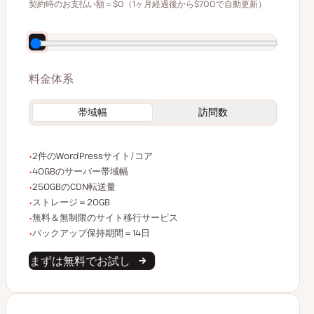
$59
契約時のお支払い額＝$0（1ヶ月経過後から$700で自動更新）
年払いで140ドル割引
料金体系
帯域幅
訪問数
WordPressサイト/コア数
2件のWordPressサイト/コア
サーバー帯域幅
40GBのサーバー帯域幅
CDN転送量
250GBのCDN転送量
ストレージ容量
ストレージ＝20GB
無制限のサイト移行
無料＆無制限のサイト移行サービス
バックアップデータ保持
バックアップ保持期間＝14日
まずは無料でお試し