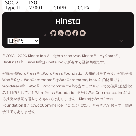
SOC 2
ISO
Type II
27001
GDPR
CCPA
Kinsta
Kinsta
Kinsta
Kinsta
Kinsta
言
の
の
の
の
の
語
GitHub
X
YouTube
Facebook
LinkedIn
© 2013 - 2026 Kinsta Inc. All rights reserved.
Kinsta®、MyKinsta®、
の
ア
ペ
DevKinsta®、Sevalla®はKinsta Inc.が所有する登録商標です。
切
カ
ー
登録商標WordPress®はWordPress Foundationの知的財産であり、登録商標
り
ウ
ジ
Woo®並びにWooCommerce®はWooCommerce, Inc.の知的財産です。
替
WordPress®、Woo®、WooCommerce®の当ウェブサイトでの使用は識別の
ン
え
みを目的としておりWordPress FoundationまたはWooCommerce, Inc.によ
ト
る推奨や承認を意味するものではありません。KinstaはWordPress
FoundationまたはWooCommerce, Inc.により認定、所有されておらず、関連
会社でもありません。