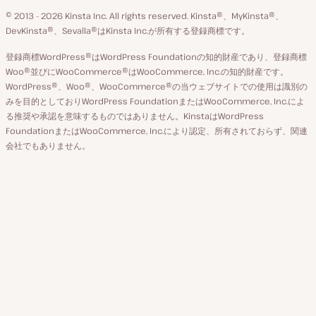
語
GitHub
X
YouTube
Facebook
LinkedIn
© 2013 - 2026 Kinsta Inc. All rights reserved.
Kinsta®、MyKinsta®、
の
ア
ペ
DevKinsta®、Sevalla®はKinsta Inc.が所有する登録商標です。
切
カ
ー
登録商標WordPress®はWordPress Foundationの知的財産であり、登録商標
り
ウ
ジ
Woo®並びにWooCommerce®はWooCommerce, Inc.の知的財産です。
替
WordPress®、Woo®、WooCommerce®の当ウェブサイトでの使用は識別の
ン
え
みを目的としておりWordPress FoundationまたはWooCommerce, Inc.によ
ト
る推奨や承認を意味するものではありません。KinstaはWordPress
FoundationまたはWooCommerce, Inc.により認定、所有されておらず、関連
会社でもありません。