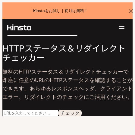
Kinstaをお試し｜初月は無料！
バ
ナ
ー
を
ナ
閉
Kinsta®
検
じ
ビ
プラットフォーム
る
HTTPステータス＆リダイレクト
索
ゲ
ソリューション
ログイン
無料でお試し
チェッカー
ー
価格設定
リソース
シ
無料のHTTPステータス＆リダイレクトチェッカーで
お問い合わせ
ョ
即座に任意のURLのHTTPステータスを確認することが
ン
できます。あらゆるレスポンスヘッダ、クライアント
エラー、リダイレクトのチェックにご活用ください。
チェック