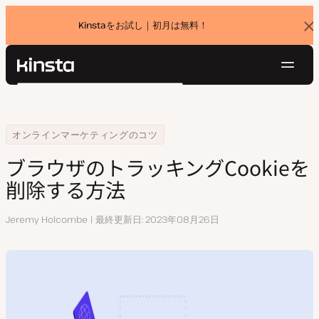
Kinstaをお試し｜初月は無料！
バ
ナ
ー
を
ナ
閉
Kinsta®
検
じ
ビ
プラットフォーム
る
索
ゲ
ソリューション
ログイン
無料でお試し
ー
Home
リソースセンター
ブラウザのトラッキングCookieを削除する方法
オンラインマーケティングのコツ
価格設定
リソース
シ
ブラウザのトラッキングCookieを
お問い合わせ
ョ
削除する方法
ン
執
Jeremy Holcombe
最終更新日
2023年08月26日
筆