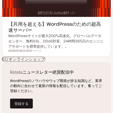
【共用を超える】WordPressのための超高
速サーバー
WordPressサイトが最大200%高速化。グローバルデータ
センター、無料SSL、DDoS対策、24時間365日のエンジニ
アサポートを標準提供しています。…
2026年06月30日
ページ
更新日
投
稿
EC/オンラインショップ
タ
イ
プ