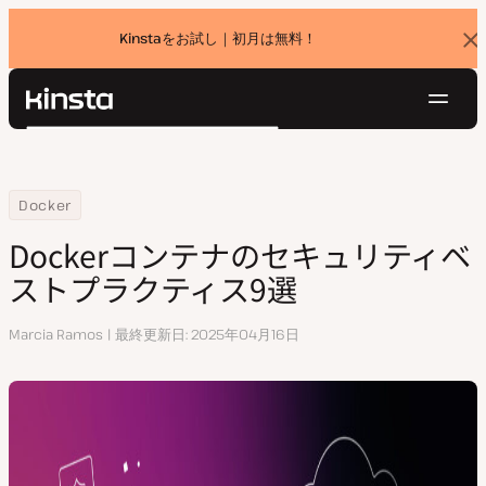
Kinstaをお試し｜初月は無料！
バ
ナ
ー
を
ナ
閉
Kinsta®
検
じ
ビ
プラットフォーム
る
索
ゲ
ソリューション
ログイン
無料でお試し
ー
Home
リソースセンター
Dockerコンテナのセキュリティベストプラクティス9選
Docker
価格設定
リソース
シ
Dockerコンテナのセキュリティベ
お問い合わせ
ョ
ストプラクティス9選
ン
執
Marcia Ramos
最終更新日
2025年04月16日
筆