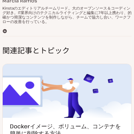
Marcia Ramos
Kinstaのエディトリアルチームリード。大のオープンソース＆コーディン
グ好き。IT業界向けのテクニカルライティングと編集に7年以上携わり、的
確かつ簡潔なコンテンツを制作しながら、チームで協力し合い、ワークフ
ローの改善を行っている。
L
i
n
関連記事とトピック
k
e
d
I
n
Dockerイメージ、ボリューム、コンテナを
簡単に削除する方法