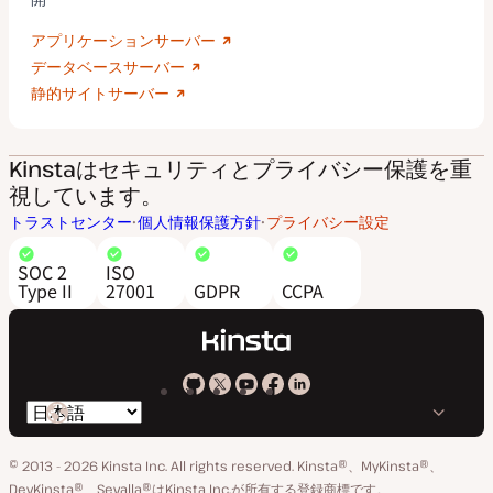
アプリケーションサーバー
データベースサーバー
静的サイトサーバー
Kinstaはセキュリティとプライバシー保護を重
視しています。
トラストセンター
個人情報保護方針
プライバシー設定
SOC 2
ISO
Type II
27001
GDPR
CCPA
Kinsta
Kinsta
Kinsta
Kinsta
Kinsta
言
の
の
の
の
の
語
GitHub
X
YouTube
Facebook
LinkedIn
© 2013 - 2026 Kinsta Inc. All rights reserved.
Kinsta®、MyKinsta®、
の
ア
ペ
DevKinsta®、Sevalla®はKinsta Inc.が所有する登録商標です。