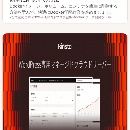
Dockerイメージ、ボリューム、コンテナを簡単に削除する
方法を学んで、快適にDocker開発作業を進めましょう。
2分で読めます
2023年11月17日
ブログ記事
Docker
ウェブ開発ツール
読むのにかかる時間
更
投
ト
ト
新
稿
ピ
ピ
日
タ
ッ
ッ
イ
ク
ク
プ