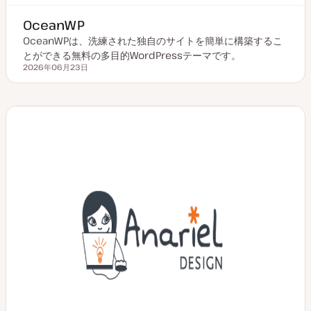
OceanWP
OceanWPは、洗練された独自のサイトを簡単に構築するこ
とができる無料の多目的WordPressテーマです。
2026年06月23日
更新日