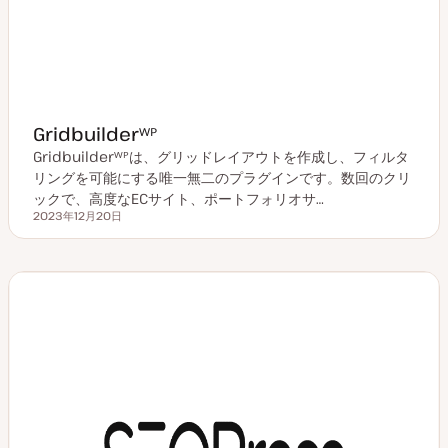
Gridbuilderᵂᴾ
Gridbuilderᵂᴾは、グリッドレイアウトを作成し、フィルタ
リングを可能にする唯一無二のプラグインです。数回のクリ
ックで、高度なECサイト、ポートフォリオサ…
2023年12月20日
更新日