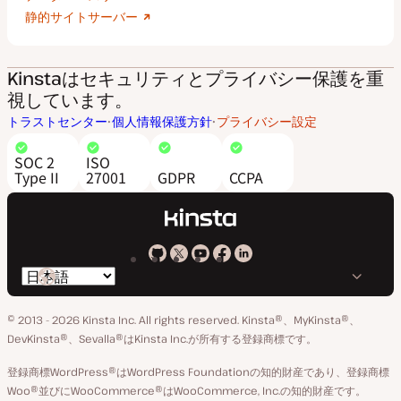
静的サイトサーバー
Kinstaはセキュリティとプライバシー保護を重
視しています。
トラストセンター
個人情報保護方針
プライバシー設定
SOC 2
ISO
Type II
27001
GDPR
CCPA
Kinsta
Kinsta
Kinsta
Kinsta
Kinsta
言
の
の
の
の
の
語
GitHub
X
YouTube
Facebook
LinkedIn
© 2013 - 2026 Kinsta Inc. All rights reserved.
Kinsta®、MyKinsta®、
の
ア
ペ
DevKinsta®、Sevalla®はKinsta Inc.が所有する登録商標です。
切
カ
ー
登録商標WordPress®はWordPress Foundationの知的財産であり、登録商標
り
ウ
ジ
Woo®並びにWooCommerce®はWooCommerce, Inc.の知的財産です。