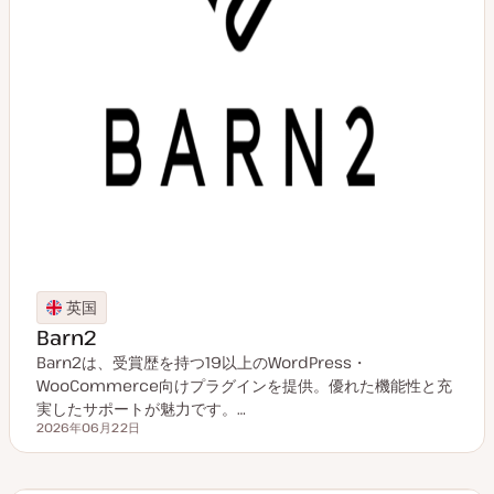
英国
Barn2
Barn2は、受賞歴を持つ19以上のWordPress・
WooCommerce向けプラグインを提供。優れた機能性と充
実したサポートが魅力です。…
2026年06月22日
更新日