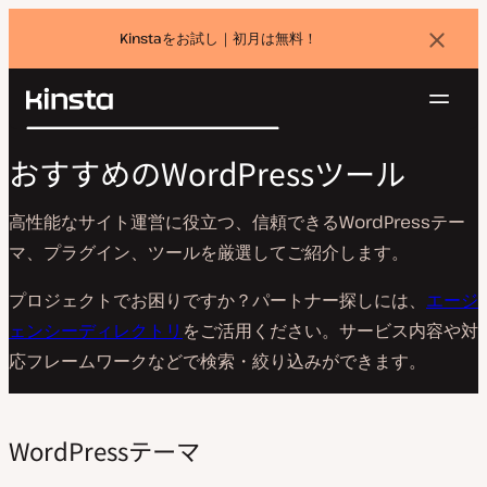
Kinstaをお試し｜初月は無料！
バ
ナ
ー
を
ナ
閉
Kinsta®
検
じ
ビ
プラットフォーム
る
おすすめのWordPressツール
索
ゲ
ソリューション
ログイン
無料でお試し
ー
価格設定
高性能なサイト運営に役立つ、信頼できるWordPressテー
リソース
シ
マ、プラグイン、ツールを厳選してご紹介します。
お問い合わせ
ョ
ン
プロジェクトでお困りですか？パートナー探しには、
エージ
ェンシーディレクトリ
をご活用ください。サービス内容や対
応フレームワークなどで検索・絞り込みができます。
WordPressテーマ