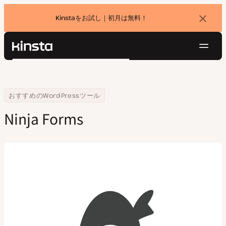
Kinstaをお試し｜初月は無料！
バ
ナ
ー
を
ナ
閉
Kinsta®
検
じ
ビ
プラットフォーム
る
索
ゲ
ソリューション
ログイン
無料でお試し
ー
Home
会社
Ninja Forms
おすすめのWordPressツール
価格設定
リソース
シ
Ninja Forms
お問い合わせ
ョ
ン