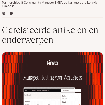
Partnerships & Community Manager EMEA. Je kan me bereiken via
Linkedin.
W
L
e
i
b
n
s
k
Gerelateerde artikelen en
i
e
t
d
onderwerpen
e
I
n