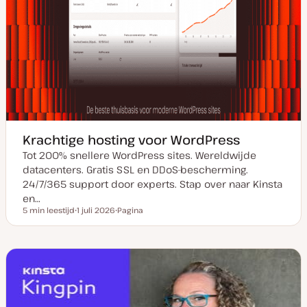
Krachtige hosting voor WordPress
Tot 200% snellere WordPress sites. Wereldwijde
datacenters. Gratis SSL en DDoS-bescherming.
24/7/365 support door experts. Stap over naar Kinsta
en…
5 min leestijd
1 juli 2026
Pagina
Leestijd
D
P
a
o
t
s
u
t
m
t
v
y
a
p
n
e
u
p