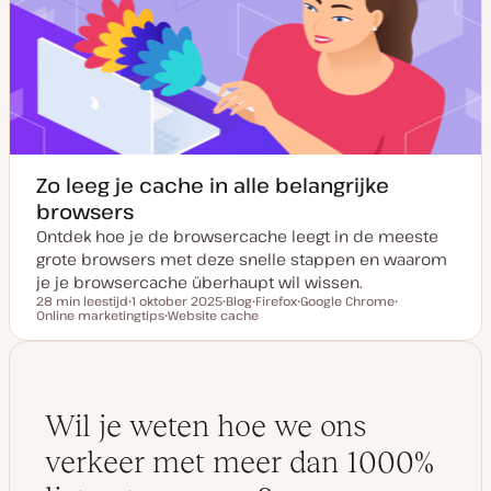
Zo leeg je cache in alle belangrijke
browsers
Ontdek hoe je de browsercache leegt in de meeste
grote browsers met deze snelle stappen en waarom
je je browsercache überhaupt wil wissen.
28 min leestijd
1 oktober 2025
Blog
Firefox
Google Chrome
Leestijd
Online marketingtips
D
Website cache
P
O
O
O
a
O
o
n
n
n
t
n
s
d
d
d
u
d
t
e
e
e
m
e
t
r
r
r
v
r
y
w
w
w
a
w
p
e
e
e
n
e
e
r
r
r
Wil je weten hoe we ons
u
r
p
p
p
p
p
verkeer met meer dan 1000%
d
a
t