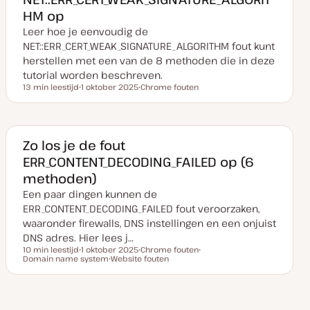
u
p
HM op
p
d
Leer hoe je eenvoudig de
a
t
NET::ERR_CERT_WEAK_SIGNATURE_ALGORITHM fout kunt
e
herstellen met een van de 8 methoden die in deze
tutorial worden beschreven.
13 min leestijd
1 oktober 2025
Chrome fouten
Leestijd
D
O
a
n
t
d
u
e
m
r
v
w
Zo los je de fout
a
e
ERR_CONTENT_DECODING_FAILED op (6
n
r
u
p
methoden)
p
d
Een paar dingen kunnen de
a
t
ERR_CONTENT_DECODING_FAILED fout veroorzaken,
e
waaronder firewalls, DNS instellingen en een onjuist
DNS adres. Hier lees j…
10 min leestijd
1 oktober 2025
Chrome fouten
Leestijd
Domain name system
D
Website fouten
O
O
a
O
n
n
t
n
d
d
u
d
e
e
m
e
r
r
v
r
w
w