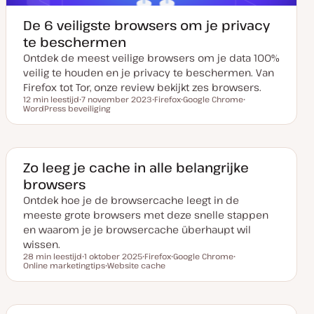
De 6 veiligste browsers om je privacy
te beschermen
Ontdek de meest veilige browsers om je data 100%
veilig te houden en je privacy te beschermen. Van
Firefox tot Tor, onze review bekijkt zes browsers.
12 min leestijd
7 november 2023
Firefox
Google Chrome
Leestijd
WordPress beveiliging
D
O
O
O
a
n
n
n
t
d
d
d
u
e
e
e
m
r
r
r
v
w
w
w
a
e
e
e
Zo leeg je cache in alle belangrijke
n
r
r
r
browsers
u
p
p
p
p
Ontdek hoe je de browsercache leegt in de
d
a
meeste grote browsers met deze snelle stappen
t
e
en waarom je je browsercache überhaupt wil
wissen.
28 min leestijd
1 oktober 2025
Firefox
Google Chrome
Leestijd
Online marketingtips
D
Website cache
O
O
O
a
O
n
n
n
t
n
d
d
d
u
d
e
e
e
m
e
r
r
r
v
r
w
w
w