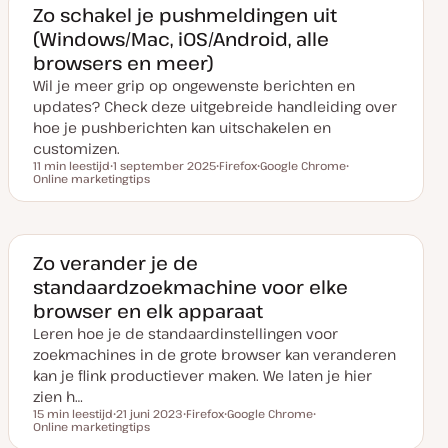
a
w
e
e
e
Zo schakel je pushmeldingen uit
n
e
r
r
r
(Windows/Mac, iOS/Android, alle
u
r
p
p
p
p
p
browsers en meer)
d
a
Wil je meer grip op ongewenste berichten en
t
e
updates? Check deze uitgebreide handleiding over
hoe je pushberichten kan uitschakelen en
customizen.
11 min leestijd
1 september 2025
Firefox
Google Chrome
Leestijd
Online marketingtips
D
O
O
O
a
n
n
n
t
d
d
d
u
e
e
e
m
r
r
r
v
w
w
w
a
e
e
e
Zo verander je de
n
r
r
r
standaardzoekmachine voor elke
u
p
p
p
p
browser en elk apparaat
d
a
Leren hoe je de standaardinstellingen voor
t
e
zoekmachines in de grote browser kan veranderen
kan je flink productiever maken. We laten je hier
zien h…
15 min leestijd
21 juni 2023
Firefox
Google Chrome
Leestijd
Online marketingtips
D
O
O
O
a
n
n
n