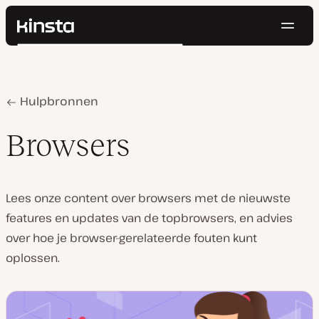
Navig
Kinsta®
Zoeken
Platform
Oplossingen
Inloggen
Probeer gratis
Prijzen
Home
Browsers
Hulpbronnen
Bronnen
Contact
Browsers
Lees onze content over browsers met de nieuwste
features en updates van de topbrowsers, en advies
over hoe je browser-gerelateerde fouten kunt
oplossen.