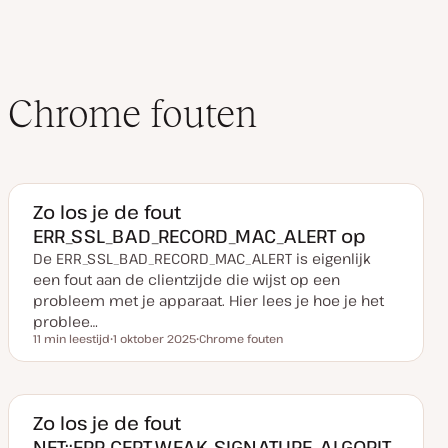
t
e
Chrome fouten
Zo los je de fout
ERR_SSL_BAD_RECORD_MAC_ALERT op
De ERR_SSL_BAD_RECORD_MAC_ALERT is eigenlijk
een fout aan de clientzijde die wijst op een
probleem met je apparaat. Hier lees je hoe je het
problee…
11 min leestijd
1 oktober 2025
Chrome fouten
Leestijd
D
O
a
n
t
d
u
e
m
r
v
w
Zo los je de fout
a
e
NET::ERR_CERT_WEAK_SIGNATURE_ALGORIT
n
r