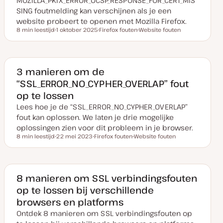
MOZILLA_PKIX_ERROR_OCSP_RESPONSE_FOR_CERT_MIS
SING foutmelding kan verschijnen als je een
website probeert te openen met Mozilla Firefox.
8 min leestijd
1 oktober 2025
Firefox fouten
Website fouten
Leestijd
D
O
O
a
n
n
t
d
d
u
e
e
m
r
r
v
w
w
3 manieren om de
a
e
e
“SSL_ERROR_NO_CYPHER_OVERLAP” fout
n
r
r
u
p
p
op te lossen
p
d
Lees hoe je de “SSL_ERROR_NO_CYPHER_OVERLAP”
a
t
fout kan oplossen. We laten je drie mogelijke
e
oplossingen zien voor dit probleem in je browser.
8 min leestijd
22 mei 2023
Firefox fouten
Website fouten
Leestijd
D
O
O
a
n
n
t
d
d
u
e
e
m
r
r
v
w
w
8 manieren om SSL verbindingsfouten
a
e
e
op te lossen bij verschillende
n
r
r
u
p
p
browsers en platforms
p
d
Ontdek 8 manieren om SSL verbindingsfouten op
a
t