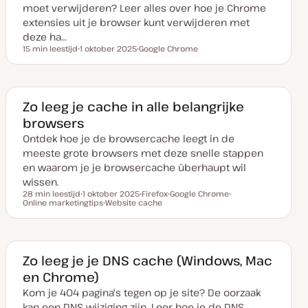
moet verwijderen? Leer alles over hoe je Chrome
extensies uit je browser kunt verwijderen met
deze ha…
15 min leestijd
1 oktober 2025
Google Chrome
Leestijd
D
O
a
n
t
d
u
e
m
r
v
w
Zo leeg je cache in alle belangrijke
a
e
browsers
n
r
u
p
Ontdek hoe je de browsercache leegt in de
p
d
meeste grote browsers met deze snelle stappen
a
t
en waarom je je browsercache überhaupt wil
e
wissen.
28 min leestijd
1 oktober 2025
Firefox
Google Chrome
Leestijd
Online marketingtips
D
Website cache
O
O
O
a
O
n
n
n
t
n
d
d
d
u
d
e
e
e
m
e
r
r
r
v
r
w
w
w
a
w
e
e
e
Zo leeg je je DNS cache (Windows, Mac
n
e
r
r
r
en Chrome)
u
r
p
p
p
p
p
Kom je 404 pagina's tegen op je site? De oorzaak
d
a
kan een DNS wijziging zijn. Leer hoe je de DNS