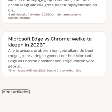
t
e
cache leegt van alle grote besturingssystemen en
Ch…
9 min leestijd
1 oktober 2025
Domain name system
Leestijd
Google Chrome
D
O
O
a
n
n
t
d
d
u
e
e
m
r
r
v
w
w
a
e
e
Microsoft Edge vs Chrome: welke te
n
r
r
kiezen in 2026?
u
p
p
p
Alle browsers proberen hun gebruikers de best
d
a
mogelijke ervaring te geven. Leer hoe Microsoft
t
e
Edge vs Chrome constant een strijd voeren voor
gebrui…
15 min leestijd
15 juni 2023
Google Chrome
Tech tips
Leestijd
D
O
O
a
n
n
t
d
d
u
e
e
m
r
r
v
w
w
Meer artikelen
a
e
e
n
r
r
u
p
p
p
d
a