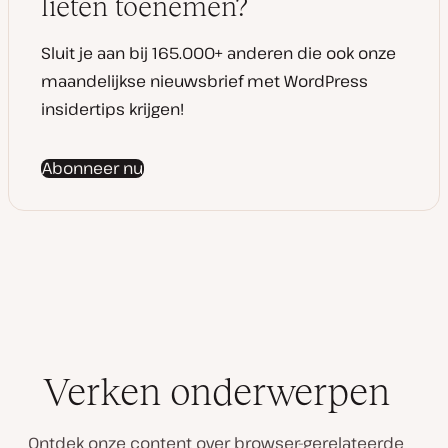
lieten toenemen?
e
Sluit je aan bij 165.000+ anderen die ook onze
maandelijkse nieuwsbrief met WordPress
insidertips krijgen!
Abonneer nu
Verken onderwerpen
Ontdek onze content over browser-gerelateerde