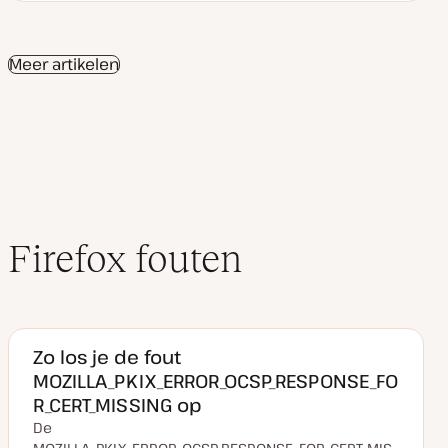
t
d
d
d
u
e
e
e
m
r
r
r
v
w
w
w
a
e
e
e
Meer artikelen
n
r
r
r
u
p
p
p
p
d
a
t
e
Firefox fouten
Zo los je de fout
MOZILLA_PKIX_ERROR_OCSP_RESPONSE_FO
R_CERT_MISSING op
De