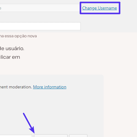
ona essa opção nova
e usuário.
clicar em