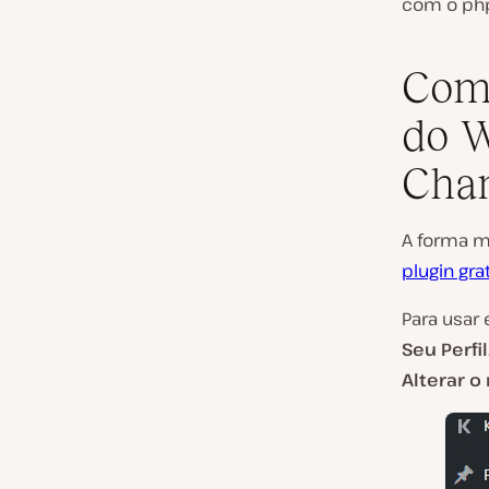
com o ph
Como
do W
Cha
A forma m
plugin gr
Para usar 
Seu Perfil
Alterar o