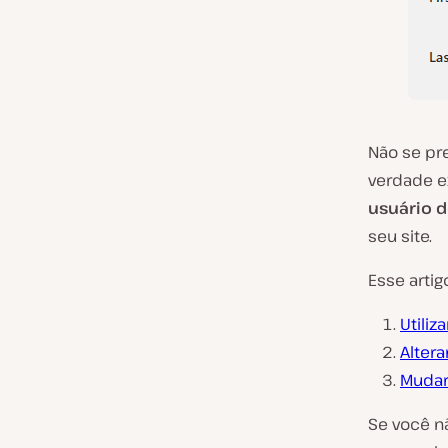
Não se pr
verdade 
usuário 
seu site.
Esse artig
Utiliz
Alter
Mudar
Se você n