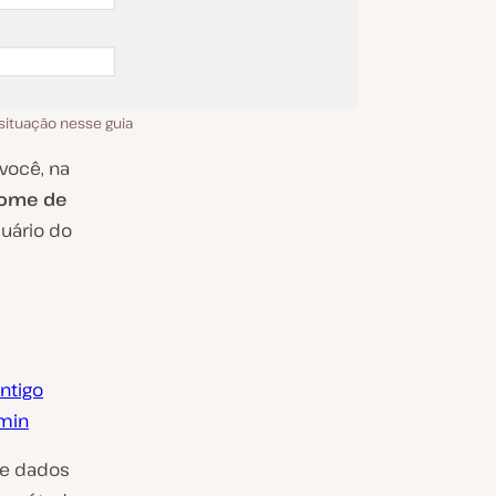
 situação nesse guia
você, na
nome de
uário do
ntigo
min
de dados