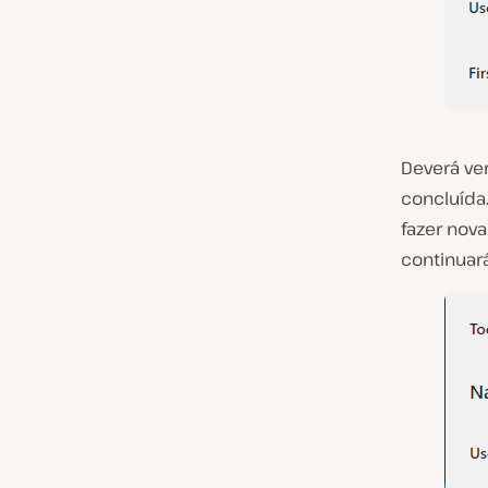
Deverá ve
concluída
fazer nov
continua