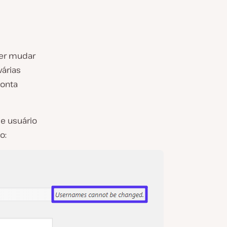
uer mudar
árias
conta
e usuário
o: