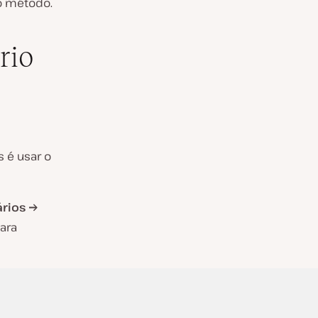
o método.
rio
 é usar o
rios →
ara