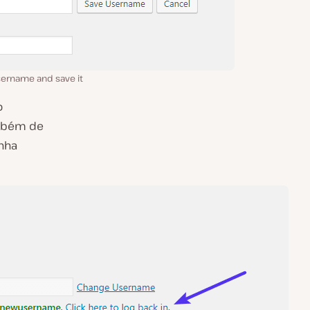
sername and save it
o
ambém de
nha