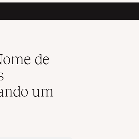
e ou Usando um Plugin)
Nome de
s
sando um