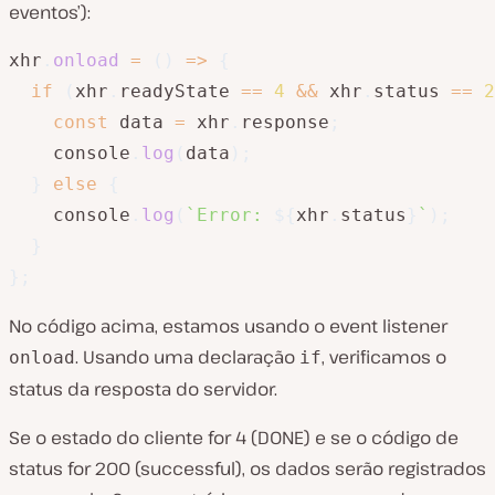
eventos’):
xhr
.
onload
=
(
)
=>
{
if
(
xhr
.
readyState 
==
4
&&
 xhr
.
status 
==
2
const
 data 
=
 xhr
.
response
;
    console
.
log
(
data
)
;
}
else
{
    console
.
log
(
`
Error: 
${
xhr
.
status
}
`
)
;
}
}
;
No código acima, estamos usando o event listener
. Usando uma declaração
, verificamos o
onload
if
status da resposta do servidor.
Se o estado do cliente for 4 (DONE) e se o código de
status for 200 (successful), os dados serão registrados