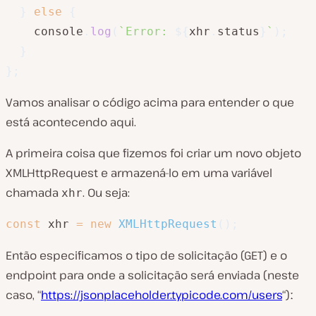
}
else
{
    console
.
log
(
`
Error: 
${
xhr
.
status
}
`
)
;
}
}
;
Vamos analisar o código acima para entender o que
está acontecendo aqui.
A primeira coisa que fizemos foi criar um novo objeto
XMLHttpRequest e armazená-lo em uma variável
chamada
. Ou seja:
xhr
const
 xhr 
=
new
XMLHttpRequest
(
)
;
Então especificamos o tipo de solicitação (GET) e o
endpoint para onde a solicitação será enviada (neste
caso, “
https://jsonplaceholder.typicode.com/users
“)ː