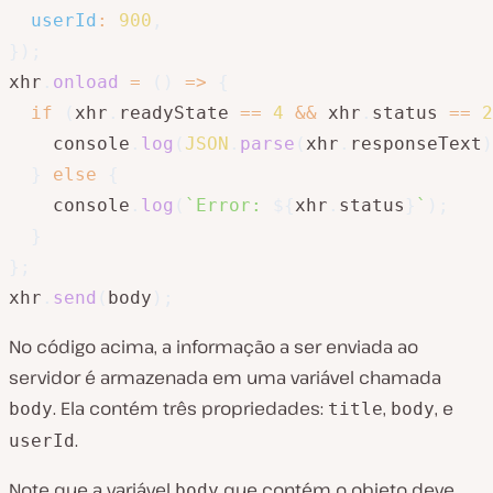
userId
:
900
,
}
)
;
xhr
.
onload
=
(
)
=>
{
if
(
xhr
.
readyState 
==
4
&&
 xhr
.
status 
==
2
    console
.
log
(
JSON
.
parse
(
xhr
.
responseText
)
}
else
{
    console
.
log
(
`
Error: 
${
xhr
.
status
}
`
)
;
}
}
;
xhr
.
send
(
body
)
;
No código acima, a informação a ser enviada ao
servidor é armazenada em uma variável chamada
. Ela contém três propriedades:
,
, e
body
title
body
.
userId
Note que a variável
que contém o objeto deve
body