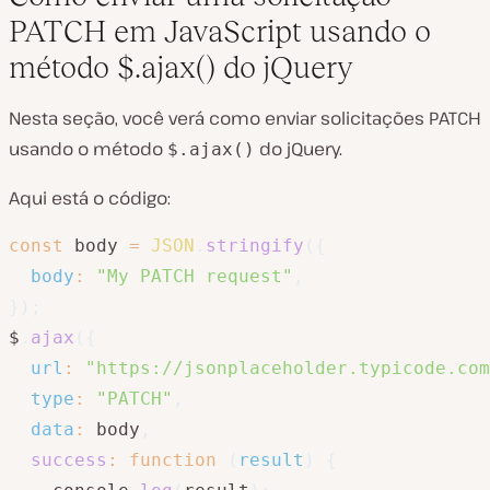
PATCH em JavaScript usando o
método $.ajax() do jQuery
Nesta seção, você verá como enviar solicitações PATCH
usando o método
do jQuery.
$.ajax()
Aqui está o código:
const
 body 
=
JSON
.
stringify
(
{
body
:
"My PATCH request"
,
}
)
;
$
.
ajax
(
{
url
:
"https://jsonplaceholder.typicode.com
type
:
"PATCH"
,
data
:
 body
,
success
:
function
(
result
)
{