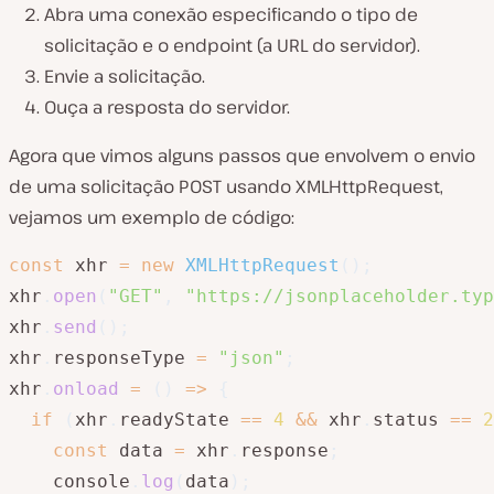
Abra uma conexão especificando o tipo de
solicitação e o endpoint (a URL do servidor).
Envie a solicitação.
Ouça a resposta do servidor.
Agora que vimos alguns passos que envolvem o envio
de uma solicitação POST usando XMLHttpRequest,
vejamos um exemplo de código:
const
 xhr 
=
new
XMLHttpRequest
(
)
;
xhr
.
open
(
"GET"
,
"https://jsonplaceholder.typ
xhr
.
send
(
)
;
xhr
.
responseType 
=
"json"
;
xhr
.
onload
=
(
)
=>
{
if
(
xhr
.
readyState 
==
4
&&
 xhr
.
status 
==
2
const
 data 
=
 xhr
.
response
;
    console
.
log
(
data
)
;