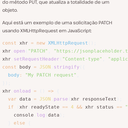
do método PUT, que atualiza a totalidade de um
objeto.
Aqui está um exemplo de uma solicitação PATCH
usando XMLHttpRequest em JavaScript:
const
 xhr 
=
new
XMLHttpRequest
(
)
;
xhr
.
open
(
"PATCH"
,
"https://jsonplaceholder.t
xhr
.
setRequestHeader
(
"Content-type"
,
"applic
const
 body 
=
JSON
.
stringify
(
{
body
:
"My PATCH request"
,
}
)
;
xhr
.
onload
=
(
)
=>
{
var
 data 
=
JSON
.
parse
(
xhr
.
responseText
)
;
if
(
xhr
.
readyState 
==
4
&&
 xhr
.
status 
==
"
    console
.
log
(
data
)
;
}
else
{