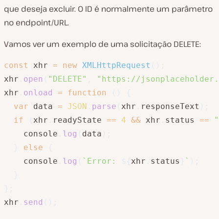
que deseja excluir. O ID é normalmente um parâmetro
no endpoint/URL.
Vamos ver um exemplo de uma solicitação DELETE:
const
 xhr 
=
new
XMLHttpRequest
(
)
;
xhr
.
open
(
"DELETE"
,
"https://jsonplaceholder.
xhr
.
onload
=
function
(
)
{
var
 data 
=
JSON
.
parse
(
xhr
.
responseText
)
;
if
(
xhr
.
readyState 
==
4
&&
 xhr
.
status 
==
"
    console
.
log
(
data
)
;
}
else
{
    console
.
log
(
`
Error: 
${
xhr
.
status
}
`
)
;
}
}
;
xhr
.
send
(
)
;