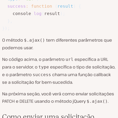
success
:
function
(
result
)
{
    console
.
log
(
result
)
;
}
,
}
)
;
O método
tem diferentes parâmetros que
$.ajax()
podemos usar.
No código acima, o parâmetro
especifica a URL
url
para o servidor, o
especifica o tipo de solicitação,
type
e o parâmetro
chama uma função callback
success
se a solicitação for bem-sucedida.
Na próxima seção, você verá como enviar solicitações
PATCH e DELETE usando o método jQuery
.
$.ajax()
Como enviar uma solicitação