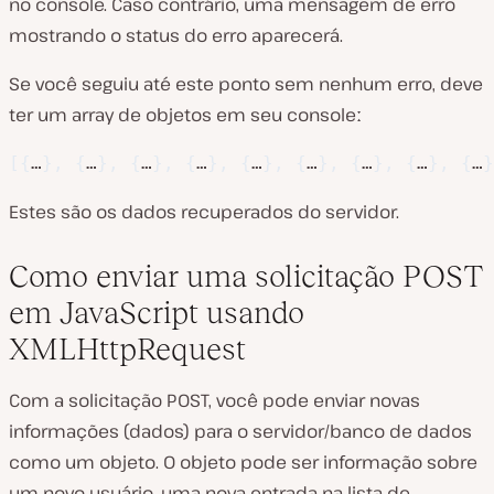
no console. Caso contrário, uma mensagem de erro
mostrando o status do erro aparecerá.
Se você seguiu até este ponto sem nenhum erro, deve
ter um array de objetos em seu consoleː
[
{
…
}
,
{
…
}
,
{
…
}
,
{
…
}
,
{
…
}
,
{
…
}
,
{
…
}
,
{
…
}
,
{
…
}
Estes são os dados recuperados do servidor.
Como enviar uma solicitação POST
em JavaScript usando
XMLHttpRequest
Com a solicitação POST, você pode enviar novas
informações (dados) para o servidor/banco de dados
como um objeto. O objeto pode ser informação sobre
um novo usuário, uma nova entrada na lista de