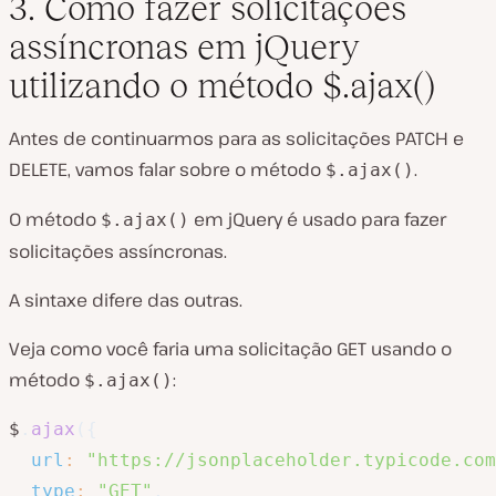
3. Como fazer solicitações
assíncronas em jQuery
utilizando o método $.ajax()
Antes de continuarmos para as solicitações PATCH e
DELETE, vamos falar sobre o método
.
$.ajax()
O método
em jQuery é usado para fazer
$.ajax()
solicitações assíncronas.
A sintaxe difere das outras.
Veja como você faria uma solicitação GET usando o
método
:
$.ajax()
$
.
ajax
(
{
url
:
"https://jsonplaceholder.typicode.com
type
:
"GET"
,