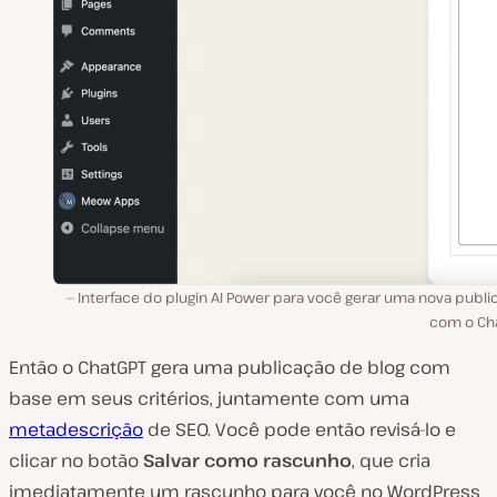
Interface do plugin AI Power para você gerar uma nova publi
com o Cha
Então o ChatGPT gera uma publicação de blog com
base em seus critérios, juntamente com uma
metadescrição
de SEO. Você pode então revisá-lo e
clicar no botão
Salvar como rascunho
, que cria
imediatamente um rascunho para você no WordPress